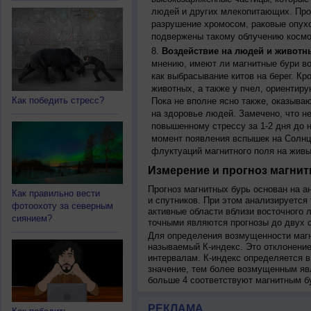
людей и других млекопитающих. Прон
разрушение хромосом, раковые опух
подвержены такому облучению космо
Воздействие на людей и животн
мнению, имеют ли магнитные бури во
как выбрасывание китов на берег. К
животных, а также у пчел, ориентир
Как победить стресс?
Пока не вполне ясно также, оказыва
на здоровье людей. Замечено, что 
повышенному стрессу за 1-2 дня до н
момент появления вспышек на Солнц
флуктуаций магнитного поля на живы
Измерение и прогноз магнит
Прогноз магнитных бурь основан на а
Как правильно вести
и спутников. При этом анализируется
фотоохоту за северным
активные области вблизи восточного 
сиянием?
точными являются прогнозы до двух с
Для определения возмущенности магн
называемый К-индекс. Это отклонение
интервалам. К-индекс определяется в
значение, тем более возмущенным яв
больше 4 соответствуют магнитным б
РЕКЛАМА