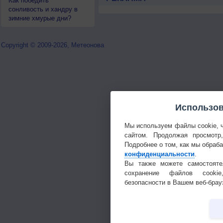
Как победить
сонливость и хандру в
зимние хмурые дни?
Copyright © 2009-2026, Метеонова
Использов
Мы используем файлы cookie, 
сайтом. Продолжая просмотр
Подробнее о том, как мы обраб
конфиденциальности
.
Вы также можете самостояте
сохранение файлов cookie
безопасности в Вашем веб-брау