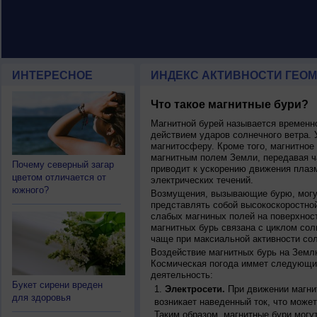
ИНТЕРЕСНОЕ
ИНДЕКС АКТИВНОСТИ ГЕОМ
Что такое магнитные бури?
Магнитной бурей называется времен
действием ударов солнечного ветра. 
магнитосферу. Кроме того, магнитное
магнитным полем Земли, передавая ча
Почему северный загар
приводит к ускорению движения плаз
цветом отличается от
электрических течений.
южного?
Возмущения, вызывающие бурю, могут
представлять собой высокоскоростной
слабых магниных полей на поверхнос
магнитных бурь связана с циклом сол
чаще при максиальной активности сол
Воздействие магнитных бурь на Земл
Космическая погода иммет следующи
деятельность:
Букет сирени вреден
Электросети.
При движении магнит
для здоровья
возникает наведенный ток, что может
Таким образом, магнитные бури могу