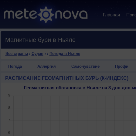
Главная
Пои
Магнитные бури в Ньяле
Все страны
›
Судан
›
›
Погода в Ньяле
Погода
Аллергия
Самочувствие
Профи
РАСПИСАНИЕ ГЕОМАГНИТНЫХ БУРЬ (К-ИНДЕКС)
Геомагнитная обстановка в Ньяле на 3 дня для