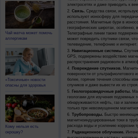
электросетях и даже приводить к ве
Связь.
Средства связи, испрльзую
используют ионосферу для передачи
расстояния. Магнитные бури в ионос
географических широтах, особенно, 
Чай матча может помочь
Телеграфные линии также подвержен
аллергикам
может повредить спутники связи, чт
телевидение, телефонию и интернет.
Навигационные системы.
Спутник
GPS, подвержены воздействию магни
распространения радиоволн в атмос
Повреждение спутников.
Магнитн
поверхности от ультрафиолетового и
более, горячие течения способны из
«Токсичные» новости
спуников и даже вывести их из строя
опасны для здоровья
Геологоразведочные работы.
Маг
геологами для изучения подземных г
обнаруживаются нефть, газ и залежи
только при невозмущенном магнитно
Трубопроводы.
Быстро меняющиес
магнитноиндуцированные токи в труб
расхода воды и усилению коррозии т
Кому нельзя есть
окрошку?
Радиационное облучение.
Интенс
высокозаряженные частицы, которые