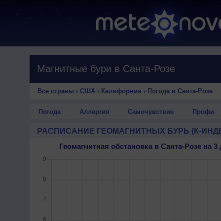
Магнитные бури в Санта-Розе
Все страны
›
США
›
Калифорния
›
Погода в Санта-Розе
Погода
Аллергия
Самочувствие
Профи
РАСПИСАНИЕ ГЕОМАГНИТНЫХ БУРЬ (К-ИНД
Геомагнитная обстановка в Санта-Розе на 