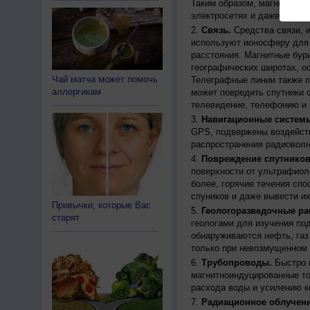
Таким образом, магнитные 
электросетях и даже приво
Связь.
Средства связи, 
используют ионосферу для 
расстояния. Магнитные бур
географических широтах, о
Чай матча может помочь
Телеграфные линии также п
аллергикам
может повредить спутники с
телевидение, телефонию и 
Навигационные систем
GPS, подвержены воздейств
распространения радиоволн
Повреждение спутников
поверхности от ультрафиол
более, горячие течения спо
спуников и даже вывести их
Привычки, которые Вас
Геологоразведочные ра
старят
геологами для изучения по
обнаруживаются нефть, газ
только при невозмущенном 
Трубопроводы.
Быстро 
магнитноиндуцированные ток
расхода воды и усилению к
Радиационное облучени