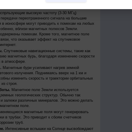
бури могут вызывать масштабные сбои в
дить к веерным отключениям электроэнергии.
испрльзующие высокую частоту (3-30 МГц)
передачи переотраженного сигнала на большие
и в ионосфере могут приводить к помехам на любых
собенно, вблизи магнитных полюсов Земли.
одвержены помехам. Кроме того, магнитное поле
вязи, что оказывает эффект на спутниковое
интернет.
ы.
Спутниковые навигационные системы, такие как
ию магнитных бурь, благодаря изменению скорости
 в атмосфере.
.
Магнитные бури усиливают нагрев земной
етового излучения. Поднимаясь вверх на 1 км и
собны изменить скорость и траектории орбитальных
 из строя.
боты.
Магнитное поле Земли используется
дземных геологических структур. Обычно так
 и залежи различных минералов. Это можно делать
магнитном поле.
меняющиеся магнитные поля могут генерировать
и в трубах. Это приводит к сбоям счетчиков
оррозии труб.
е.
Интенсивные вспышки на Солнце высвобождают