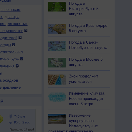
РОЗЕ
Погода в
Екатеринбурге 5
ды по часам
августа
ня
и
завтра
дня для занятых
Погода в Краснодаре
5 августа
специалистов
водителей
Погода в Санкт-
погоды
Петербурге 5 августа
вствительных
итных бурь
Погода в Москве 5
августа
лучения
ы
Зной продолжит
а осадков
усиливаться
е давление
Изменение климата
России происходит
Р
очень быстро
Извержение
супервулкана
Йеллоустоун не
приведёт к уничтожению