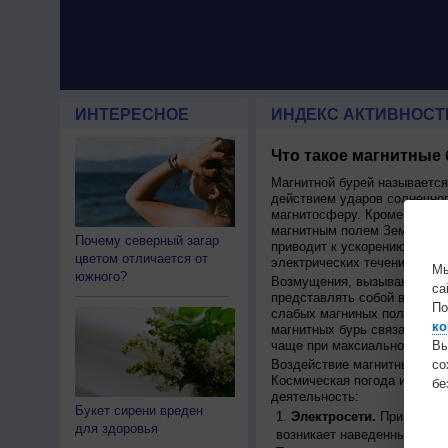
ИНТЕРЕСНОЕ
ИНДЕКС АКТИВНОСТ
Что такое магнитные
Магнитной бурей называетс
действием ударов солнечног
магнитосферу. Кроме того, 
магнитным полем Земли, пер
Почему северный загар
приводит к ускорению движ
цветом отличается от
электрических течений.
Мы
южного?
Возмущения, вызывающие бу
са
представлять собой высокос
По
слабых магниных полей на п
ко
магнитных бурь связана с ц
Вы
чаще при максиальной актив
с
Воздействие магнитных бурь
Космическая погода иммет 
бе
деятельность:
Букет сирени вреден
Электросети.
При движен
для здоровья
возникает наведенный ток, 