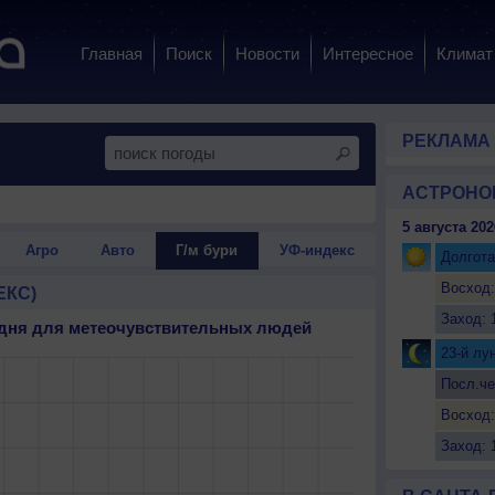
Главная
Поиск
Новости
Интересное
Климат
РЕКЛАМА
АСТРОНО
5 августа 202
Агро
Авто
Г/м бури
УФ-индекс
Долгота
Восход:
ЕКС)
Заход: 
3 дня для метеочувствительных людей
23-й лу
Посл.че
Восход:
Заход: 