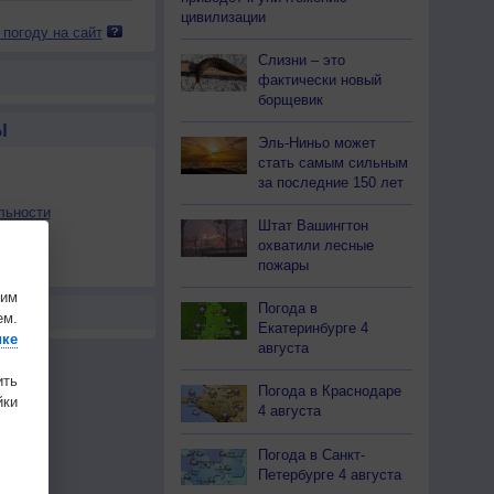
цивилизации
 погоду на сайт
Слизни – это
фактически новый
борщевик
Ы
Эль-Ниньо может
стать самым сильным
за последние 150 лет
льности
Штат Вашингтон
осы
охватили лесные
пожары
а
шим
Погода в
ем.
Екатеринбурге 4
ике
августа
ить
Погода в Краснодаре
ки
4 августа
Погода в Санкт-
Петербурге 4 августа