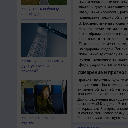
высокозаряженные частицы,
людей и других млекопитаю
Как устоять соблазну
разрушение хромосом, рако
фастфуда
подвержены такому облучен
Воздействие на людей 
мнению, имеют ли магнитны
как выбрасывание китов на 
животных, а также у пчел,
Пока не вполне ясно также
на здоровье людей. Замече
повышенному стрессу за 1-2
момент появления вспышек 
Когда лучше принимать
флуктуаций магнитного пол
душ: утром или
вечером?
Измерение и прогноз 
Прогноз магнитных бурь осн
и спутников. При этом анал
активные области вблизи во
точными являются прогнозы 
Для определения возмущенно
называемый К-индекс. Это о
интервалам. К-индекс опред
значение, тем более возмущ
больше 4 соответствуют маг
Как не заболеть на
отдыхе