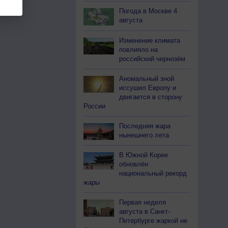
Погода в Москве 4
августа
Изменение климата
повлияло на
российский чернозём
Аномальный зной
иссушил Европу и
двигается в сторону
России
Последняя жара
нынешнего лета
В Южной Корее
обновлён
национальный рекорд
жары
Первая неделя
августа в Санкт-
Петербурге жаркой не