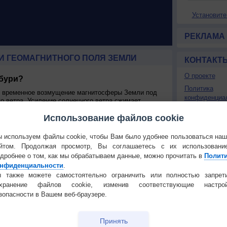
Установите
РЕКЛАМА
И ГЕОМАГНИТНОГО ПОЛЯ ЗЕМЛИ
КОНТАКТ
О проекте
 бури?
Политика
я временное возмущение магнитосферы Земли под
конфиденциа
о ветра. Усиление солнечного ветра сжимает
магнитное поле солнечного ветра взаимодействиует с
Частые вопр
Использование файлов cookie
едавая часть своей энергии в магнитосферу. Это
Гостевая книг
ения плазмы через магнитосферу и увеличению силы
 используем файлы cookie, чтобы Вам было удобнее пользоваться на
рю, могут быть причиной коронарного выброса или
РЕКЛАМА
йтом. Продолжая просмотр, Вы соглашаетесь с их использовани
коростной поток солнечного ветра из областей
дробнее о том, как мы обрабатываем данные, можно прочитать в
Полит
оверхности Солнца. Частота усилений и ослаблений
нфиденциальности
.
иклом солнечных пятен. Коронарные бури возникают
 также можете самостоятельно ограничить или полностью запрет
ности солнца, а потоковые - при минимамльной.
охранение файлов cookie, изменив соответствующие настрой
 на Землю называется космической погодой.
следующие воздейсвия на хозяйственную
зопасности в Вашем веб-браузере.
ии магнитного поля около проводника, в нем
что может приводить к перегрузкам в электросетях.
Принять