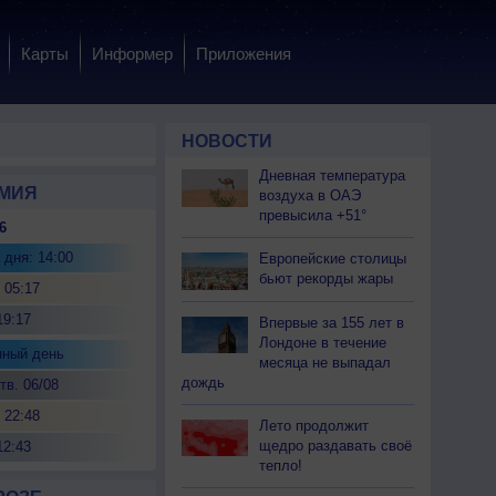
Карты
Информер
Приложения
НОВОСТИ
Дневная температура
МИЯ
воздуха в ОАЭ
превысила +51°
6
 дня: 14:00
Европейские столицы
бьют рекорды жары
 05:17
19:17
Впервые за 155 лет в
Лондоне в течение
нный день
месяца не выпадал
дождь
тв. 06/08
 22:48
Лето продолжит
щедро раздавать своё
12:43
тепло!