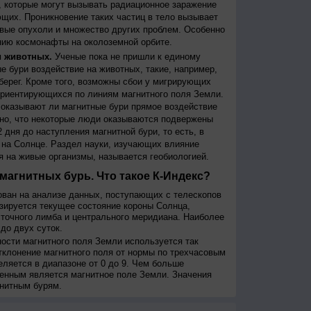
 которые могут вызывать радиационное заражение
щих. Проникновение таких частиц в тело вызывает
вые опухоли и множество других проблем. Особенно
ию космонафты на околоземной орбите.
и животных.
Ученые пока не пришли к единому
е бури воздействие на животных, такие, например,
берег. Кроме того, возможны сбои у мигрирующих
 ориентирующихся по линиям магнитного поля Земли.
, оказывают ли магнитные бури прямое воздействие
но, что некоторые люди оказываются подвержены
 дня до наступления магнитной бури, то есть, в
на Солнце. Раздел науки, изучающих влияние
я на живые организмы, называется геобиологией.
магнитных бурь. Что такое К-Индекс?
ован на анализе данных, поступающих с телескопов
изируется текущее состояние короны Солнца,
сточного лимба и центрального меридиана. Наиболее
до двух суток.
сти магнитного поля Земли используется так
тклонение магнитного поля от нормы по трехчасовым
еляется в диапазоне от 0 до 9. Чем больше
енным является магнитное поле Земли. Значения
нитным бурям.