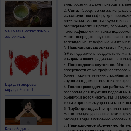
электросетях и даже приводить к ве
Связь.
Средства связи, испрльзую
используют ионосферу для передачи
расстояния. Магнитные бури в ионос
географических широтах, особенно, 
Чай матча может помочь
Телеграфные линии также подвержен
аллергикам
может повредить спутники связи, чт
телевидение, телефонию и интернет.
Навигационные системы.
Спутник
GPS, подвержены воздействию магни
распространения радиоволн в атмос
Повреждение спутников.
Магнитн
поверхности от ультрафиолетового и
более, горячие течения способны из
спуников и даже вывести их из строя
Еда для здоровья
Геологоразведочные работы.
Маг
сердца. Часть 1
геологами для изучения подземных г
обнаруживаются нефть, газ и залежи
только при невозмущенном магнитно
Трубопроводы.
Быстро меняющиес
магнитноиндуцированные токи в труб
расхода воды и усилению коррозии т
Радиационное облучение.
Интенс
Как победить
высокозаряженные частицы, которые