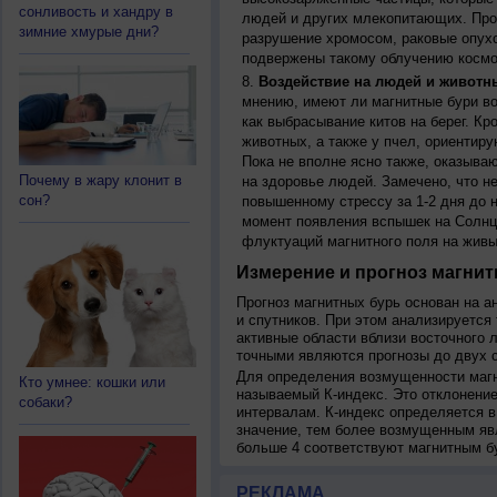
сонливость и хандру в
людей и других млекопитающих. Прон
зимние хмурые дни?
разрушение хромосом, раковые опух
подвержены такому облучению космо
Воздействие на людей и животн
мнению, имеют ли магнитные бури во
как выбрасывание китов на берег. К
животных, а также у пчел, ориентир
Пока не вполне ясно также, оказыва
Почему в жару клонит в
на здоровье людей. Замечено, что 
сон?
повышенному стрессу за 1-2 дня до н
момент появления вспышек на Солнц
флуктуаций магнитного поля на живы
Измерение и прогноз магнит
Прогноз магнитных бурь основан на а
и спутников. При этом анализируется
активные области вблизи восточного 
точными являются прогнозы до двух с
Для определения возмущенности магн
Кто умнее: кошки или
называемый К-индекс. Это отклонение
собаки?
интервалам. К-индекс определяется в
значение, тем более возмущенным яв
больше 4 соответствуют магнитным б
РЕКЛАМА