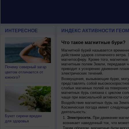
ИНТЕРЕСНОЕ
ИНДЕКС АКТИВНОСТИ ГЕОМ
Что такое магнитные бури?
Магнитной бурей называется времен
действием ударов солнечного ветра. 
магнитосферу. Кроме того, магнитное
магнитным полем Земли, передавая ча
Почему северный загар
приводит к ускорению движения плаз
цветом отличается от
электрических течений.
южного?
Возмущения, вызывающие бурю, могут
представлять собой высокоскоростной
слабых магниных полей на поверхнос
магнитных бурь связана с циклом сол
чаще при максиальной активности сол
Воздействие магнитных бурь на Земл
Космическая погода иммет следующи
деятельность:
Букет сирени вреден
Электросети.
При движении магнит
для здоровья
возникает наведенный ток, что может
Таким образом, магнитные бури могу