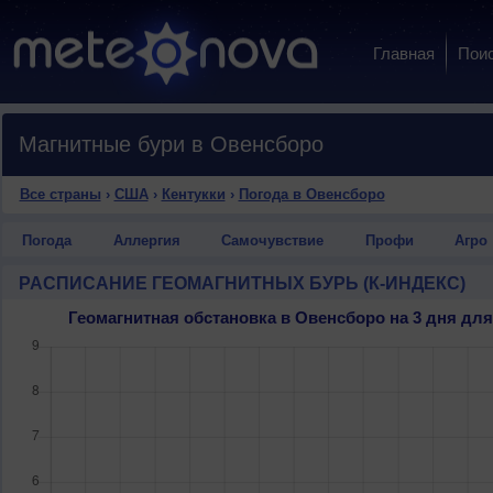
Главная
Пои
Магнитные бури в Овенсборо
Все страны
›
США
›
Кентукки
›
Погода в Овенсборо
Погода
Аллергия
Самочувствие
Профи
Агро
РАСПИСАНИЕ ГЕОМАГНИТНЫХ БУРЬ (К-ИНДЕКС)
Геомагнитная обстановка в Овенсборо на 3 дня д