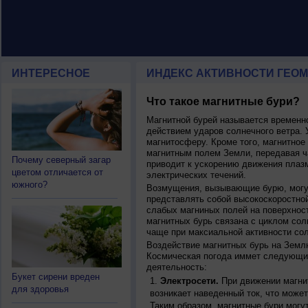
ИНТЕРЕСНОЕ
ИНДЕКС АКТИВНОСТИ ГЕОМ
Что такое магнитные бури?
Магнитной бурей называется времен
действием ударов солнечного ветра. 
магнитосферу. Кроме того, магнитное
магнитным полем Земли, передавая ча
Почему северный загар
приводит к ускорению движения плаз
цветом отличается от
электрических течений.
южного?
Возмущения, вызывающие бурю, могут
представлять собой высокоскоростной
слабых магниных полей на поверхнос
магнитных бурь связана с циклом сол
чаще при максиальной активности сол
Воздействие магнитных бурь на Земл
Космическая погода иммет следующи
деятельность:
Букет сирени вреден
Электросети.
При движении магнит
для здоровья
возникает наведенный ток, что может
Таким образом, магнитные бури могу