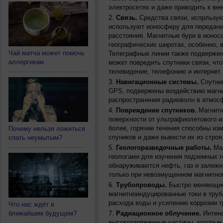
электросетях и даже приводить к ве
Связь.
Средства связи, испрльзую
используют ионосферу для передачи
расстояния. Магнитные бури в ионос
географических широтах, особенно, 
Чай матча может помочь
Телеграфные линии также подвержен
аллергикам
может повредить спутники связи, чт
телевидение, телефонию и интернет.
Навигационные системы.
Спутник
GPS, подвержены воздействию магни
распространения радиоволн в атмос
Повреждение спутников.
Магнитн
поверхности от ультрафиолетового и
более, горячие течения способны из
Почему нельзя ложиться
спуников и даже вывести их из строя
спать неумытым?
Геологоразведочные работы.
Маг
геологами для изучения подземных г
обнаруживаются нефть, газ и залежи
только при невозмущенном магнитно
Трубопроводы.
Быстро меняющиес
магнитноиндуцированные токи в труб
расхода воды и усилению коррозии т
Что нас ждёт в
ближайшем будущем?
Радиационное облучение.
Интенс
высокозаряженные частицы, которые