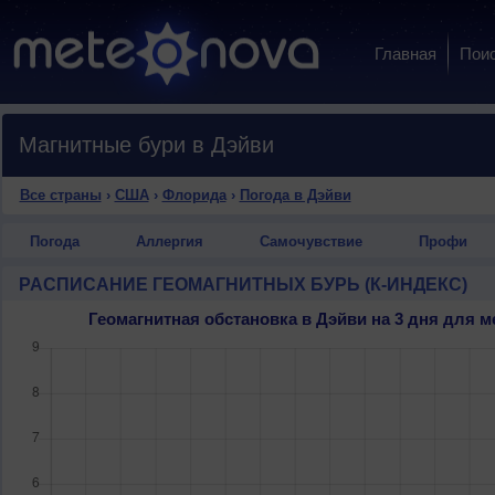
Главная
Пои
Магнитные бури в Дэйви
Все страны
›
США
›
Флорида
›
Погода в Дэйви
Погода
Аллергия
Самочувствие
Профи
РАСПИСАНИЕ ГЕОМАГНИТНЫХ БУРЬ (К-ИНДЕКС)
Геомагнитная обстановка в Дэйви на 3 дня для