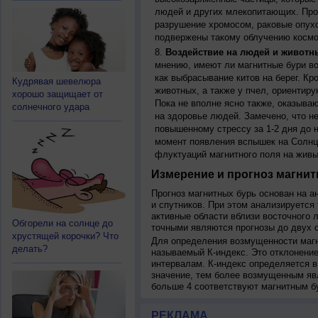
людей и других млекопитающих. Прон
разрушение хромосом, раковые опух
подвержены такому облучению космо
Воздействие на людей и животн
мнению, имеют ли магнитные бури во
как выбрасывание китов на берег. К
Кудрявая шевелюра
животных, а также у пчел, ориентир
хорошо защищает от
Пока не вполне ясно также, оказыва
солнечного удара
на здоровье людей. Замечено, что 
повышенному стрессу за 1-2 дня до н
момент появления вспышек на Солнц
флуктуаций магнитного поля на живы
Измерение и прогноз магнит
Прогноз магнитных бурь основан на а
и спутников. При этом анализируется
активные области вблизи восточного 
Обгорели на солнце до
точными являются прогнозы до двух с
хрустящей корочки? Что
Для определения возмущенности магн
делать?
называемый К-индекс. Это отклонение
интервалам. К-индекс определяется в
значение, тем более возмущенным яв
больше 4 соответствуют магнитным б
РЕКЛАМА