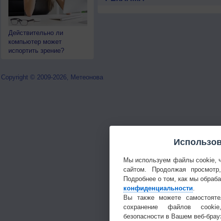
Действительно ли
компьютер может
испортить зрение?
Copyright © 2009-2026, Метеонова
Использов
Мы используем файлы cookie, 
сайтом. Продолжая просмотр
Подробнее о том, как мы обраб
конфиденциальности
.
Вы также можете самостояте
сохранение файлов cookie
безопасности в Вашем веб-брау