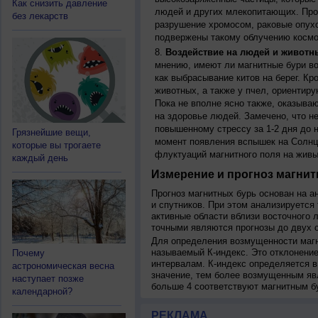
Как снизить давление
людей и других млекопитающих. Прон
без лекарств
разрушение хромосом, раковые опух
подвержены такому облучению космо
Воздействие на людей и животн
мнению, имеют ли магнитные бури во
как выбрасывание китов на берег. К
животных, а также у пчел, ориентир
Пока не вполне ясно также, оказыва
на здоровье людей. Замечено, что 
повышенному стрессу за 1-2 дня до н
Грязнейшие вещи,
момент появления вспышек на Солнц
которые вы трогаете
флуктуаций магнитного поля на живы
каждый день
Измерение и прогноз магнит
Прогноз магнитных бурь основан на а
и спутников. При этом анализируется
активные области вблизи восточного 
точными являются прогнозы до двух с
Для определения возмущенности магн
называемый К-индекс. Это отклонение
Почему
интервалам. К-индекс определяется в
астрономическая весна
значение, тем более возмущенным яв
наступает позже
больше 4 соответствуют магнитным б
календарной?
РЕКЛАМА