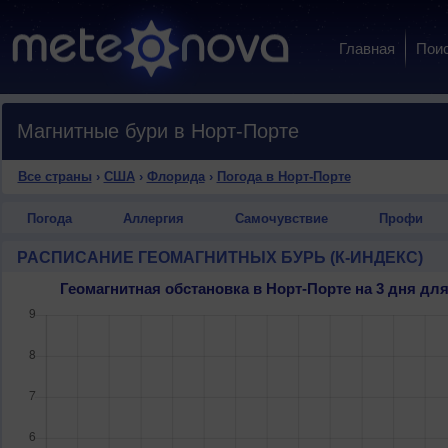
Главная
Пои
Магнитные бури в Норт-Порте
Все страны
›
США
›
Флорида
›
Погода в Норт-Порте
Погода
Аллергия
Самочувствие
Профи
РАСПИСАНИЕ ГЕОМАГНИТНЫХ БУРЬ (К-ИНДЕКС)
Геомагнитная обстановка в Норт-Порте на 3 дня д