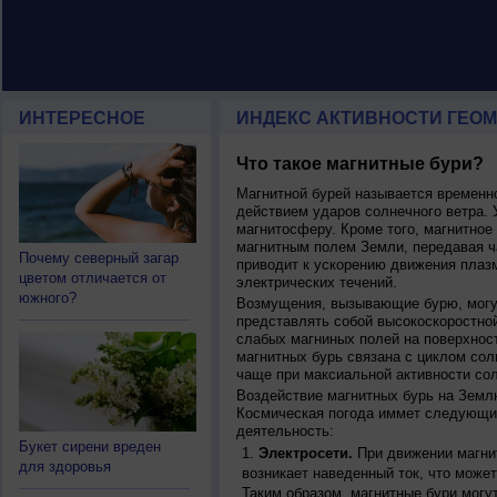
ИНТЕРЕСНОЕ
ИНДЕКС АКТИВНОСТИ ГЕОМ
Что такое магнитные бури?
Магнитной бурей называется времен
действием ударов солнечного ветра. 
магнитосферу. Кроме того, магнитное
магнитным полем Земли, передавая ча
Почему северный загар
приводит к ускорению движения плаз
цветом отличается от
электрических течений.
южного?
Возмущения, вызывающие бурю, могут
представлять собой высокоскоростной
слабых магниных полей на поверхнос
магнитных бурь связана с циклом сол
чаще при максиальной активности сол
Воздействие магнитных бурь на Земл
Космическая погода иммет следующи
деятельность:
Букет сирени вреден
Электросети.
При движении магнит
для здоровья
возникает наведенный ток, что может
Таким образом, магнитные бури могу