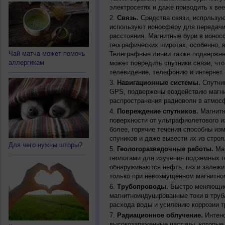
электросетях и даже приводить к ве
Связь.
Средства связи, испрльзую
используют ионосферу для передачи
расстояния. Магнитные бури в ионос
географических широтах, особенно, 
Чай матча может помочь
Телеграфные линии также подвержен
аллергикам
может повредить спутники связи, чт
телевидение, телефонию и интернет.
Навигационные системы.
Спутник
GPS, подвержены воздействию магни
распространения радиоволн в атмос
Повреждение спутников.
Магнитн
поверхности от ультрафиолетового и
более, горячие течения способны из
спуников и даже вывести их из строя
Для чего нужны шторы?
Геологоразведочные работы.
Маг
геологами для изучения подземных г
обнаруживаются нефть, газ и залежи
только при невозмущенном магнитно
Трубопроводы.
Быстро меняющиес
магнитноиндуцированные токи в труб
расхода воды и усилению коррозии т
Радиационное облучение.
Интенс
высокозаряженные частицы, которые