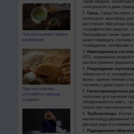
Таким образом, магнитные 
электросетях и даже приво
Связь.
Средства связи, 
используют ионосферу для 
расстояния. Магнитные бур
географических широтах, о
Чай матча может помочь
Телеграфные линии также п
аллергикам
может повредить спутники с
телевидение, телефонию и 
Навигационные систем
GPS, подвержены воздейств
распространения радиоволн
Повреждение спутников
поверхности от ультрафиол
более, горячие течения спо
спуников и даже вывести их
Простые способы
Геологоразведочные ра
употреблять меньше
геологами для изучения по
сладкого
обнаруживаются нефть, газ
только при невозмущенном 
Трубопроводы.
Быстро 
магнитноиндуцированные ток
расхода воды и усилению к
Радиационное облучени