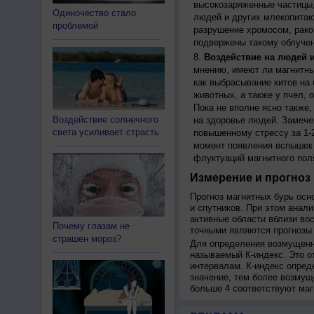
высокозаряженные частицы,
Одиночество стало
людей и других млекопитаю
проблемой
разрушение хромосом, рако
подвержены такому облучен
Воздействие на людей 
мнению, имеют ли магнитны
как выбрасывание китов на 
животных, а также у пчел,
Пока не вполне ясно также
Воздействие солнечного
на здоровье людей. Замече
света усиливает страсть
повышенному стрессу за 1-2
момент появления вспышек 
флуктуаций магнитного пол
Измерение и прогноз 
Прогноз магнитных бурь осн
и спутников. При этом анал
активные области вблизи во
Почему глазам не
точными являются прогнозы 
страшен мороз?
Для определения возмущенно
называемый К-индекс. Это о
интервалам. К-индекс опред
значение, тем более возмущ
больше 4 соответствуют маг