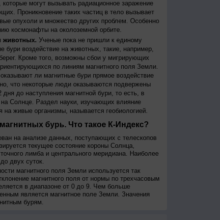
 которые могут вызывать радиационное заражение
щих. Проникновение таких частиц в тело вызывает
вые опухоли и множество других проблем. Особенно
ию космонафты на околоземной орбите.
и животных.
Ученые пока не пришли к единому
е бури воздействие на животных, такие, например,
берег. Кроме того, возможны сбои у мигрирующих
 ориентирующихся по линиям магнитного поля Земли.
, оказывают ли магнитные бури прямое воздействие
но, что некоторые люди оказываются подвержены
 дня до наступления магнитной бури, то есть, в
на Солнце. Раздел науки, изучающих влияние
я на живые организмы, называется геобиологией.
магнитных бурь. Что такое К-Индекс?
ован на анализе данных, поступающих с телескопов
изируется текущее состояние короны Солнца,
сточного лимба и центрального меридиана. Наиболее
до двух суток.
сти магнитного поля Земли используется так
тклонение магнитного поля от нормы по трехчасовым
еляется в диапазоне от 0 до 9. Чем больше
енным является магнитное поле Земли. Значения
нитным бурям.