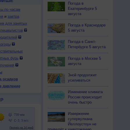
МИШЕ
Погода в
Екатеринбурге 5
ды по часам
августа
ня
и
завтра
дня для занятых
Погода в Краснодаре
5 августа
специалистов
водителей
Погода в Санкт-
погоды
Петербурге 5 августа
вствительных
итных бурь
Погода в Москве 5
августа
лучения
ы
Зной продолжит
а осадков
усиливаться
е давление
Изменение климата
России происходит
Р
очень быстро
Извержение
супервулкана
Йеллоустоун не
приведёт к уничтожению