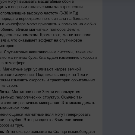
бури могут вызывать масштабные сбои в
дить к веерным отключениям электроэнергии.
испрльзующие высокую частоту (3-30 МГц)
передачи переотраженного сигнала на большие
и в ионосфере могут приводить к помехам на любых
собенно, вблизи магнитных полюсов Земли.
одвержены помехам. Кроме того, магнитное поле
вязи, что оказывает эффект на спутниковое
интернет.
ы.
Спутниковые навигационные системы, такие как
ию магнитных бурь, благодаря изменению скорости
 в атмосфере.
.
Магнитные бури усиливают нагрев земной
етового излучения. Поднимаясь вверх на 1 км и
собны изменить скорость и траектории орбитальных
 из строя.
боты.
Магнитное поле Земли используется
дземных геологических структур. Обычно так
 и залежи различных минералов. Это можно делать
магнитном поле.
меняющиеся магнитные поля могут генерировать
и в трубах. Это приводит к сбоям счетчиков
оррозии труб.
е.
Интенсивные вспышки на Солнце высвобождают