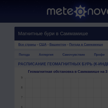
Магнитные бури в Саммамише
Все страны
›
США
›
Вашингтон
›
Погода в Саммамише
Погода
Аллергия
Самочувствие
Профи
РАСПИСАНИЕ ГЕОМАГНИТНЫХ БУРЬ (К-ИНД
Геомагнитная обстановка в Саммамише на 