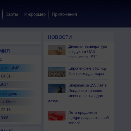
Карты
Информер
Приложения
НОВОСТИ
Дневная температура
МИЯ
воздуха в ОАЭ
превысила +51°
6
 дня: 14:46
Европейские столицы
бьют рекорды жары
 04:51
19:37
Впервые за 155 лет в
Лондоне в течение
нный день
месяца не выпадал
дождь
тв. 06/08
 22:15
Лето продолжит
щедро раздавать своё
13:08
тепло!