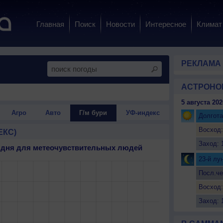
Главная
Поиск
Новости
Интересное
Климат
РЕКЛАМА
АСТРОНО
5 августа 202
Агро
Авто
Г/м бури
УФ-индекс
Долгота
Восход:
ЕКС)
Заход: 
3 дня для метеочувствительных людей
23-й лу
Посл.че
Восход:
Заход: 