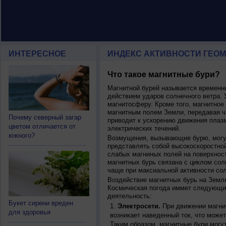
ИНТЕРЕСНОЕ
ИНДЕКС АКТИВНОСТИ ГЕОМ
Что такое магнитные бури?
Магнитной бурей называется времен
действием ударов солнечного ветра. 
магнитосферу. Кроме того, магнитное
магнитным полем Земли, передавая ча
Почему северный загар
приводит к ускорению движения плаз
цветом отличается от
электрических течений.
южного?
Возмущения, вызывающие бурю, могут
представлять собой высокоскоростной
слабых магниных полей на поверхнос
магнитных бурь связана с циклом сол
чаще при максиальной активности сол
Воздействие магнитных бурь на Земл
Космическая погода иммет следующи
деятельность:
Букет сирени вреден
Электросети.
При движении магнит
для здоровья
возникает наведенный ток, что может
Таким образом, магнитные бури могу