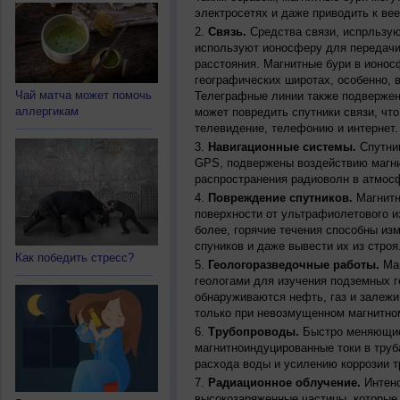
электросетях и даже приводить к ве
Связь.
Средства связи, испрльзую
используют ионосферу для передачи
расстояния. Магнитные бури в ионос
географических широтах, особенно, 
Чай матча может помочь
Телеграфные линии также подвержен
аллергикам
может повредить спутники связи, чт
телевидение, телефонию и интернет.
Навигационные системы.
Спутник
GPS, подвержены воздействию магни
распространения радиоволн в атмос
Повреждение спутников.
Магнитн
поверхности от ультрафиолетового и
более, горячие течения способны из
спуников и даже вывести их из строя
Как победить стресс?
Геологоразведочные работы.
Маг
геологами для изучения подземных г
обнаруживаются нефть, газ и залежи
только при невозмущенном магнитно
Трубопроводы.
Быстро меняющиес
магнитноиндуцированные токи в труб
расхода воды и усилению коррозии т
Радиационное облучение.
Интенс
высокозаряженные частицы, которые