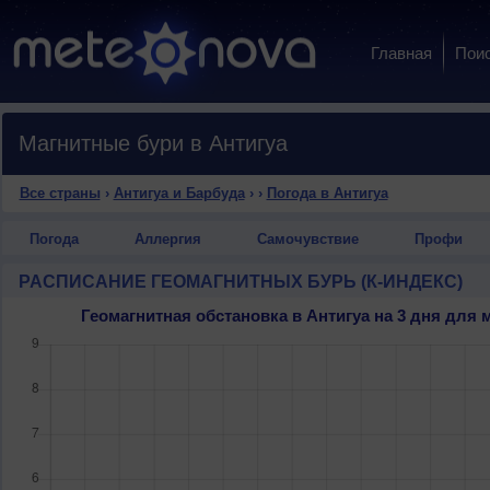
Главная
Пои
Магнитные бури в Антигуа
Все страны
›
Антигуа и Барбуда
›
›
Погода в Антигуа
Погода
Аллергия
Самочувствие
Профи
РАСПИСАНИЕ ГЕОМАГНИТНЫХ БУРЬ (К-ИНДЕКС)
Геомагнитная обстановка в Антигуа на 3 дня для