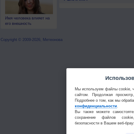
Имя человека влияет на
его внешность
Copyright © 2009-2026, Метеонова
Использов
Мы используем файлы cookie, 
сайтом. Продолжая просмотр
Подробнее о том, как мы обраб
конфиденциальности
.
Вы также можете самостояте
сохранение файлов cookie
безопасности в Вашем веб-брау