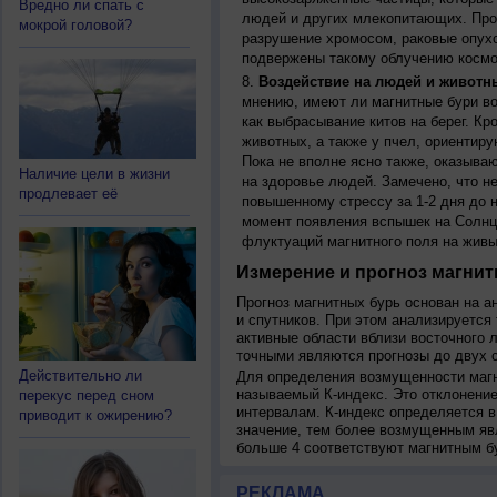
Вредно ли спать с
людей и других млекопитающих. Прон
мокрой головой?
разрушение хромосом, раковые опух
подвержены такому облучению космо
Воздействие на людей и животн
мнению, имеют ли магнитные бури во
как выбрасывание китов на берег. К
животных, а также у пчел, ориентир
Пока не вполне ясно также, оказыва
Наличие цели в жизни
на здоровье людей. Замечено, что 
продлевает её
повышенному стрессу за 1-2 дня до н
момент появления вспышек на Солнц
флуктуаций магнитного поля на живы
Измерение и прогноз магнит
Прогноз магнитных бурь основан на а
и спутников. При этом анализируется
активные области вблизи восточного 
точными являются прогнозы до двух с
Действительно ли
Для определения возмущенности магн
называемый К-индекс. Это отклонение
перекус перед сном
интервалам. К-индекс определяется в
приводит к ожирению?
значение, тем более возмущенным яв
больше 4 соответствуют магнитным б
РЕКЛАМА