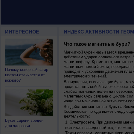
ИНТЕРЕСНОЕ
ИНДЕКС АКТИВНОСТИ ГЕОМ
Что такое магнитные бури?
Магнитной бурей называется времен
действием ударов солнечного ветра. 
магнитосферу. Кроме того, магнитное
магнитным полем Земли, передавая ча
Почему северный загар
приводит к ускорению движения плаз
цветом отличается от
электрических течений.
южного?
Возмущения, вызывающие бурю, могут
представлять собой высокоскоростной
слабых магниных полей на поверхнос
магнитных бурь связана с циклом сол
чаще при максиальной активности сол
Воздействие магнитных бурь на Земл
Космическая погода иммет следующи
деятельность:
Букет сирени вреден
Электросети.
При движении магнит
для здоровья
возникает наведенный ток, что может
Таким образом, магнитные бури могу