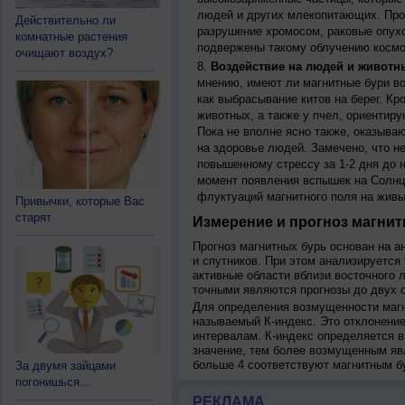
людей и других млекопитающих. Прон
Действительно ли
разрушение хромосом, раковые опух
комнатные растения
подвержены такому облучению космо
очищают воздух?
Воздействие на людей и животн
мнению, имеют ли магнитные бури во
как выбрасывание китов на берег. К
животных, а также у пчел, ориентир
Пока не вполне ясно также, оказыва
на здоровье людей. Замечено, что 
повышенному стрессу за 1-2 дня до н
момент появления вспышек на Солнц
флуктуаций магнитного поля на живы
Привычки, которые Вас
старят
Измерение и прогноз магнит
Прогноз магнитных бурь основан на а
и спутников. При этом анализируется
активные области вблизи восточного 
точными являются прогнозы до двух с
Для определения возмущенности магн
называемый К-индекс. Это отклонение
интервалам. К-индекс определяется в
значение, тем более возмущенным яв
больше 4 соответствуют магнитным б
За двумя зайцами
погонишься...
РЕКЛАМА