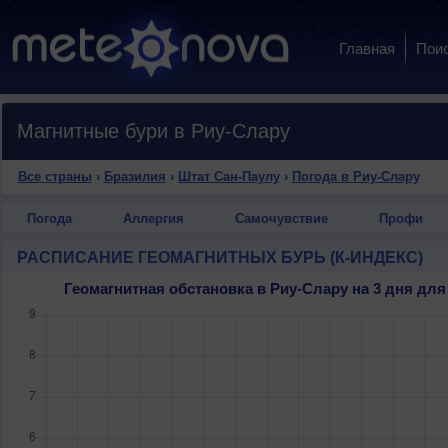
Главная
Пои
Магнитные бури в Риу-Слару
Все страны
›
Бразилия
›
Штат Сан-Паулу
›
Погода в Риу-Слару
Погода
Аллергия
Самочувствие
Профи
РАСПИСАНИЕ ГЕОМАГНИТНЫХ БУРЬ (К-ИНДЕКС)
Геомагнитная обстановка в Риу-Слару на 3 дня д