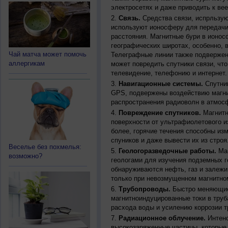
электросетях и даже приводить к ве
Связь.
Средства связи, испрльзую
используют ионосферу для передачи
расстояния. Магнитные бури в ионос
географических широтах, особенно, 
Чай матча может помочь
Телеграфные линии также подвержен
аллергикам
может повредить спутники связи, чт
телевидение, телефонию и интернет.
Навигационные системы.
Спутник
GPS, подвержены воздействию магни
распространения радиоволн в атмос
Повреждение спутников.
Магнитн
поверхности от ультрафиолетового и
более, горячие течения способны из
спуников и даже вывести их из строя
Веселье без похмелья:
Геологоразведочные работы.
Маг
возможно?
геологами для изучения подземных г
обнаруживаются нефть, газ и залежи
только при невозмущенном магнитно
Трубопроводы.
Быстро меняющиес
магнитноиндуцированные токи в труб
расхода воды и усилению коррозии т
Радиационное облучение.
Интенс
высокозаряженные частицы, которые