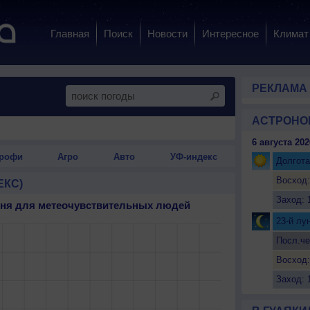
Главная
Поиск
Новости
Интересное
Климат
РЕКЛАМА
АСТРОНО
6 августа 202
рофи
Агро
Авто
УФ-индекс
Долгота
Восход:
ЕКС)
Заход: 
 дня для метеочувствительных людей
23-й лу
Посл.че
Восход:
Заход: 