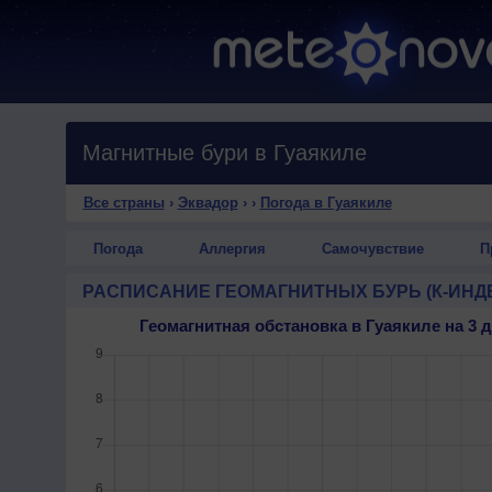
Магнитные бури в Гуаякиле
Все страны
›
Эквадор
›
›
Погода в Гуаякиле
Погода
Аллергия
Самочувствие
П
РАСПИСАНИЕ ГЕОМАГНИТНЫХ БУРЬ (К-ИНД
Геомагнитная обстановка в Гуаякиле на 3