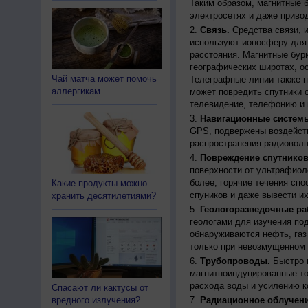
Таким образом, магнитные 
электросетях и даже приво
Связь.
Средства связи, 
используют ионосферу для 
расстояния. Магнитные бур
географических широтах, о
Чай матча может помочь
Телеграфные линии также п
аллергикам
может повредить спутники с
телевидение, телефонию и 
Навигационные систем
GPS, подвержены воздейств
распространения радиоволн
Повреждение спутников
поверхности от ультрафиол
более, горячие течения спо
Какие продукты можно
спуников и даже вывести их
хранить десятилетиями?
Геологоразведочные ра
геологами для изучения по
обнаруживаются нефть, газ
только при невозмущенном 
Трубопроводы.
Быстро 
магнитноиндуцированные ток
расхода воды и усилению к
Спасают ли кактусы от
вредного излучения?
Радиационное облучени