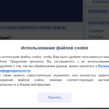
Установите
РЕКЛАМА
КОНТАКТ
И ГЕОМАГНИТНОГО ПОЛЯ ЗЕМЛИ
О проекте
Политика
 бури?
конфиденциа
я временное возмущение магнитосферы Земли под
Частые вопр
Использование файлов cookie
о ветра. Усиление солнечного ветра сжимает
магнитное поле солнечного ветра взаимодействиует с
Гостевая книг
едавая часть своей энергии в магнитосферу. Это
 используем файлы cookie, чтобы Вам было удобнее пользоваться на
ения плазмы через магнитосферу и увеличению силы
йтом. Продолжая просмотр, Вы соглашаетесь с их использовани
РЕКЛАМА
дробнее о том, как мы обрабатываем данные, можно прочитать в
Полит
рю, могут быть причиной коронарного выброса или
нфиденциальности
.
коростной поток солнечного ветра из областей
 также можете самостоятельно ограничить или полностью запрет
оверхности Солнца. Частота усилений и ослаблений
охранение файлов cookie, изменив соответствующие настрой
иклом солнечных пятен. Коронарные бури возникают
ности солнца, а потоковые - при минимамльной.
зопасности в Вашем веб-браузере.
 на Землю называется космической погодой.
следующие воздейсвия на хозяйственную
Принять
ии магнитного поля около проводника, в нем
что может приводить к перегрузкам в электросетях.