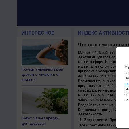
ИНТЕРЕСНОЕ
ИНДЕКС АКТИВНОСТ
Что такое магнитные
Магнитной бурей называетс
действием ударов солнечног
магнитосферу. Кроме того, 
магнитным полем Земли, пер
Мы
Почему северный загар
приводит к ускорению движ
са
цветом отличается от
электрических течений.
По
южного?
Возмущения, вызывающие бу
ко
представлять собой высокос
Вы
слабых магниных полей на п
с
магнитных бурь связана с ц
чаще при максиальной актив
бе
Воздействие магнитных бурь
Космическая погода иммет 
деятельность:
Букет сирени вреден
Электросети.
При движен
для здоровья
возникает наведенный ток, 