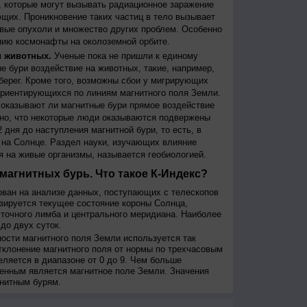
 которые могут вызывать радиационное заражение
щих. Проникновение таких частиц в тело вызывает
вые опухоли и множество других проблем. Особенно
ию космонафты на околоземной орбите.
и животных.
Ученые пока не пришли к единому
е бури воздействие на животных, такие, например,
берег. Кроме того, возможны сбои у мигрирующих
 ориентирующихся по линиям магнитного поля Земли.
, оказывают ли магнитные бури прямое воздействие
но, что некоторые люди оказываются подвержены
 дня до наступления магнитной бури, то есть, в
на Солнце. Раздел науки, изучающих влияние
я на живые организмы, называется геобиологией.
магнитных бурь. Что такое К-Индекс?
ован на анализе данных, поступающих с телескопов
изируется текущее состояние короны Солнца,
сточного лимба и центрального меридиана. Наиболее
до двух суток.
сти магнитного поля Земли используется так
тклонение магнитного поля от нормы по трехчасовым
еляется в диапазоне от 0 до 9. Чем больше
енным является магнитное поле Земли. Значения
нитным бурям.