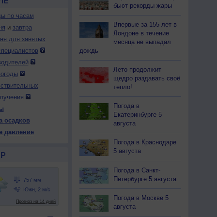
ЛЕ
бьют рекорды жары
ды по часам
Впервые за 155 лет в
ня
и
завтра
Лондоне в течение
дня для занятых
месяца не выпадал
специалистов
дождь
водителей
Лето продолжит
погоды
щедро раздавать своё
вствительных
тепло!
лучения
Погода в
ы
Екатеринбурге 5
а осадков
августа
е давление
Погода в Краснодаре
5 августа
Р
Погода в Санкт-
Петербурге 5 августа
Погода в Москве 5
августа