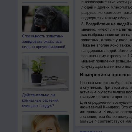
высокозаряженные частицы,
людей и других млекопитаю
разрушение хромосом, рако
подвержены такому облучен
Воздействие на людей 
мнению, имеют ли магнитны
как выбрасывание китов на 
Способность животных
животных, а также у пчел,
завидовать оказалась
Пока не вполне ясно также
сильно преувеличенной
на здоровье людей. Замече
повышенному стрессу за 1-2
момент появления вспышек 
флуктуаций магнитного пол
Измерение и прогноз 
Прогноз магнитных бурь осн
и спутников. При этом анал
активные области вблизи во
Действительно ли
точными являются прогнозы 
комнатные растения
Для определения возмущенно
очищают воздух?
называемый К-индекс. Это о
интервалам. К-индекс опред
значение, тем более возмущ
больше 4 соответствуют маг