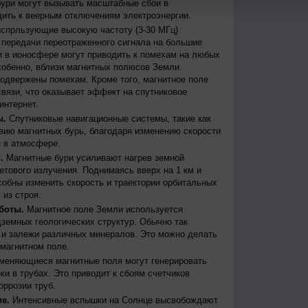
бури могут вызывать масштабные сбои в
дить к веерным отключениям электроэнергии.
испрльзующие высокую частоту (3-30 МГц)
передачи переотраженного сигнала на большие
и в ионосфере могут приводить к помехам на любых
собенно, вблизи магнитных полюсов Земли.
одвержены помехам. Кроме того, магнитное поле
вязи, что оказывает эффект на спутниковое
интернет.
ы.
Спутниковые навигационные системы, такие как
ию магнитных бурь, благодаря изменению скорости
 в атмосфере.
.
Магнитные бури усиливают нагрев земной
етового излучения. Поднимаясь вверх на 1 км и
собны изменить скорость и траектории орбитальных
 из строя.
боты.
Магнитное поле Земли используется
дземных геологических структур. Обычно так
 и залежи различных минералов. Это можно делать
магнитном поле.
меняющиеся магнитные поля могут генерировать
и в трубах. Это приводит к сбоям счетчиков
оррозии труб.
е.
Интенсивные вспышки на Солнце высвобождают