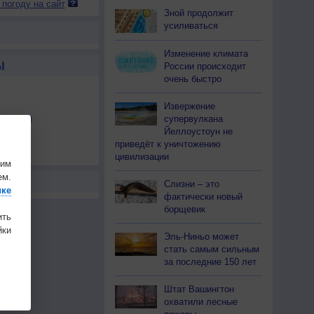
 погоду на сайт
Зной продолжит
усиливаться
Изменение климата
Ы
России происходит
очень быстро
Извержение
льности
супервулкана
Йеллоустоун не
осы
приведёт к уничтожению
а
цивилизации
шим
ем.
Слизни – это
ике
фактически новый
борщевик
ить
ки
Эль-Ниньо может
стать самым сильным
за последние 150 лет
Штат Вашингтон
охватили лесные