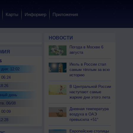
Карты
Информер
Приложения
НОВОСТИ
Погода в Москве 6
МИЯ
августа
6
Июль в России стал
 дня: 12:02
самым тёплым за всю
историю
 06:24
18:26
В Центральной России
наступают самые
нный день
жаркие дни этого лета
тв. 06/08
Дневная температура
 00:09
воздуха в ОАЭ
превысила +51°
12:28
Европейские столицы