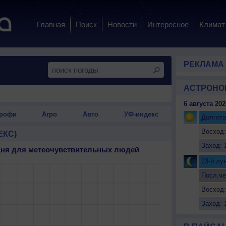
Главная
Поиск
Новости
Интересное
Климат
РЕКЛАМА
АСТРОНО
6 августа 202
рофи
Агро
Авто
УФ-индекс
Долгота
Восход:
ЕКС)
Заход: 
 дня для метеочувствительных людей
23-й лу
Посл.че
Восход:
Заход: 