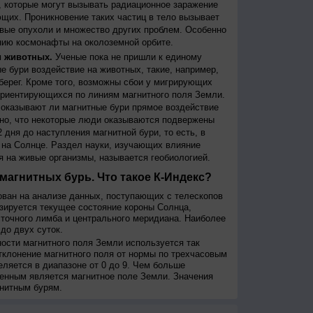
 которые могут вызывать радиационное заражение
щих. Проникновение таких частиц в тело вызывает
вые опухоли и множество других проблем. Особенно
ию космонафты на околоземной орбите.
и животных.
Ученые пока не пришли к единому
е бури воздействие на животных, такие, например,
берег. Кроме того, возможны сбои у мигрирующих
 ориентирующихся по линиям магнитного поля Земли.
, оказывают ли магнитные бури прямое воздействие
но, что некоторые люди оказываются подвержены
 дня до наступления магнитной бури, то есть, в
на Солнце. Раздел науки, изучающих влияние
я на живые организмы, называется геобиологией.
магнитных бурь. Что такое К-Индекс?
ован на анализе данных, поступающих с телескопов
изируется текущее состояние короны Солнца,
сточного лимба и центрального меридиана. Наиболее
до двух суток.
сти магнитного поля Земли используется так
тклонение магнитного поля от нормы по трехчасовым
еляется в диапазоне от 0 до 9. Чем больше
енным является магнитное поле Земли. Значения
нитным бурям.