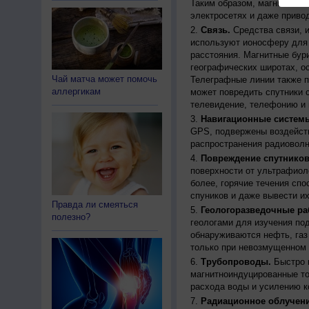
Таким образом, магнитные 
электросетях и даже приво
Связь.
Средства связи, 
используют ионосферу для 
расстояния. Магнитные бур
географических широтах, о
Чай матча может помочь
Телеграфные линии также п
аллергикам
может повредить спутники с
телевидение, телефонию и 
Навигационные систем
GPS, подвержены воздейств
распространения радиоволн
Повреждение спутников
поверхности от ультрафиол
более, горячие течения спо
спуников и даже вывести их
Правда ли смеяться
Геологоразведочные ра
полезно?
геологами для изучения по
обнаруживаются нефть, газ
только при невозмущенном 
Трубопроводы.
Быстро 
магнитноиндуцированные ток
расхода воды и усилению к
Радиационное облучени