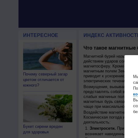
ИНТЕРЕСНОЕ
ИНДЕКС АКТИВНОСТ
Что такое магнитные
Магнитной бурей называетс
действием ударов солнечног
магнитосферу. Кроме того, 
магнитным полем Земли, пер
Почему северный загар
приводит к ускорению движ
Мы
цветом отличается от
электрических течений.
са
южного?
Возмущения, вызывающие бу
По
представлять собой высокос
ко
слабых магниных полей на п
Вы
магнитных бурь связана с ц
с
чаще при максиальной актив
бе
Воздействие магнитных бурь
Космическая погода иммет 
деятельность:
Букет сирени вреден
Электросети.
При движен
для здоровья
возникает наведенный ток, 