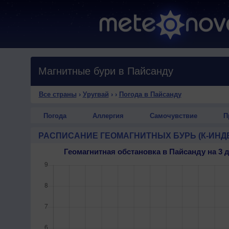
Магнитные бури в Пайсанду
Все страны
›
Уругвай
›
›
Погода в Пайсанду
Погода
Аллергия
Самочувствие
П
РАСПИСАНИЕ ГЕОМАГНИТНЫХ БУРЬ (К-ИНД
Геомагнитная обстановка в Пайсанду на 3