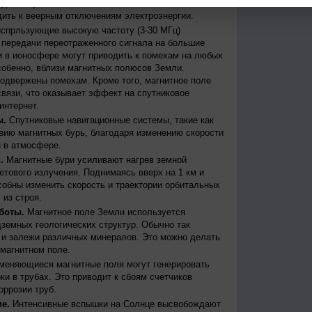
бури могут вызывать масштабные сбои в
дить к веерным отключениям электроэнергии.
испрльзующие высокую частоту (3-30 МГц)
передачи переотраженного сигнала на большие
и в ионосфере могут приводить к помехам на любых
собенно, вблизи магнитных полюсов Земли.
одвержены помехам. Кроме того, магнитное поле
вязи, что оказывает эффект на спутниковое
интернет.
ы.
Спутниковые навигационные системы, такие как
ию магнитных бурь, благодаря изменению скорости
 в атмосфере.
.
Магнитные бури усиливают нагрев земной
етового излучения. Поднимаясь вверх на 1 км и
собны изменить скорость и траектории орбитальных
 из строя.
боты.
Магнитное поле Земли используется
дземных геологических структур. Обычно так
 и залежи различных минералов. Это можно делать
магнитном поле.
меняющиеся магнитные поля могут генерировать
и в трубах. Это приводит к сбоям счетчиков
оррозии труб.
е.
Интенсивные вспышки на Солнце высвобождают