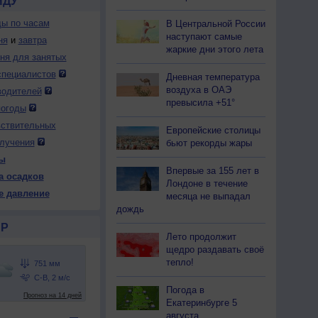
НДУ
ды по часам
В Центральной России
наступают самые
ня
и
завтра
жаркие дни этого лета
дня для занятых
специалистов
Дневная температура
воздуха в ОАЭ
водителей
превысила +51°
погоды
вствительных
Европейские столицы
лучения
бьют рекорды жары
ы
Впервые за 155 лет в
а осадков
Лондоне в течение
е давление
месяца не выпадал
дождь
Р
Лето продолжит
щедро раздавать своё
тепло!
Погода в
Екатеринбурге 5
августа