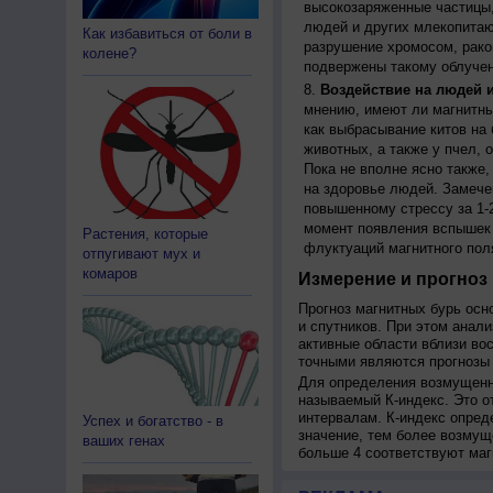
высокозаряженные частицы,
людей и других млекопитаю
Как избавиться от боли в
разрушение хромосом, рако
колене?
подвержены такому облучен
Воздействие на людей 
мнению, имеют ли магнитны
как выбрасывание китов на 
животных, а также у пчел,
Пока не вполне ясно также
на здоровье людей. Замече
повышенному стрессу за 1-2
момент появления вспышек 
Растения, которые
флуктуаций магнитного пол
отпугивают мух и
комаров
Измерение и прогноз 
Прогноз магнитных бурь осн
и спутников. При этом анал
активные области вблизи во
точными являются прогнозы 
Для определения возмущенно
называемый К-индекс. Это о
интервалам. К-индекс опред
Успех и богатство - в
значение, тем более возмущ
ваших генах
больше 4 соответствуют маг