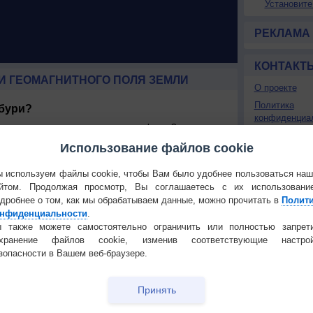
Установите
РЕКЛАМА
КОНТАКТ
И ГЕОМАГНИТНОГО ПОЛЯ ЗЕМЛИ
О проекте
Политика
 бури?
конфиденциа
я временное возмущение магнитосферы Земли под
Частые вопр
о ветра. Усиление солнечного ветра сжимает
Использование файлов cookie
магнитное поле солнечного ветра взаимодействиует с
Гостевая книг
едавая часть своей энергии в магнитосферу. Это
ения плазмы через магнитосферу и увеличению силы
 используем файлы cookie, чтобы Вам было удобнее пользоваться на
РЕКЛАМА
йтом. Продолжая просмотр, Вы соглашаетесь с их использовани
рю, могут быть причиной коронарного выброса или
дробнее о том, как мы обрабатываем данные, можно прочитать в
Полит
коростной поток солнечного ветра из областей
нфиденциальности
.
оверхности Солнца. Частота усилений и ослаблений
 также можете самостоятельно ограничить или полностью запрет
иклом солнечных пятен. Коронарные бури возникают
охранение файлов cookie, изменив соответствующие настрой
ности солнца, а потоковые - при минимамльной.
зопасности в Вашем веб-браузере.
 на Землю называется космической погодой.
следующие воздейсвия на хозяйственную
Принять
ии магнитного поля около проводника, в нем
что может приводить к перегрузкам в электросетях.