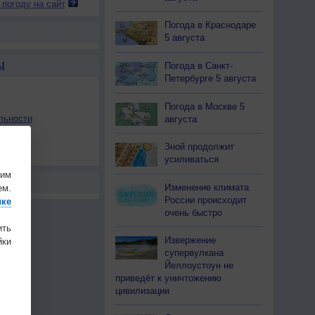
 погоду на сайт
Погода в Краснодаре
5 августа
Погода в Санкт-
Ы
Петербурге 5 августа
Погода в Москве 5
льности
августа
осы
Зной продолжит
а
усиливаться
шим
Изменение климата
ем.
России происходит
ике
очень быстро
ить
Извержение
ки
супервулкана
Йеллоустоун не
приведёт к уничтожению
цивилизации