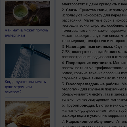
электросетях и даже приводить к ве
Связь.
Средства связи, испрльзую
используют ионосферу для передачи
расстояния. Магнитные бури в ионос
географических широтах, особенно, 
Чай матча может помочь
Телеграфные линии также подвержен
аллергикам
может повредить спутники связи, чт
телевидение, телефонию и интернет.
Навигационные системы.
Спутник
GPS, подвержены воздействию магни
распространения радиоволн в атмос
Повреждение спутников.
Магнитн
поверхности от ультрафиолетового и
более, горячие течения способны из
спуников и даже вывести их из строя
Когда лучше принимать
Геологоразведочные работы.
Маг
душ: утром или
геологами для изучения подземных г
вечером?
обнаруживаются нефть, газ и залежи
только при невозмущенном магнитно
Трубопроводы.
Быстро меняющиес
магнитноиндуцированные токи в труб
расхода воды и усилению коррозии т
Радиационное облучение.
Интенс
высокозаряженные частицы, которые