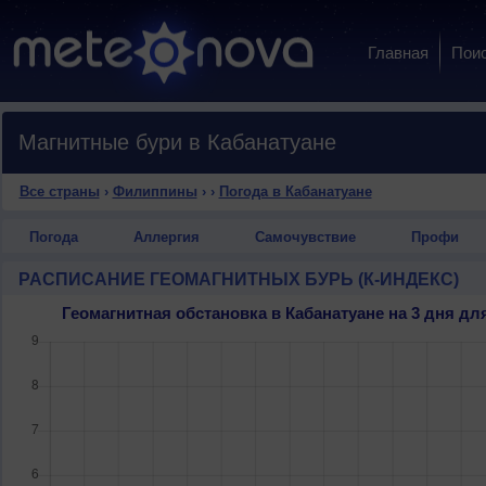
Главная
Пои
Магнитные бури в Кабанатуане
Все страны
›
Филиппины
›
›
Погода в Кабанатуане
Погода
Аллергия
Самочувствие
Профи
РАСПИСАНИЕ ГЕОМАГНИТНЫХ БУРЬ (К-ИНДЕКС)
Геомагнитная обстановка в Кабанатуане на 3 дня д