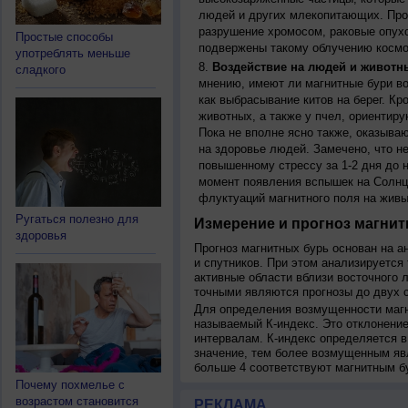
людей и других млекопитающих. Прон
разрушение хромосом, раковые опух
Простые способы
подвержены такому облучению космо
употреблять меньше
Воздействие на людей и животн
сладкого
мнению, имеют ли магнитные бури во
как выбрасывание китов на берег. К
животных, а также у пчел, ориентир
Пока не вполне ясно также, оказыва
на здоровье людей. Замечено, что 
повышенному стрессу за 1-2 дня до н
момент появления вспышек на Солнц
флуктуаций магнитного поля на живы
Ругаться полезно для
Измерение и прогноз магнит
здоровья
Прогноз магнитных бурь основан на а
и спутников. При этом анализируется
активные области вблизи восточного 
точными являются прогнозы до двух с
Для определения возмущенности магн
называемый К-индекс. Это отклонение
интервалам. К-индекс определяется в
значение, тем более возмущенным яв
больше 4 соответствуют магнитным б
Почему похмелье с
возрастом становится
РЕКЛАМА