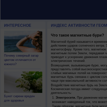
ИНТЕРЕСНОЕ
ИНДЕКС АКТИВНОСТИ ГЕОМ
Что такое магнитные бури?
Магнитной бурей называется времен
действием ударов солнечного ветра. 
магнитосферу. Кроме того, магнитное
магнитным полем Земли, передавая ча
Почему северный загар
приводит к ускорению движения плаз
цветом отличается от
электрических течений.
южного?
Возмущения, вызывающие бурю, могут
представлять собой высокоскоростной
слабых магниных полей на поверхнос
магнитных бурь связана с циклом сол
чаще при максиальной активности сол
Воздействие магнитных бурь на Земл
Космическая погода иммет следующи
деятельность:
Букет сирени вреден
Электросети.
При движении магнит
для здоровья
возникает наведенный ток, что может
Таким образом, магнитные бури могу