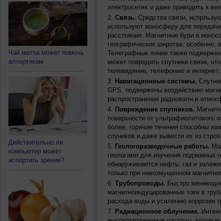
электросетях и даже приводить к ве
Связь.
Средства связи, испрльзую
используют ионосферу для передачи
расстояния. Магнитные бури в ионос
географических широтах, особенно, 
Чай матча может помочь
Телеграфные линии также подвержен
аллергикам
может повредить спутники связи, чт
телевидение, телефонию и интернет.
Навигационные системы.
Спутник
GPS, подвержены воздействию магни
распространения радиоволн в атмос
Повреждение спутников.
Магнитн
поверхности от ультрафиолетового и
более, горячие течения способны из
спуников и даже вывести их из строя
Действительно ли
Геологоразведочные работы.
Маг
компьютер может
геологами для изучения подземных г
испортить зрение?
обнаруживаются нефть, газ и залежи
только при невозмущенном магнитно
Трубопроводы.
Быстро меняющиес
магнитноиндуцированные токи в труб
расхода воды и усилению коррозии т
Радиационное облучение.
Интенс
высокозаряженные частицы, которые