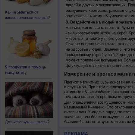
людей и других млекопитающих. Прон
разрушение хромосом, раковые опух
Как избавиться от
подвержены такому облучению космо
запаха чеснока изо рта?
Воздействие на людей и животн
мнению, имеют ли магнитные бури во
как выбрасывание китов на берег. К
животных, а также у пчел, ориентир
Пока не вполне ясно также, оказыва
на здоровье людей. Замечено, что 
повышенному стрессу за 1-2 дня до н
момент появления вспышек на Солнц
флуктуаций магнитного поля на живы
9 продуктов в помощь
иммунитету
Измерение и прогноз магнит
Прогноз магнитных бурь основан на а
и спутников. При этом анализируется
активные области вблизи восточного 
точными являются прогнозы до двух с
Для определения возмущенности магн
называемый К-индекс. Это отклонение
интервалам. К-индекс определяется в
значение, тем более возмущенным яв
больше 4 соответствуют магнитным б
Для чего нужны шторы?
РЕКЛАМА