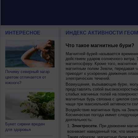
ИНТЕРЕСНОЕ
ИНДЕКС АКТИВНОСТИ ГЕОМ
Что такое магнитные бури?
Магнитной бурей называется времен
действием ударов солнечного ветра. 
магнитосферу. Кроме того, магнитное
магнитным полем Земли, передавая ча
Почему северный загар
приводит к ускорению движения плаз
цветом отличается от
электрических течений.
южного?
Возмущения, вызывающие бурю, могут
представлять собой высокоскоростной
слабых магниных полей на поверхнос
магнитных бурь связана с циклом сол
чаще при максиальной активности сол
Воздействие магнитных бурь на Земл
Космическая погода иммет следующи
деятельность:
Букет сирени вреден
Электросети.
При движении магнит
для здоровья
возникает наведенный ток, что может
Таким образом, магнитные бури могу