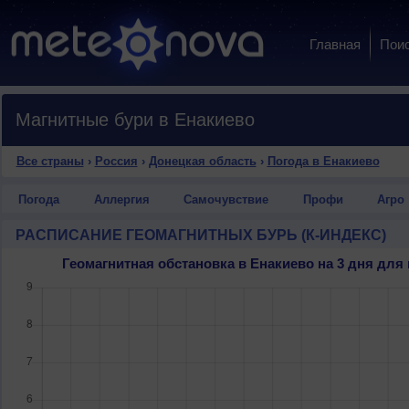
Главная
Пои
Магнитные бури в Енакиево
Все страны
›
Россия
›
Донецкая область
›
Погода в Енакиево
Погода
Аллергия
Самочувствие
Профи
Агро
РАСПИСАНИЕ ГЕОМАГНИТНЫХ БУРЬ (К-ИНДЕКС)
Геомагнитная обстановка в Енакиево на 3 дня дл