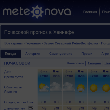
Главная
Пои
Почасовой прогноз в Хеннефе
Все страны
›
Германия
›
Земля Северный Рейн-Вестфалия
›
Пого
Погода
Аллергия
Самочувствие
Профи
Агро
ПОЧАСОВОЙ
Почасовой
Сегодня
Зав
6 чт
6 чт
6 чт
6 чт
6 чт
6 чт
Дата
13:00
14:00
15:00
16:00
17:00
18:0
Время суток
Облачность
Явления
Осадки, мм за 1 час
0.0
0.0
0.0
0.0
0.0
0.0
Давление, мм
749
749
749
749
749
749