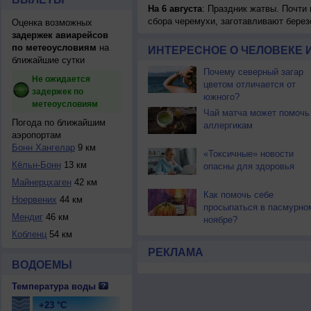
На 6 августа
: Праздник жатвы. Почти
сбора черемухи, заготавливают берез
Оценка возможных
задержек авиарейсов
по метеоусловиям
на
ИНТЕРЕСНОЕ О ЧЕЛОВЕКЕ 
ближайшие сутки
Почему северный загар
Не ожидается
цветом отличается от
задержек по
южного?
метеоусловиям
Чай матча может помочь
Погода по ближайшим
аллергикам
аэропортам
Бонн Хангелар
9 км
«Токсичные» новости
Кёльн-Бонн
13 км
опасны для здоровья
Майнерцхаген
42 км
Как помочь себе
Ноервених
44 км
просыпаться в пасмурно
Мендиг
46 км
ноябре?
Кобленц
54 км
РЕКЛАМА
ВОДОЕМЫ
Температура воды
+23 °C