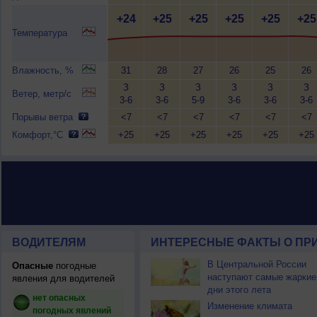
+24
+25
+25
+25
+25
+25
Температура
Влажность, %
31
28
27
26
25
26
З
З
З
З
З
З
Ветер, метр/с
3-6
3-6
5-9
3-6
3-6
3-6
Порывы ветра
<7
<7
<7
<7
<7
<7
Комфорт,°C
+25
+25
+25
+25
+25
+25
ВОДИТЕЛЯМ
ИНТЕРЕСНЫЕ ФАКТЫ О ПР
В Центральной России
Опасные
погодные
наступают самые жаркие
явления для водителей
дни этого лета
нет опасных
Изменение климата
погодных явлений