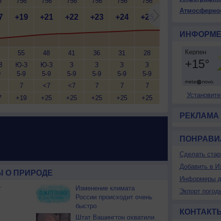
5
756
756
756
756
756
756
756
756
7
Атмосферно
7
+19
+21
+22
+23
+24
+25
+25
+25
+
ИНФОРМЕ
55
48
41
36
31
28
26
25
З
Ю-З
Ю-З
З
З
З
З
З
З
Ю
9
5-9
5-9
5-9
5-9
5-9
5-9
5-9
5-9
5
7
<7
<7
7
7
7
7
<7
Установите
7
+19
+25
+25
+25
+25
+25
+25
+25
+
РЕКЛАМА
ПОНРАВИ
Сделать стар
Добавить в И
 О ПРИРОДЕ
Информеры д
т
Изменение климата
Экпорт погод
России происходит очень
быстро
КОНТАКТ
Штат Вашингтон охватили