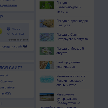
55
755
756
756
757
758
758
758
759
Погода в
е давление
Екатеринбурге 5
26
+26
+25
+23
+20
+18
+16
+14
+14
августа
Р
Погода в Краснодаре
5 августа
22
22
25
31
37
43
50
56
61
-З
З
З
С-З
С-З
С-З
З
З
З
Погода в Санкт-
-9
5-9
7-12
7-12
5-9
3-6
3-6
2-5
2-5
Петербурге 5 августа
<7
<7
7
8
10
9
<7
<7
<7
 погоду на сайт
26
+26
+25
+25
+25
+18
+16
+14
+14
Погода в Москве 5
августа
Зной продолжит
усиливаться
ЛСЯ САЙТ?
товой
Изменение климата
России происходит
збранное
очень быстро
ля сайтов
ы в RSS
Извержение
супервулкана
Йеллоустоун не
Ы
приведёт к уничтожению