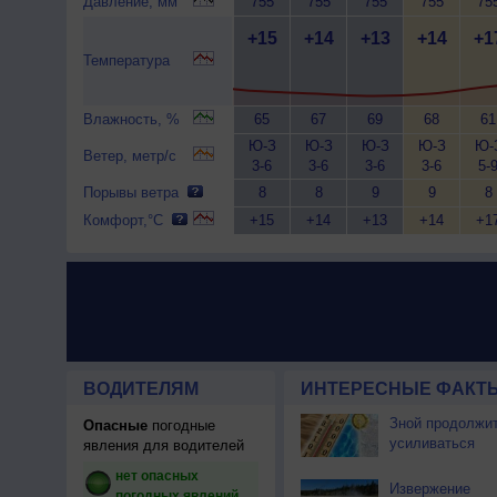
Давление, мм
755
755
755
755
75
+15
+14
+13
+14
+1
Температура
Влажность, %
65
67
69
68
61
Ю-З
Ю-З
Ю-З
Ю-З
Ю-
Ветер, метр/с
3-6
3-6
3-6
3-6
5-
Порывы ветра
8
8
9
9
8
Комфорт,°C
+15
+14
+13
+14
+1
ВОДИТЕЛЯМ
ИНТЕРЕСНЫЕ ФАКТЫ
Зной продолжи
Опасные
погодные
усиливаться
явления для водителей
нет опасных
Извержение
погодных явлений