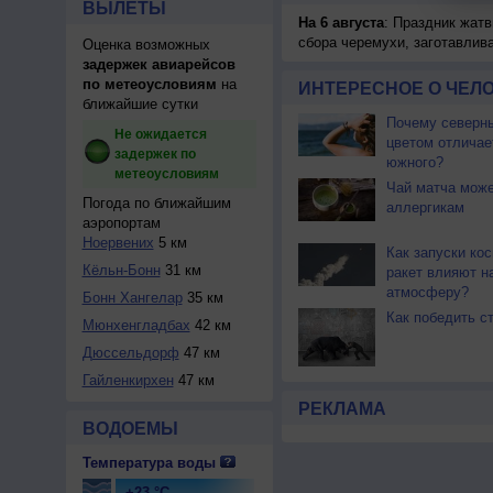
ВЫЛЕТЫ
На 6 августа
: Праздник жатв
сбора черемухи, заготавлив
Оценка возможных
задержек авиарейсов
по метеоусловиям
на
ИНТЕРЕСНОЕ О ЧЕЛО
ближайшие сутки
Почему северны
Не ожидается
цветом отличае
задержек по
южного?
метеоусловиям
Чай матча може
Погода по ближайшим
аллергикам
аэропортам
Ноервених
5 км
Как запуски ко
Кёльн-Бонн
31 км
ракет влияют н
атмосферу?
Бонн Хангелар
35 км
Как победить с
Мюнхенгладбах
42 км
Дюссельдорф
47 км
Гайленкирхен
47 км
РЕКЛАМА
ВОДОЕМЫ
Температура воды
+23 °C