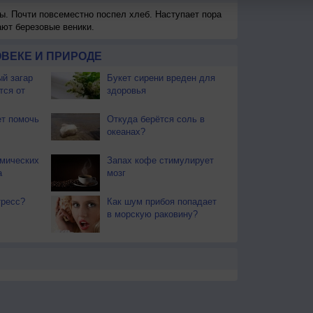
ы. Почти повсеместно поспел хлеб. Наступает пора
ают березовые веники.
ВЕКЕ И ПРИРОДЕ
й загар
Букет сирени вреден для
тся от
здоровья
т помочь
Откуда берётся соль в
океанах?
смических
Запах кофе стимулирует
а
мозг
тресс?
Как шум прибоя попадает
в морскую раковину?