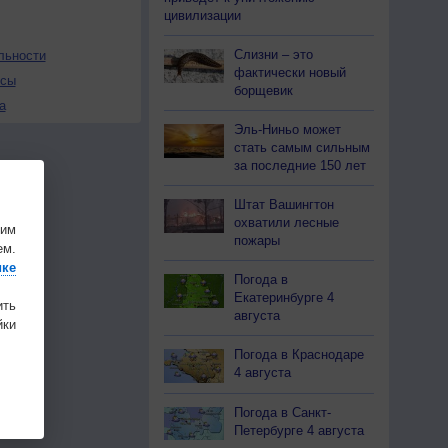
цивилизации
Слизни – это
льности
фактически новый
осы
борщевик
а
Эль-Ниньо может
стать самым сильным
за последние 150 лет
Штат Вашингтон
охватили лесные
шим
пожары
ем.
ике
Погода в
Екатеринбурге 4
ить
августа
ки
Погода в Краснодаре
4 августа
Погода в Санкт-
Петербурге 4 августа