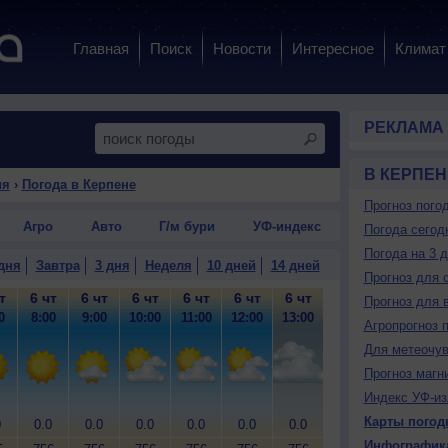
Главная
Поиск
Новости
Интересное
Климат
РЕКЛАМА
В КЕРПЕН
ия
›
Погода в Керпене
Прогноз пого
Агро
Авто
Г/м бури
УФ-индекс
Погода сегод
Погода на 3 
дня
Завтра
3 дня
Неделя
10 дней
14 дней
Прогноз для 
т
6 чт
6 чт
6 чт
6 чт
6 чт
6 чт
6 чт
6 чт
6
Прогноз для 
0
8:00
9:00
10:00
11:00
12:00
13:00
14:00
15:00
16
Агропрогноз 
Для метеочу
Прогноз магн
Индекс УФ-из
Карты погод
0
0.0
0.0
0.0
0.0
0.0
0.0
0.0
0.0
0
Инфографик