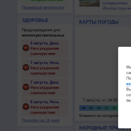
супервулкана
Подробный автопрогноз
Йеллоустоун не
к уничтожению
цивилизации
ЗДОРОВЬЕ
КАРТЫ ПОГОДЫ
Предупреждения для
метеочувствительных
6 августа, День
Риск ухудшения
самочувствия
7 августа, Ночь
Мы
Риск ухудшения
са
самочувствия
По
7 августа, День
ко
Риск ухудшения
Вы
самочувствия
с
бе
8 августа, Ночь
Риск ухудшения
самочувствия
Кликните на погодной карте
Подробно на 14 дней
НАРОДНЫЕ ПРИМЕТЫ