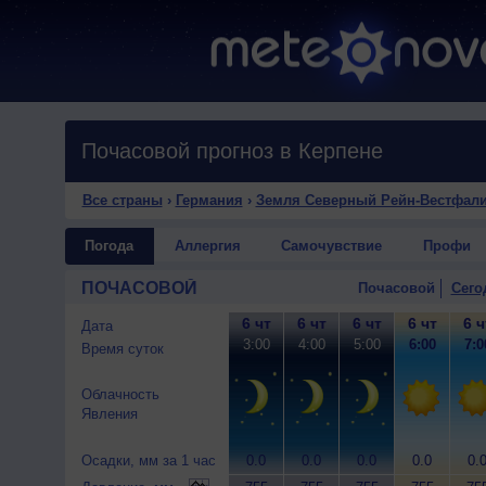
Почасовой прогноз в Керпене
Все страны
›
Германия
›
Земля Северный Рейн-Вестфал
Погода
Аллергия
Самочувствие
Профи
ПОЧАСОВОЙ
Почасовой
Сего
6 чт
6 чт
6 чт
6 чт
6 ч
Дата
3:00
4:00
5:00
6:00
7:0
Время суток
Облачность
Явления
Осадки, мм за 1 час
0.0
0.0
0.0
0.0
0.