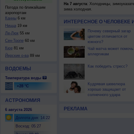
На 7 августа
: Холодницы, зимоуказат
Погода по ближайшим
зима холодная.
аэропортам
Канны
6 км
ИНТЕРЕСНОЕ О ЧЕЛОВЕКЕ 
Ницца
19 км
Почему северный загар
Ле-Люк
55 км
цветом отличается от
Сен-Тропе
60 км
южного?
Кюе
81 км
Чай матча может помочь
аллергикам
Йерские о-ва
89 км
Как победить стресс?
ВОДОЕМЫ
Температура воды
Кудрявая шевелюра
+28 °C
хорошо защищает от
солнечного удара
АСТРОНОМИЯ
РЕКЛАМА
6 августа 2026
Долгота дня: 14:22
Восход: 05:27