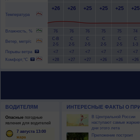
+26
+26
+25
+25
+25
+25
Температура
Влажность, %
76
76
76
75
75
74
С-В
С
С
С
С
С
Ветер, метр/с
2-5
2-5
2-5
2-5
2-5
1-3
Порывы ветра
<7
<7
<7
<7
<7
<7
Комфорт,°C
+28
+27
+27
+26
+26
+26
ВОДИТЕЛЯМ
ИНТЕРЕСНЫЕ ФАКТЫ О ПР
В Центральной России
Опасные
погодные
наступают самые жаркие
явления для водителей
дни этого лета
7 августа 13:00
Приложение построит
жара