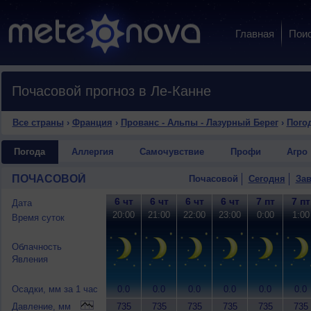
Главная
Пои
Почасовой прогноз в Ле-Канне
Все страны
›
Франция
›
Прованс - Альпы - Лазурный Берег
›
Погод
Погода
Аллергия
Самочувствие
Профи
Агро
ПОЧАСОВОЙ
Почасовой
Сегодня
Зав
6 чт
6 чт
6 чт
6 чт
7 пт
7 пт
Дата
20:00
21:00
22:00
23:00
0:00
1:00
Время суток
Облачность
Явления
Осадки, мм за 1 час
0.0
0.0
0.0
0.0
0.0
0.0
Давление, мм
735
735
735
735
735
735