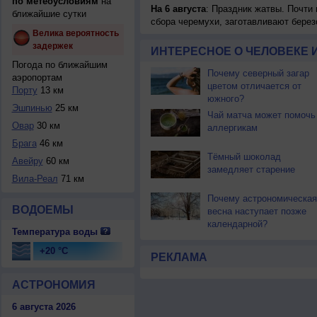
по метеоусловиям
на
На 6 августа
: Праздник жатвы. Почти
ближайшие сутки
сбора черемухи, заготавливают берез
Велика вероятность
задержек
ИНТЕРЕСНОЕ О ЧЕЛОВЕКЕ 
Погода по ближайшим
Почему северный загар
аэропортам
цветом отличается от
Порту
13 км
южного?
Эшпинью
25 км
Чай матча может помочь
Овар
30 км
аллергикам
Брага
46 км
Тёмный шоколад
Авейру
60 км
замедляет старение
Вила-Реал
71 км
Почему астрономическая
ВОДОЕМЫ
весна наступает позже
календарной?
Температура воды
+20 °C
РЕКЛАМА
АСТРОНОМИЯ
6 августа 2026