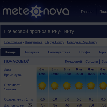
Главная
Пои
Почасовой прогноз в Риу-Тинту
Все страны
›
Португалия
›
Округ Порту
›
Погода в Риу-Тинту
Погода
Аллергия
Самочувствие
Профи
Агро
ПОЧАСОВОЙ
Почасовой
Сегодня
Зав
6 чт
6 чт
6 чт
6 чт
6 чт
6 чт
Дата
12:00
13:00
14:00
15:00
16:00
17:0
Время суток
Облачность
Явления
Осадки, мм за 1 час
0.0
0.0
0.0
0.0
0.0
0.0
Давление, мм
757
757
756
756
756
756