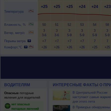
+25
+25
+25
+24
+24
+23
Температура
Влажность, %
50
51
52
53
54
58
З
З
З
З
З
З
Ветер, метр/с
3-6
3-6
5-9
5-9
5-9
5-9
Порывы ветра
<7
<7
<7
<7
7
7
Комфорт,°C
+26
+26
+26
+26
+25
+25
ВОДИТЕЛЯМ
ИНТЕРЕСНЫЕ ФАКТЫ О ПР
В Центральной России
Опасные
погодные
наступают самые жаркие
явления для водителей
дни этого лета
нет опасных
В Приморье обнаружены
погодных явлений