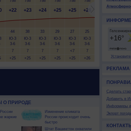
8
758
758
758
758
758
758
758
758
7
Атмосферно
0
+22
+23
+24
+25
+25
+26
+26
+25
+
ИНФОРМЕ
44
38
33
29
27
25
23
24
З
Ю-З
Ю-З
Ю-З
Ю-З
Ю-З
Ю-З
З
З
6
3-6
3-6
3-6
3-6
3-6
3-6
5-9
5-9
5
7
7
7
7
<7
7
7
7
Установите
5
+25
+25
+25
+25
+25
+26
+26
+25
+
РЕКЛАМА
ПОНРАВИ
Сделать стар
Добавить в И
 О ПРИРОДЕ
Информеры д
 России
Изменение климата
Экпорт погод
ые жаркие
России происходит очень
быстро
КОНТАКТ
Штат Вашингтон охватили