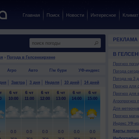
Главная
Поиск
Новости
Интересное
Климат
РЕКЛАМА
В ГЕЛСЕ
ия
›
Погода в Гелсенкирхене
Прогноз пого
Агро
Авто
Г/м бури
УФ-индекс
Погода сегод
Погода на 3 
дня
Завтра
3 дня
Неделя
10 дней
14 дней
Прогноз для 
т
6 чт
6 чт
6 чт
6 чт
6 чт
6 чт
6 чт
6 чт
6
Прогноз для 
0
10:00
11:00
12:00
13:00
14:00
15:00
16:00
17:00
18
Агропрогноз 
Для метеочу
Прогноз магн
Индекс УФ-из
Карты погод
0
0.0
0.0
0.0
0.0
0.0
0.0
0.0
0.0
0
Инфографик