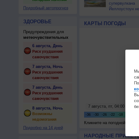
супервулкана
Подробный автопрогноз
Йеллоустоун не
к уничтожению
цивилизации
ЗДОРОВЬЕ
КАРТЫ ПОГОДЫ
Предупреждения для
метеочувствительных
6 августа, День
Риск ухудшения
самочувствия
7 августа, Ночь
Мы
Риск ухудшения
са
самочувствия
По
7 августа, День
ко
Риск ухудшения
Вы
самочувствия
с
бе
8 августа, Ночь
Возможны
недомогания
Кликните на погодной карте
Подробно на 14 дней
НАРОДНЫЕ ПРИМЕТЫ