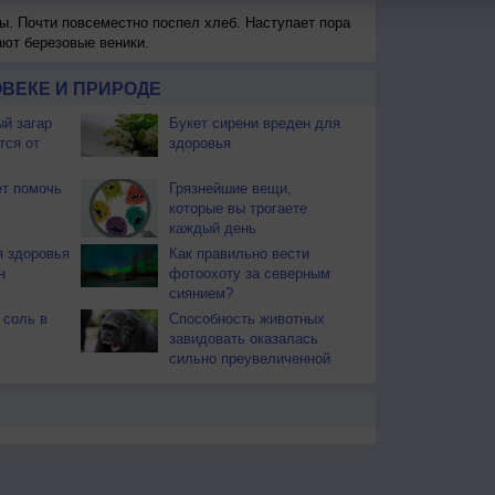
ы. Почти повсеместно поспел хлеб. Наступает пора
ают березовые веники.
ВЕКЕ И ПРИРОДЕ
й загар
Букет сирени вреден для
тся от
здоровья
т помочь
Грязнейшие вещи,
которые вы трогаете
каждый день
 здоровья
Как правильно вести
н
фотоохоту за северным
сиянием?
 соль в
Способность животных
завидовать оказалась
сильно преувеличенной