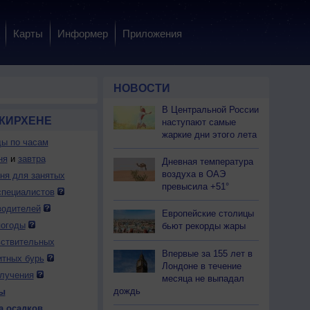
Карты
Информер
Приложения
НОВОСТИ
В Центральной России
НКИРХЕНЕ
наступают самые
жаркие дни этого лета
ды по часам
ня
и
завтра
Дневная температура
воздуха в ОАЭ
дня для занятых
превысила +51°
специалистов
 чт
6 чт
6 чт
6 чт
6 чт
6 чт
7 пт
7 пт
7 пт
водителей
Европейские столицы
:00
19:00
20:00
21:00
22:00
23:00
0:00
1:00
2:00
погоды
бьют рекорды жары
вствительных
Впервые за 155 лет в
итных бурь
Лондоне в течение
лучения
месяца не выпадал
дождь
ы
.0
0.0
0.0
0.0
0.0
0.0
0.0
0.0
0.0
а осадков