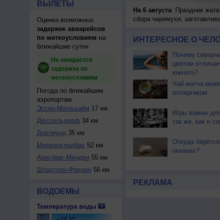
ВЫЛЕТЫ
На 6 августа
: Праздник жатв
сбора черемухи, заготавлив
Оценка возможных
задержек авиарейсов
по метеоусловиям
на
ИНТЕРЕСНОЕ О ЧЕЛО
ближайшие сутки
Почему северны
Не ожидается
цветом отличае
задержек по
южного?
метеоусловиям
Чай матча може
Погода по ближайшим
аллергикам
аэропортам
Эссен-Мюльхайм
17 км
Игры важны для
Дюссельдорф
34 км
так же, как и со
Дортмунд
35 км
Откуда берётся
Мюнхенгладбах
52 км
океанах?
Арнсберг-Менден
55 км
Штадтлон-Фреден
56 км
РЕКЛАМА
ВОДОЕМЫ
Температура воды
+23 °C