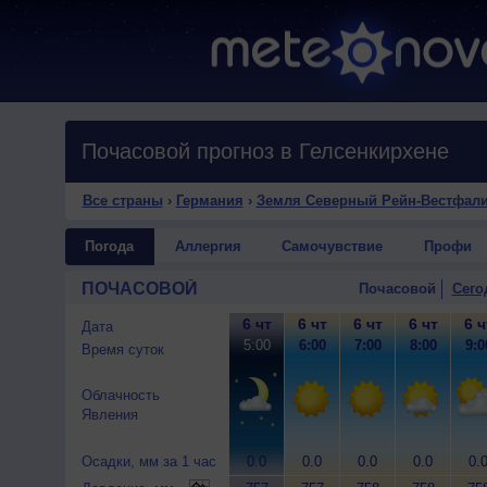
Почасовой прогноз в Гелсенкирхене
Все страны
›
Германия
›
Земля Северный Рейн-Вестфал
Погода
Аллергия
Самочувствие
Профи
ПОЧАСОВОЙ
Почасовой
Сего
6 чт
6 чт
6 чт
6 чт
6 ч
Дата
5:00
6:00
7:00
8:00
9:0
Время суток
Облачность
Явления
Осадки, мм за 1 час
0.0
0.0
0.0
0.0
0.