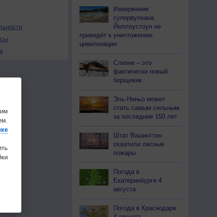
Извержение
супервулкана
Йеллоустоун не
льности
приведёт к уничтожению
осы
цивилизации
а
Слизни – это
фактически новый
борщевик
Эль-Ниньо может
стать самым сильным
шим
за последние 150 лет
ем.
ике
Штат Вашингтон
охватили лесные
ить
пожары
ки
Погода в
Екатеринбурге 4
августа
Погода в Краснодаре
4 августа