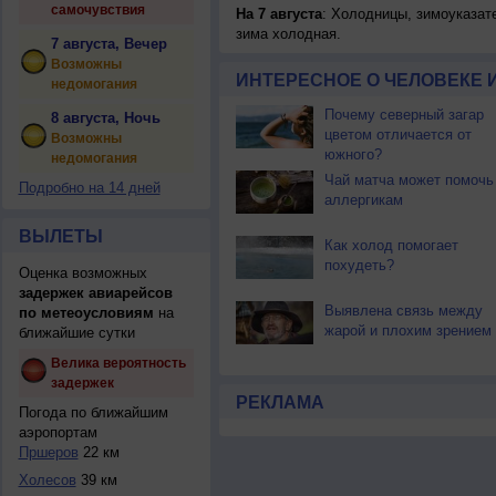
самочувствия
На 7 августа
: Холодницы, зимоуказат
зима холодная.
7 августа, Вечер
Возможны
ИНТЕРЕСНОЕ О ЧЕЛОВЕКЕ 
недомогания
Почему северный загар
8 августа, Ночь
цветом отличается от
Возможны
южного?
недомогания
Чай матча может помочь
Подробно на 14 дней
аллергикам
ВЫЛЕТЫ
Как холод помогает
похудеть?
Оценка возможных
задержек авиарейсов
Выявлена связь между
по метеоусловиям
на
жарой и плохим зрением
ближайшие сутки
Велика вероятность
задержек
РЕКЛАМА
Погода по ближайшим
аэропортам
Пршеров
22 км
Холесов
39 км