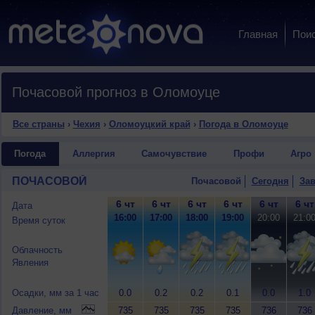
Главная
Пои
Почасовой прогноз в Оломоуце
Все страны
›
Чехия
›
Оломоуцкий край
›
Погода в Оломоуце
Погода
Аллергия
Самочувствие
Профи
Агро
ПОЧАСОВОЙ
Почасовой
Сегодня
Зав
6 чт
6 чт
6 чт
6 чт
6 чт
6 чт
Дата
16:00
17:00
18:00
19:00
20:00
21:0
Время суток
Облачность
Явления
Осадки, мм за 1 час
0.0
0.2
0.2
0.1
0.0
1.0
Давление, мм
735
735
735
735
736
736