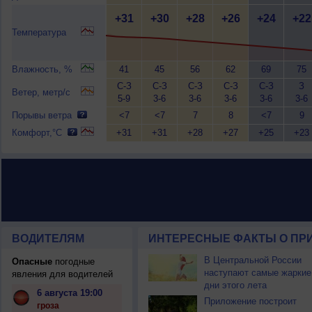
+31
+30
+28
+26
+24
+22
Температура
Влажность, %
41
45
56
62
69
75
С-З
С-З
С-З
С-З
С-З
З
Ветер, метр/с
5-9
3-6
3-6
3-6
3-6
3-6
Порывы ветра
<7
<7
7
8
<7
9
Комфорт,°C
+31
+31
+28
+27
+25
+23
ВОДИТЕЛЯМ
ИНТЕРЕСНЫЕ ФАКТЫ О ПР
В Центральной России
Опасные
погодные
наступают самые жаркие
явления для водителей
дни этого лета
6 августа 19:00
Приложение построит
гроза