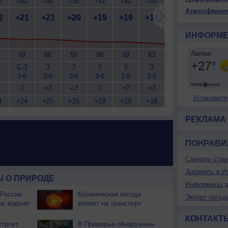
2
752
752
752
752
752
753
753
753
7
Атмосферно
2
+21
+21
+20
+19
+19
+18
+17
+17
+
ИНФОРМЕ
59
56
55
58
59
63
65
65
С-З
З
З
З
З
З
З
З
6
3-6
3-6
3-6
3-6
2-5
2-5
3-6
3-6
3
7
<7
<7
7
<7
<7
<7
<7
Установите
4
+24
+25
+25
+19
+19
+18
+17
+17
+
РЕКЛАМА
ПОНРАВИ
Сделать стар
Добавить в И
 О ПРИРОДЕ
Информеры д
 России
Космическая погода
Экпорт погод
ые жаркие
влияет на транспорт
КОНТАКТ
строит
В Приморье обнаружены