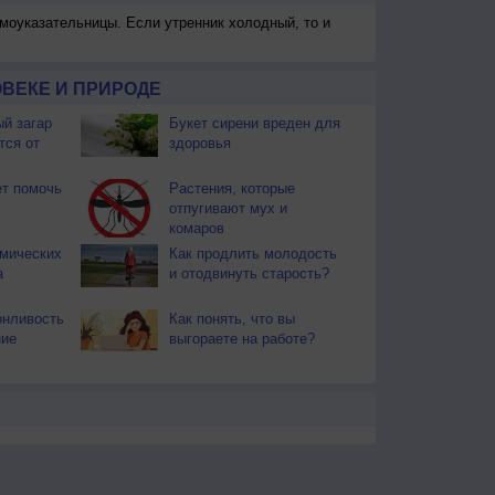
моуказательницы. Если утренник холодный, то и
ВЕКЕ И ПРИРОДЕ
й загар
Букет сирени вреден для
тся от
здоровья
т помочь
Растения, которые
отпугивают мух и
комаров
смических
Как продлить молодость
а
и отодвинуть старость?
онливость
Как понять, что вы
ние
выгораете на работе?