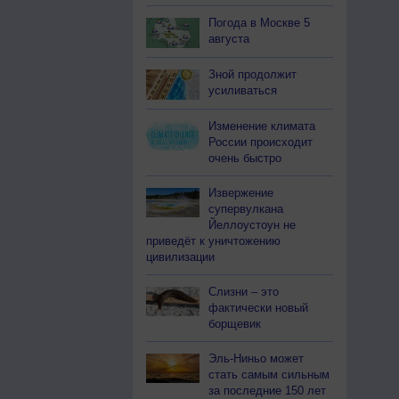
Погода в Москве 5
августа
Зной продолжит
усиливаться
Изменение климата
России происходит
очень быстро
Извержение
супервулкана
Йеллоустоун не
приведёт к уничтожению
цивилизации
Слизни – это
фактически новый
борщевик
Эль-Ниньо может
стать самым сильным
за последние 150 лет