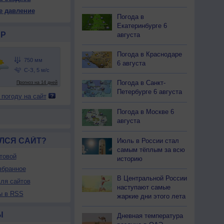
54
754
754
754
754
754
754
754
753
е давление
Погода в
18
+19
+20
+21
+23
+24
+24
+25
+25
Екатеринбурге 6
Р
августа
62
55
50
46
43
40
37
35
33
Погода в Краснодаре
6 августа
З
С-З
С-З
С-З
С-З
З
З
З
З
-6
3-6
3-6
3-6
3-6
3-6
3-6
3-6
3-6
Погода в Санкт-
<7
<7
<7
<7
<7
<7
<7
<7
<7
Петербурге 6 августа
 погоду на сайт
18
+19
+25
+25
+25
+25
+25
+26
+26
Погода в Москве 6
августа
ЛСЯ САЙТ?
Июль в России стал
самым тёплым за всю
товой
историю
збранное
В Центральной России
ля сайтов
наступают самые
ы в RSS
жаркие дни этого лета
Ы
Дневная температура