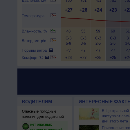
Давление, мм
750
751
751
751
75
+27
+26
+24
+23
+2
Температура
Влажность, %
48
53
59
60
61
С-З
С-З
С-З
С-З
З
Ветер, метр/с
5-9
3-6
2-5
2-5
3-
Порывы ветра
<7
<7
<7
<7
<7
Комфорт,°C
+28
+27
+25
+25
+2
ВОДИТЕЛЯМ
ИНТЕРЕСНЫЕ ФАКТЫ
В Центральной
Опасные
погодные
наступают сам
явления для водителей
дни этого лета
нет опасных
Приложение по
погодных явлений