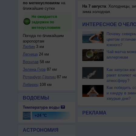
по метеоусловиям
на
На 7 августа
: Холодницы, зи
ближайшие сутки
зима холодная.
Не ожидается
задержек по
ИНТЕРЕСНОЕ О ЧЕЛО
метеоусловиям
Почему северны
Погода по ближайшим
цветом отличае
аэропортам
южного?
Любин
3 км
Чай матча може
Легница
24 км
аллергикам
Вроцлав
58 км
Зелена Гура
87 км
Как запуски ко
ракет влияют н
Ротенбург-Гёрлиц
87 км
атмосферу?
Либерец
108 км
Как победить с
и хандру в зим
ВОДОЕМЫ
хмурые дни?
Температура воды
РЕКЛАМА
+24 °C
АСТРОНОМИЯ