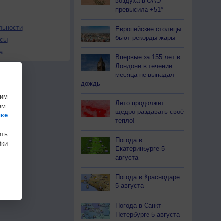
воздуха в ОАЭ
превысила +51°
льности
Европейские столицы
бьют рекорды жары
осы
а
Впервые за 155 лет в
Лондоне в течение
месяца не выпадал
дождь
шим
Лето продолжит
ем.
щедро раздавать своё
ике
тепло!
ить
Погода в
ки
Екатеринбурге 5
августа
Погода в Краснодаре
5 августа
Погода в Санкт-
Петербурге 5 августа