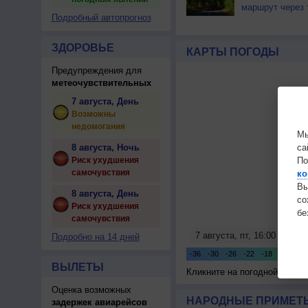
маршрут через 
Подробный автопрогноз
ЗДОРОВЬЕ
КАРТЫ ПОГОДЫ
Предупреждения для
метеочувствительных
7 августа, День
Возможны
недомогания
Мы
8 августа, Ночь
са
Риск ухудшения
По
самочувствия
ко
Вы
8 августа, День
с
Риск ухудшения
бе
самочувствия
Подробно на 14 дней
ВЫЛЕТЫ
Кликните на погодной карте
Оценка возможных
НАРОДНЫЕ ПРИМЕТЫ
задержек авиарейсов