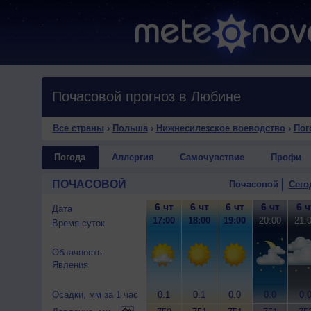
Почасовой прогноз в Любине
Все страны
›
Польша
›
Нижнесилезское воеводство
›
Пог
Погода
Аллергия
Самочувствие
Профи
ПОЧАСОВОЙ
Почасовой
Сего
6 чт
6 чт
6 чт
6 чт
6 ч
Дата
17:00
18:00
19:00
20:00
21:
Время суток
Облачность
Явления
Осадки, мм за 1 час
0.1
0.1
0.0
0.0
0.