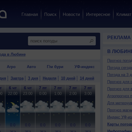
Главная
Поиск
Новости
Интересное
Климат
РЕКЛАМА
В ЛЮБИН
ода в Любине
Прогноз пого
Агро
Авто
Г/м бури
УФ-индекс
Погода сегод
Погода на 3 
дня
Завтра
3 дня
Неделя
10 дней
14 дней
Прогноз для 
т
6 чт
6 чт
7 пт
7 пт
7 пт
7 пт
7 пт
7 пт
7
Прогноз для 
00
22:00
23:00
0:00
1:00
2:00
3:00
4:00
5:00
6
Агропрогноз 
Для метеочу
Прогноз магн
Индекс УФ-из
Карты погод
0
0.0
0.0
0.0
0.0
0.0
0.0
0.0
0.0
0
Инфографик