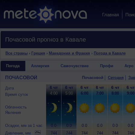
Главная
Пои
Почасовой прогноз в Кавале
Все страны
›
Греция
›
Македония и Фракия
›
Погода в Кавале
Погода
Аллергия
Самочувствие
Профи
Агро
ПОЧАСОВОЙ
Почасовой
Сегодня
Зав
6 чт
6 чт
6 чт
6 чт
6 чт
6 чт
Дата
4:00
5:00
6:00
7:00
8:00
9:00
Время суток
Облачность
Явления
Осадки, мм за 1 час
0.0
0.0
0.0
0.0
0.0
0.0
Давление, мм
744
744
744
744
744
744