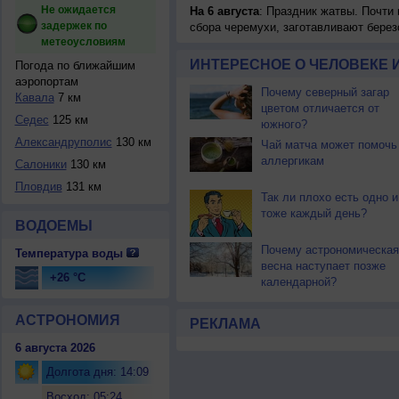
Не ожидается
На 6 августа
: Праздник жатвы. Почти
задержек по
сбора черемухи, заготавливают берез
метеоусловиям
ИНТЕРЕСНОЕ О ЧЕЛОВЕКЕ 
Погода по ближайшим
аэропортам
Почему северный загар
Кавала
7 км
цветом отличается от
Седес
125 км
южного?
Александруполис
130 км
Чай матча может помочь
аллергикам
Салоники
130 км
Пловдив
131 км
Так ли плохо есть одно и
тоже каждый день?
ВОДОЕМЫ
Почему астрономическая
Температура воды
весна наступает позже
+26 °C
календарной?
АСТРОНОМИЯ
РЕКЛАМА
6 августа 2026
Долгота дня: 14:09
Восход: 05:24