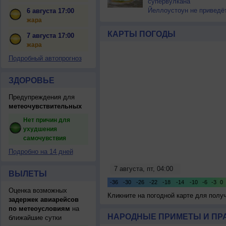
супервулкана
Йеллоустоун не приведё
6 августа 17:00
к уничтожению
жара
цивилизации
КАРТЫ ПОГОДЫ
7 августа 17:00
жара
Подробный автопрогноз
ЗДОРОВЬЕ
Предупреждения для
метеочувствительных
Нет причин для
ухудшения
самочувствия
Подробно на 14 дней
ВЫЛЕТЫ
Оценка возможных
Кликните на погодной карте для пол
задержек авиарейсов
по метеоусловиям
на
НАРОДНЫЕ ПРИМЕТЫ И ПР
ближайшие сутки