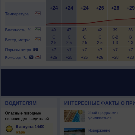
+24
+24
+24
+26
+28
+29
Температура
Влажность, %
49
47
46
42
39
36
С
С
С
С
С-В
В
Ветер, метр/с
2-5
2-5
2-5
2-5
1-3
1-3
Порывы ветра
<7
<7
<7
<7
<7
<7
Комфорт,°C
+26
+25
+26
+26
+28
+28
ВОДИТЕЛЯМ
ИНТЕРЕСНЫЕ ФАКТЫ О ПР
Зной продолжит
Опасные
погодные
усиливаться
явления для водителей
6 августа 14:00
Извержение
жара