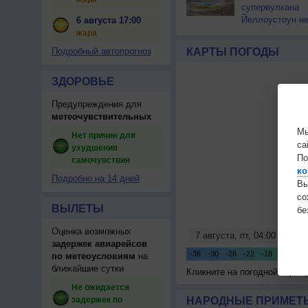
супервулкана
Йеллоустоун не
6 августа 17:00
к уничтожению
жара
цивилизации
Подробный автопрогноз
КАРТЫ ПОГОДЫ
ЗДОРОВЬЕ
Предупреждения для
метеочувствительных
Мы
Нет причин для
са
ухудшения
По
самочувствия
ко
Подробно на 14 дней
Вы
с
ВЫЛЕТЫ
бе
Оценка возможных
задержек авиарейсов
по метеоусловиям
на
ближайшие сутки
Кликните на погодной карте
Не ожидается
задержек по
НАРОДНЫЕ ПРИМЕТЫ