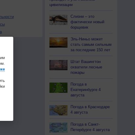
цивилизации
Слизни – это
льности
фактически новый
осы
борщевик
а
Эль-Ниньо может
стать самым сильным
за последние 150 лет
шим
Штат Вашингтон
ем.
охватили лесные
ике
пожары
ить
Погода в
ки
Екатеринбурге 4
августа
Погода в Краснодаре
4 августа
Погода в Санкт-
Петербурге 4 августа