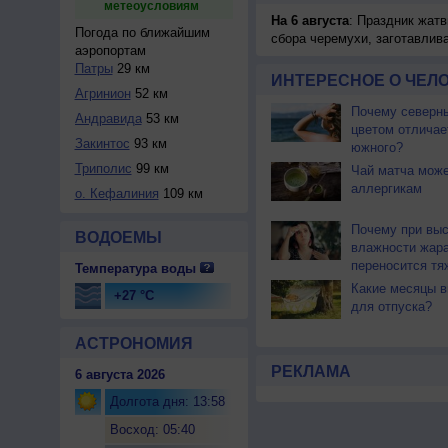
метеоусловиям
На 6 августа
: Праздник жатв
Погода по ближайшим
сбора черемухи, заготавлив
аэропортам
Патры
29 км
ИНТЕРЕСНОЕ О ЧЕЛО
Агринион
52 км
Почему северны
Андравида
53 км
цветом отличае
Закинтос
93 км
южного?
Триполис
99 км
Чай матча може
аллергикам
о. Кефалиния
109 км
Почему при выс
ВОДОЕМЫ
влажности жар
переносится тя
Температура воды
Какие месяцы в
+27 °C
для отпуска?
АСТРОНОМИЯ
РЕКЛАМА
6 августа 2026
Долгота дня: 13:58
Восход: 05:40