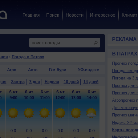
Главная
Поиск
Новости
Интересное
Климат
РЕКЛАМА
В ПАТРАХ
ония
›
Погода в Патрах
Прогноз пого
Агро
Авто
Г/м бури
УФ-индекс
Погода сегод
Погода на 3 
дня
Завтра
3 дня
Неделя
10 дней
14 дней
Прогноз для 
т
6 чт
6 чт
6 чт
6 чт
6 чт
6 чт
6 чт
6 чт
6
Прогноз для 
0
9:00
10:00
11:00
12:00
13:00
14:00
15:00
16:00
17
Агропрогноз 
Для метеочу
Прогноз магн
Индекс УФ-из
Карты погод
0
0.0
0.0
0.0
0.0
0.0
0.0
0.0
0.0
0
Инфографик