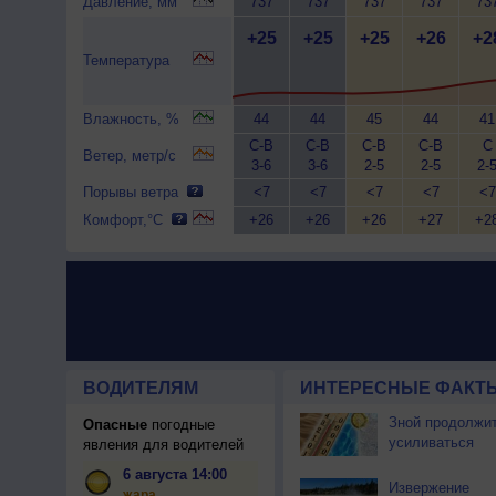
Давление, мм
737
737
737
737
73
+25
+25
+25
+26
+2
Температура
Влажность, %
44
44
45
44
41
С-В
С-В
С-В
С-В
С
Ветер, метр/с
3-6
3-6
2-5
2-5
2-
Порывы ветра
<7
<7
<7
<7
<7
Комфорт,°C
+26
+26
+26
+27
+2
ВОДИТЕЛЯМ
ИНТЕРЕСНЫЕ ФАКТЫ
Зной продолжи
Опасные
погодные
усиливаться
явления для водителей
6 августа 14:00
Извержение
жара