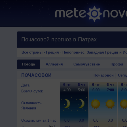
Почасовой прогноз в Патрах
Все страны
›
Греция
›
Пелопоннес, Западная Греция и И
Погода
Аллергия
Самочувствие
Профи
ПОЧАСОВОЙ
Почасовой
Сего
6 чт
6 чт
6 чт
6 чт
6 ч
Дата
4:00
5:00
6:00
7:00
8:0
Время суток
Облачность
Явления
Осадки, мм за 1 час
0.0
0.0
0.0
0.0
0.