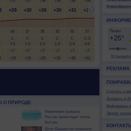
7
737
737
736
736
736
736
736
736
7
Атмосферно
8
+29
+30
+30
+30
+31
+31
+31
+31
+
ИНФОРМЕ
40
37
35
35
35
37
39
40
С
С
С
С
С
С-З
З
С-З
С
5
2-5
1-3
1-3
1-3
2-5
3-6
3-6
3-6
2
<7
<7
<7
<7
<7
<7
<7
<7
Установите
8
+29
+29
+29
+30
+30
+31
+31
+31
+
РЕКЛАМА
ПОНРАВИ
Сделать стар
Добавить в И
 О ПРИРОДЕ
Информеры д
т
Изменение климата
Экпорт погод
России происходит очень
быстро
КОНТАКТ
Штат Вашингтон охватили