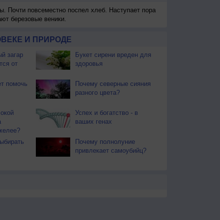
ы. Почти повсеместно поспел хлеб. Наступает пора
ают березовые веники.
ВЕКЕ И ПРИРОДЕ
й загар
Букет сирени вреден для
тся от
здоровья
т помочь
Почему северные сияния
разного цвета?
окой
Успех и богатство - в
а
ваших генах
желее?
ыбирать
Почему полнолуние
привлекает самоубийц?