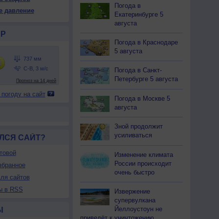
36
736
736
736
736
736
736
736
736
Погода в
е давление
Екатеринбурге 5
31
+30
+29
+28
+27
+26
+26
+26
+26
августа
Р
Погода в Краснодаре
5 августа
40
42
45
49
51
53
50
49
50
-З
С
С-В
В
Ю-В
В
В
В
Ю-В
Погода в Санкт-
-5
1-3
1-3
1-3
1-3
1-3
1-3
1-3
1-3
Петербурге 5 августа
<7
<7
<7
<7
<7
<7
<7
<7
<7
 погоду на сайт
31
+30
+29
+28
+27
+27
+27
+27
+26
Погода в Москве 5
августа
Зной продолжит
усиливаться
ЛСЯ САЙТ?
товой
Изменение климата
России происходит
збранное
очень быстро
ля сайтов
ы в RSS
Извержение
супервулкана
Йеллоустоун не
Ы
приведёт к уничтожению