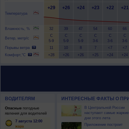
+29
+26
+24
+23
+22
+21
Температура
Влажность, %
32
39
47
54
60
66
С
С
С
С
С
С
Ветер, метр/с
5-9
5-9
5-9
3-6
3-6
3-6
Порывы ветра
11
10
8
7
<7
<7
Комфорт,°C
+28
+26
+26
+25
+24
+24
ВОДИТЕЛЯМ
ИНТЕРЕСНЫЕ ФАКТЫ О ПР
В Центральной России
Опасные
погодные
наступают самые жаркие
явления для водителей
дни этого лета
7 августа 12:00
Приложение построит
жара