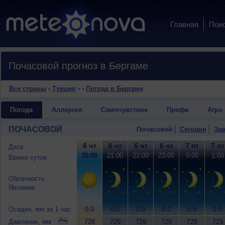
Главная
Пои
Почасовой прогноз в Бергаме
Все страны
›
Турция
›
›
Погода в Бергаме
Погода
Аллергия
Самочувствие
Профи
Агро
ПОЧАСОВОЙ
Почасовой
Сегодня
Зав
6 чт
6 чт
6 чт
6 чт
7 пт
7 пт
Дата
20:00
21:00
22:00
23:00
0:00
1:00
Время суток
Облачность
Явления
Осадки, мм за 1 час
0.0
0.0
0.0
0.0
0.0
0.0
Давление, мм
728
729
729
729
729
729