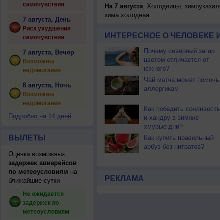
самочувствия
На 7 августа
: Холодницы, зимоуказат
зима холодная.
7 августа, День
Риск ухудшения
ИНТЕРЕСНОЕ О ЧЕЛОВЕКЕ 
самочувствия
Почему северный загар
7 августа, Вечер
цветом отличается от
Возможны
южного?
недомогания
Чай матча может помочь
8 августа, Ночь
аллергикам
Возможны
недомогания
Как победить сонливость
Подробно на 14 дней
и хандру в зимние
хмурые дни?
ВЫЛЕТЫ
Как купить правильный
арбуз без нитратов?
Оценка возможных
задержек авиарейсов
по метеоусловиям
на
РЕКЛАМА
ближайшие сутки
Не ожидается
задержек по
метеоусловиям