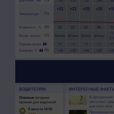
Давление, мм
710
710
710
709
70
+21
+21
+20
+20
+1
Температура
Влажность, %
60
61
65
69
72
З
Ветер, метр/с
Штиль
Штиль
Штиль
Штиль
1-
Порывы ветра
<7
<7
<7
<7
<7
Комфорт,°C
+24
+24
+24
+20
+1
ВОДИТЕЛЯМ
ИНТЕРЕСНЫЕ ФАКТЫ
В Центральной
Опасные
погодные
наступают сам
явления для водителей
дни этого лета
8 августа 14:00
Приложение по
жара