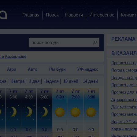
Главная
Поиск
Новости
Интересное
Климат
РЕКЛАМА
В КАЗАН
 в Казанлыке
Прогноз пого
Агро
Авто
Г/м бури
УФ-индекс
Погода сегод
Погода на 3 
дня
Завтра
3 дня
Неделя
10 дней
14 дней
Прогноз для 
т
7 пт
7 пт
7 пт
7 пт
7 пт
7 пт
7 пт
7 пт
7
Прогноз для 
0
3:00
4:00
5:00
6:00
7:00
8:00
9:00
10:00
11
Агропрогноз 
Для метеочу
Прогноз магн
Индекс УФ-из
Карты погод
0
0.0
0.0
0.0
0.0
0.0
0.0
0.0
0.0
0
Инфографик