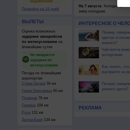
недомогания
На 7 августа
: Холодницы, зи
Подробно на 14 дней
зима холодная.
ВЫЛЕТЫ
ИНТЕРЕСНОЕ О ЧЕЛО
Оценка возможных
Почему северны
задержек авиарейсов
цветом отличае
по метеоусловиям
на
южного?
ближайшие сутки
Чай матча може
аллергикам
Не ожидается
задержек по
метеоусловиям
Как понять, что
выгораете на р
Погода по ближайшим
аэропортам
Стара-Загора
34 км
Почему северн
разного цвета?
Горна Ореховица
65 км
Пловдив
76 км
Гривица
104 км
РЕКЛАМА
Русе
131 км
Долна-Баня
134 км