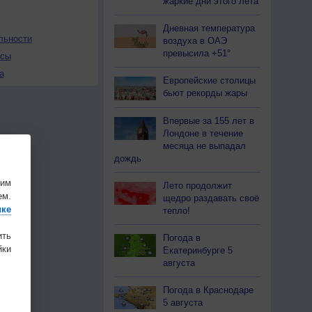
жаркие дни этого лета
Дневная температура
льности
воздуха в ОАЭ
превысила +51°
осы
а
Европейские столицы
бьют рекорды жары
Впервые за 155 лет в
Лондоне в течение
месяца не выпадал
дождь
шим
Лето продолжит
ем.
щедро раздавать своё
ике
тепло!
ить
Погода в
ки
Екатеринбурге 5
августа
Погода в Краснодаре
5 августа