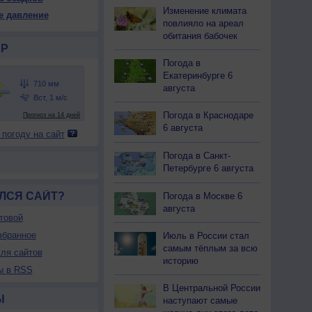
09
708
707
707
707
706
706
706
706
Изменение климата
е давление
31
+32
+32
+32
+31
+31
+29
+29
+27
повлияло на ареал
обитания бабочек
Р
Погода в
25
23
21
21
22
23
27
28
31
Екатеринбурге 6
августа
-В
С-В
С
С
С
С
С
С-З
С
-5
2-5
3-6
3-6
2-5
3-6
3-6
2-5
2-5
Погода в Краснодаре
<7
<7
<7
<7
<7
<7
<7
<7
<7
6 августа
 погоду на сайт
29
+30
+31
+30
+30
+30
+28
+28
+26
Погода в Санкт-
Петербурге 6 августа
ЛСЯ САЙТ?
Погода в Москве 6
августа
товой
збранное
Июль в России стал
самым тёплым за всю
ля сайтов
историю
ы в RSS
В Центральной России
Ы
наступают самые