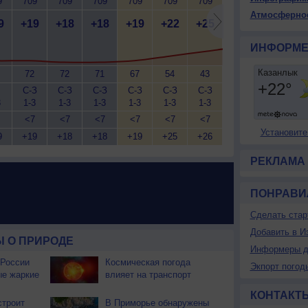
9
709
709
709
709
709
709
709
709
7
Атмосферно
9
+19
+18
+18
+19
+22
+25
+28
+30
+
ИНФОРМЕ
72
72
71
67
54
43
35
28
С-З
С-З
С-З
С-З
С-З
С-З
С-З
С-В
С
3
1-3
1-3
1-3
1-3
1-3
1-3
1-3
1-3
2
<7
<7
<7
<7
<7
<7
<7
<7
Установите
9
+19
+18
+18
+19
+25
+26
+27
+29
+
РЕКЛАМА
ПОНРАВИ
Сделать стар
Добавить в И
 О ПРИРОДЕ
Информеры д
 России
Космическая погода
Экпорт погод
ые жаркие
влияет на транспорт
КОНТАКТ
строит
В Приморье обнаружены