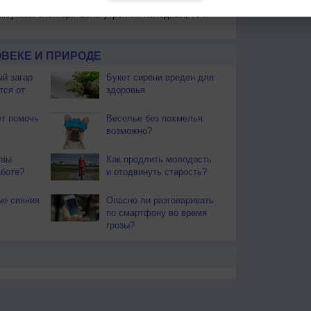
моуказательницы. Если утренник холодный, то и
ВЕКЕ И ПРИРОДЕ
й загар
Букет сирени вреден для
тся от
здоровья
т помочь
Веселье без похмелья:
возможно?
 вы
Как продлить молодость
аботе?
и отодвинуть старость?
ые сияния
Опасно ли разговаривать
по смартфону во время
грозы?