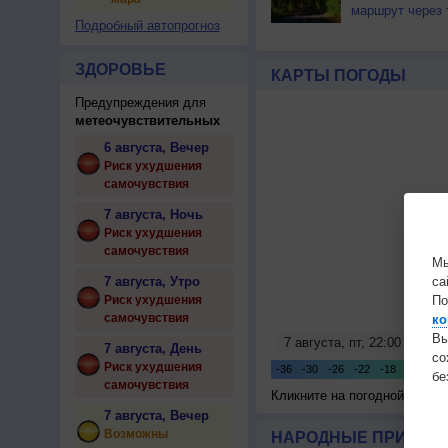
маршрут через 
Подробный автопрогноз
ЗДОРОВЬЕ
КАРТЫ ПОГОДЫ
Предупреждения для
метеочувствительных
6 августа, Вечер
Риск ухудшения
самочувствия
7 августа, Ночь
Риск ухудшения
самочувствия
Мы
7 августа, Утро
са
Риск ухудшения
По
самочувствия
ко
Вы
7 августа, День
с
Риск ухудшения
бе
самочувствия
Кликните на погодной карте
7 августа, Вечер
Возможны
НАРОДНЫЕ ПРИМЕТЫ