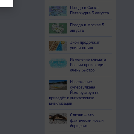
Погода в Санкт-
Петербурге 5 августа
Погода в Москве 5
августа
Зной продолжит
усиливаться
Изменение климата
России происходит
очень быстро
Извержение
супервулкана
Йеллоустоун не
приведёт к уничтожению
цивилизации
Слизни – это
фактически новый
борщевик