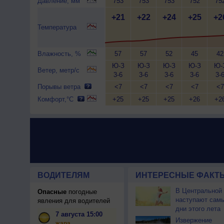
Давление, мм
753
753
753
752
75
+21
+22
+24
+25
+2
Температура
Влажность, %
57
57
52
45
42
Ю-З
Ю-З
Ю-З
Ю-З
Ю-
Ветер, метр/с
3-6
3-6
3-6
3-6
3-
Порывы ветра
<7
<7
<7
<7
<7
Комфорт,°C
+25
+25
+25
+26
+2
ВОДИТЕЛЯМ
ИНТЕРЕСНЫЕ ФАКТЫ
В Центральной
Опасные
погодные
наступают сам
явления для водителей
дни этого лета
7 августа 15:00
Извержение
жара