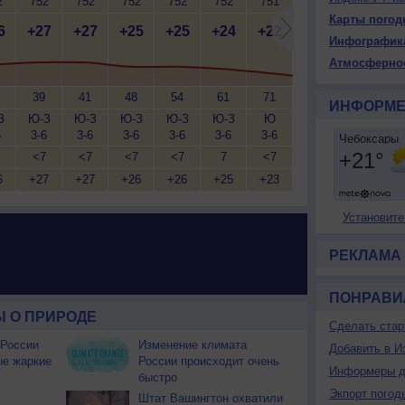
2
752
752
752
752
752
751
752
751
7
Карты погод
6
+27
+27
+25
+25
+24
+22
+20
+20
+
Инфографик
Атмосферно
39
41
48
54
61
71
76
77
ИНФОРМЕ
З
Ю-З
Ю-З
Ю-З
Ю-З
Ю-З
Ю
Ю
Ю
6
3-6
3-6
3-6
3-6
3-6
3-6
3-6
2-5
2
<7
<7
<7
<7
7
<7
<7
<7
6
+27
+27
+26
+26
+25
+23
+22
+20
+
Установите
РЕКЛАМА
ПОНРАВИ
 О ПРИРОДЕ
Сделать стар
 России
Изменение климата
Добавить в И
ые жаркие
России происходит очень
Информеры д
быстро
Экпорт погод
Штат Вашингтон охватили