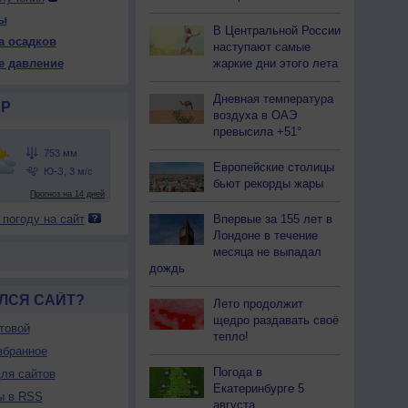
51
751
751
751
750
750
750
750
750
ы
В Центральной России
19
+19
+19
+18
+18
+18
+18
+18
+20
а осадков
наступают самые
жаркие дни этого лета
е давление
77
78
79
81
83
84
85
84
79
Дневная температура
Р
воздуха в ОАЭ
Ю
Ю
Ю
Ю
Ю
Ю
Ю
Ю
Ю
превысила +51°
-5
3-6
3-6
3-6
3-6
3-6
3-6
3-6
2-5
<7
<7
<7
<7
<7
<7
<7
<7
<7
Европейские столицы
19
+19
+19
+18
+18
+18
+18
+18
+20
бьют рекорды жары
 погоду на сайт
Впервые за 155 лет в
Лондоне в течение
месяца не выпадал
дождь
ЛСЯ САЙТ?
Лето продолжит
щедро раздавать своё
товой
тепло!
збранное
Погода в
ля сайтов
Екатеринбурге 5
ы в RSS
августа