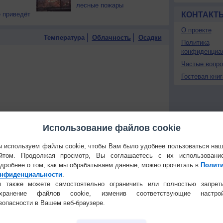
лесные пожары
 приведёт
КОНТАКТ
О проекте
Температура
Облачность
Осадки
Политика
конфиденциа
Частые вопр
Гостевая книг
Использование файлов cookie
 используем файлы cookie, чтобы Вам было удобнее пользоваться на
йтом. Продолжая просмотр, Вы соглашаетесь с их использовани
дробнее о том, как мы обрабатываем данные, можно прочитать в
Полит
нфиденциальности
.
 также можете самостоятельно ограничить или полностью запрет
охранение файлов cookie, изменив соответствующие настрой
 для получения подробных данных
зопасности в Вашем веб-браузере.
 И ПРАЗДНИКИ