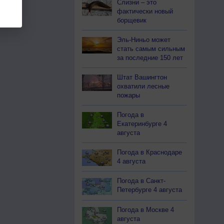
Слизни – это
фактически новый
борщевик
Эль-Ниньо может
стать самым сильным
за последние 150 лет
Штат Вашингтон
охватили лесные
пожары
Погода в
Екатеринбурге 4
августа
Погода в Краснодаре
4 августа
Погода в Санкт-
Петербурге 4 августа
Погода в Москве 4
августа