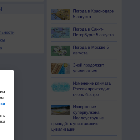
Ы
Погода в Краснодаре
5 августа
Погода в Санкт-
льности
Петербурге 5 августа
осы
Погода в Москве 5
а
августа
Зной продолжит
усиливаться
Изменение климата
России происходит
шим
очень быстро
ем.
ике
Извержение
супервулкана
ить
Йеллоустоун не
ки
приведёт к уничтожению
цивилизации