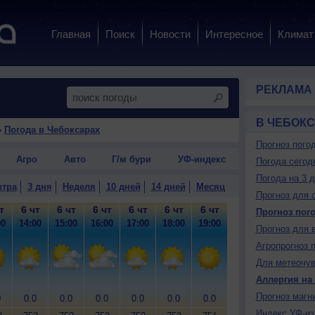
Главная
Поиск
Новости
Интересное
Климат
РЕКЛАМА
В ЧЕБОК
›
Погода в Чебоксарах
Прогноз пого
Агро
Авто
Г/м бури
УФ-индекс
Погода сегод
Погода на 3 
втра
3 дня
Неделя
10 дней
14 дней
Месяц
Прогноз для 
т
6 чт
6 чт
6 чт
6 чт
6 чт
6 чт
6 чт
6 чт
6
Прогноз пог
00
14:00
15:00
16:00
17:00
18:00
19:00
20:00
21:00
22
Прогноз для 
Агропрогноз 
Для метеочу
Аллергия на
Прогноз магн
0
0.0
0.0
0.0
0.0
0.0
0.0
0.0
0.0
0
Индекс УФ-из