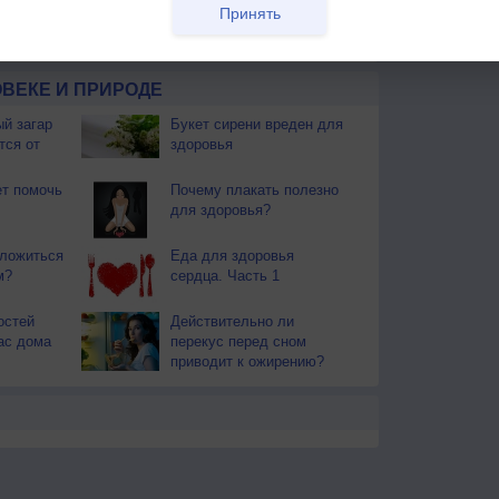
Принять
ы. Почти повсеместно поспел хлеб. Наступает пора
ают березовые веники.
ВЕКЕ И ПРИРОДЕ
й загар
Букет сирени вреден для
тся от
здоровья
т помочь
Почему плакать полезно
для здоровья?
 ложиться
Еда для здоровья
м?
сердца. Часть 1
остей
Действительно ли
вас дома
перекус перед сном
приводит к ожирению?