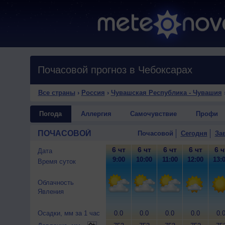
Почасовой прогноз в Чебоксарах
Все страны
›
Россия
›
Чувашская Республика - Чувашия
Погода
Аллергия
Самочувствие
Профи
ПОЧАСОВОЙ
Почасовой
Сегодня
За
6 чт
6 чт
6 чт
6 чт
6 ч
Дата
9:00
10:00
11:00
12:00
13:
Время суток
Облачность
Явления
Осадки, мм за 1 час
0.0
0.0
0.0
0.0
0.