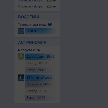
Ульяновск (Восточ...
215 км
Ульяновск (Барата...
215 км
ВОДОЕМЫ
Температура воды
+20 °C
АСТРОНОМИЯ
6 августа 2026
Долгота дня: 15:46
Восход: 04:03
Заход: 19:49
23-й лунный день
Посл.четв. 06/08
Восход: 21:26
Заход: 14:20