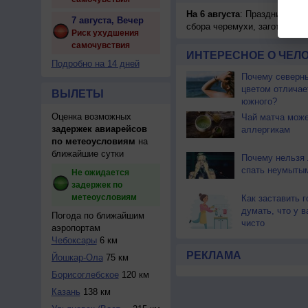
На 6 августа
: Праздник жатв
7 августа, Вечер
сбора черемухи, заготавлив
Риск ухудшения
самочувствия
ИНТЕРЕСНОЕ О ЧЕЛО
Подробно на 14 дней
Почему северны
цветом отличае
ВЫЛЕТЫ
южного?
Оценка возможных
Чай матча може
задержек авиарейсов
аллергикам
по метеоусловиям
на
ближайшие сутки
Почему нельзя
спать неумыты
Не ожидается
задержек по
метеоусловиям
Как заставить г
думать, что у 
Погода по ближайшим
чисто
аэропортам
Чебоксары
6 км
РЕКЛАМА
Йошкар-Ола
75 км
Борисоглебское
120 км
Казань
138 км