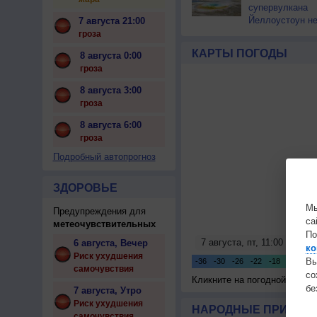
супервулкана
Йеллоустоун не
7 августа 21:00
к уничтожению
гроза
цивилизации
КАРТЫ ПОГОДЫ
8 августа 0:00
гроза
8 августа 3:00
гроза
8 августа 6:00
гроза
Подробный автопрогноз
ЗДОРОВЬЕ
Мы
Предупреждения для
са
метеочувствительных
По
6 августа, Вечер
ко
Риск ухудшения
Вы
самочувствия
с
Кликните на погодной карте
бе
7 августа, Утро
Риск ухудшения
НАРОДНЫЕ ПРИМЕТЫ
самочувствия