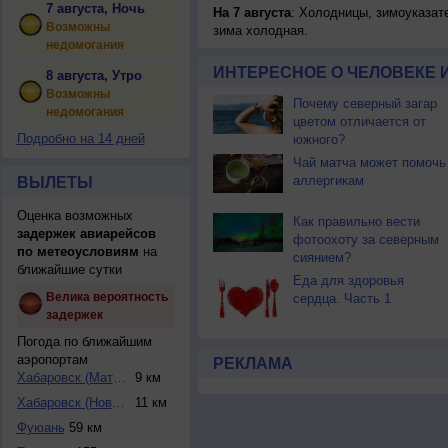
7 августа, Ночь
На 7 августа
: Холодницы, зимоуказат
Возможны
зима холодная.
недомогания
ИНТЕРЕСНОЕ О ЧЕЛОВЕКЕ 
8 августа, Утро
Возможны
Почему северный загар
недомогания
цветом отличается от
Подробно на 14 дней
южного?
Чай матча может помочь
аллергикам
ВЫЛЕТЫ
Оценка возможных
Как правильно вести
задержек авиарейсов
фотоохоту за северным
по метеоусловиям
на
сиянием?
ближайшие сутки
Еда для здоровья
Велика вероятность
сердца. Часть 1
задержек
Погода по ближайшим
аэропортам
РЕКЛАМА
Хабаровск (Матвее...
9 км
Хабаровск (Новый)
11 км
Фуюань
59 км