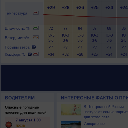
+29
+28
+26
+25
+24
+24
Температура
Влажность, %
72
77
84
87
89
86
Ю-З
Ю-З
Ю-З
Ю-З
Ю-З
Ю
Ветер, метр/с
3-6
3-6
3-6
3-6
3-6
2-5
Порывы ветра
<7
<7
<7
<7
<7
<7
Комфорт,°C
+34
+32
+28
+25
+24
+24
ВОДИТЕЛЯМ
ИНТЕРЕСНЫЕ ФАКТЫ О ПР
В Центральной России
Опасные
погодные
наступают самые жаркие
явления для водителей
дни этого лета
7 августа 1:00
Извержение
гроза