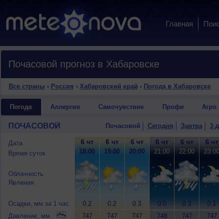
Главная
Пои
Почасовой прогноз в Хабаровске
Все страны
›
Россия
›
Хабаровский край
›
Погода в Хабаровске
Погода
Аллергия
Самочувствие
Профи
Агро
ПОЧАСОВОЙ
Почасовой
Сегодня
Завтра
3 
6 чт
6 чт
6 чт
6 чт
6 чт
6 чт
Дата
18:00
19:00
20:00
21:00
22:00
23:0
Время суток
Облачность
Явления
Осадки, мм за 1 час
0.2
0.2
0.3
0.0
0.3
0.1
Давление, мм
747
747
747
748
747
747