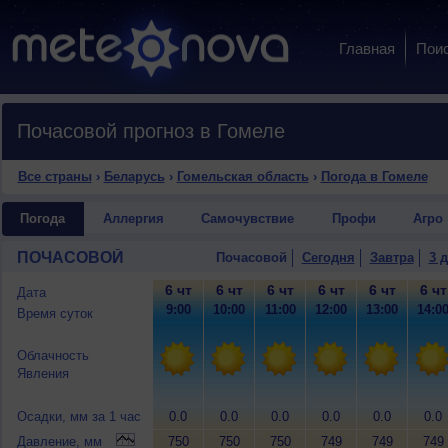
Главная
Пои
Почасовой прогноз в Гомеле
Все страны
›
Беларусь
›
Гомельская область
›
Погода в Гомеле
Погода
Аллергия
Самочувствие
Профи
Агро
ПОЧАСОВОЙ
Почасовой
Сегодня
Завтра
3 
6 чт
6 чт
6 чт
6 чт
6 чт
6 чт
Дата
9:00
10:00
11:00
12:00
13:00
14:0
Время суток
Облачность
Явления
Осадки, мм за 1 час
0.0
0.0
0.0
0.0
0.0
0.0
Давление, мм
750
750
750
749
749
749