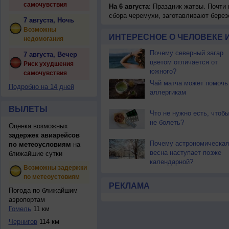
самочувствия
На 6 августа
: Праздник жатвы. Почти
сбора черемухи, заготавливают берез
7 августа, Ночь
Возможны
ИНТЕРЕСНОЕ О ЧЕЛОВЕКЕ 
недомогания
Почему северный загар
7 августа, Вечер
цветом отличается от
Риск ухудшения
южного?
самочувствия
Чай матча может помочь
Подробно на 14 дней
аллергикам
ВЫЛЕТЫ
Что не нужно есть, чтоб
не болеть?
Оценка возможных
задержек авиарейсов
Почему астрономическая
по метеоусловиям
на
весна наступает позже
ближайшие сутки
календарной?
Возможны задержки
по метеоустовиям
РЕКЛАМА
Погода по ближайшим
аэропортам
Гомель
11 км
Чернигов
114 км