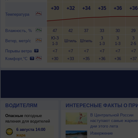
+30
+32
+34
+35
+36
+36
Температура
Влажность, %
47
42
37
33
30
29
Ю-З
З
З
З
Ветер, метр/с
Штиль
Штиль
1-3
1-3
1-3
2-5
Порывы ветра
<7
<7
<7
<7
<7
<7
Комфорт,°C
+30
+33
+35
+36
+36
+37
ВОДИТЕЛЯМ
ИНТЕРЕСНЫЕ ФАКТЫ О ПР
В Центральной России
Опасные
погодные
наступают самые жаркие
явления для водителей
дни этого лета
6 августа 14:00
Извержение
жара