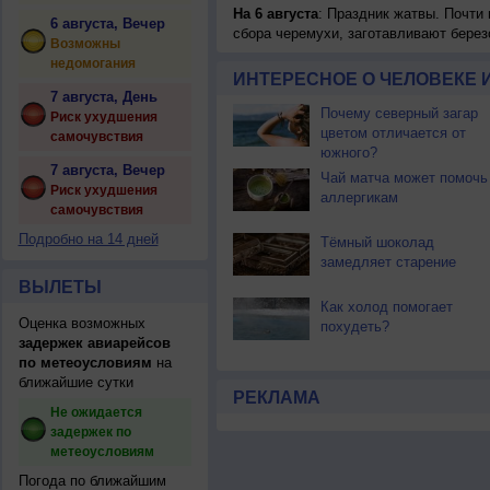
На 6 августа
: Праздник жатвы. Почти
6 августа, Вечер
сбора черемухи, заготавливают берез
Возможны
недомогания
ИНТЕРЕСНОЕ О ЧЕЛОВЕКЕ 
7 августа, День
Почему северный загар
Риск ухудшения
цветом отличается от
самочувствия
южного?
7 августа, Вечер
Чай матча может помочь
Риск ухудшения
аллергикам
самочувствия
Подробно на 14 дней
Тёмный шоколад
замедляет старение
ВЫЛЕТЫ
Как холод помогает
Оценка возможных
похудеть?
задержек авиарейсов
по метеоусловиям
на
ближайшие сутки
РЕКЛАМА
Не ожидается
задержек по
метеоусловиям
Погода по ближайшим