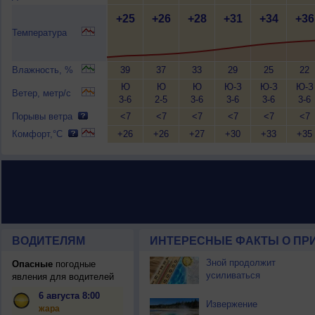
+25
+26
+28
+31
+34
+36
Температура
Влажность, %
39
37
33
29
25
22
Ю
Ю
Ю
Ю-З
Ю-З
Ю-З
Ветер, метр/с
3-6
2-5
3-6
3-6
3-6
3-6
Порывы ветра
<7
<7
<7
<7
<7
<7
Комфорт,°C
+26
+26
+27
+30
+33
+35
ВОДИТЕЛЯМ
ИНТЕРЕСНЫЕ ФАКТЫ О ПР
Зной продолжит
Опасные
погодные
усиливаться
явления для водителей
6 августа 8:00
Извержение
жара