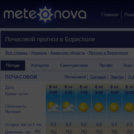
Главная
Пои
Почасовой прогноз в Борисполе
Все страны
›
Украина
›
Киевская область
›
Погода в Борисполе
Погода
Аллергия
Самочувствие
Профи
Агро
ПОЧАСОВОЙ
Почасовой
Сегодня
Завтра
3 
6 чт
6 чт
6 чт
6 чт
6 чт
6 чт
Дата
5:00
6:00
7:00
8:00
9:00
10:0
Время суток
Облачность
Явления
Осадки, мм за 1 час
0.0
0.0
0.0
0.0
0.0
0.0
Давление, мм
752
752
752
752
752
752