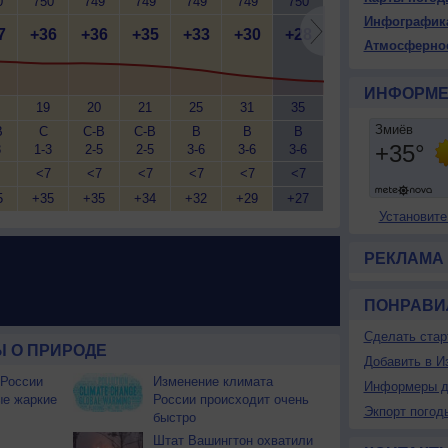
0
750
749
749
749
749
750
750
750
7
Инфографик
7
+36
+36
+35
+33
+30
+28
+27
+26
+
Атмосферно
ИНФОРМЕ
19
20
21
25
31
35
37
39
В
С
С-В
С-В
В
В
В
В
В
3
1-3
2-5
2-5
3-6
3-6
3-6
2-5
2-5
2
<7
<7
<7
<7
<7
<7
<7
<7
5
+35
+35
+34
+32
+29
+27
+27
+26
+
Установите
РЕКЛАМА
ПОНРАВИ
Сделать стар
 О ПРИРОДЕ
Добавить в И
 России
Изменение климата
Информеры д
ые жаркие
России происходит очень
Экпорт погод
быстро
Штат Вашингтон охватили