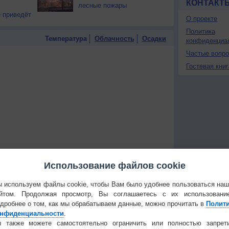
КОНТАКТ
лесные пожары
 приведёт
О проекте
Политика
Температура
Облачность
Осадки
конфиденциа
Частые вопр
Гостевая книг
Использование файлов cookie
 используем файлы cookie, чтобы Вам было удобнее пользоваться на
йтом. Продолжая просмотр, Вы соглашаетесь с их использовани
 для получения подробных данных
дробнее о том, как мы обрабатываем данные, можно прочитать в
Полит
нфиденциальности
.
 И ПРАЗДНИКИ
 также можете самостоятельно ограничить или полностью запрет