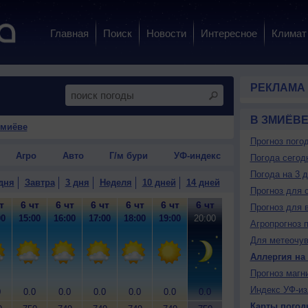
Главная
Поиск
Новости
Интересное
Климат
РЕКЛАМА
В ЗМИЁВ
Змиёве
Прогноз пого
Агро
Авто
Г/м бури
УФ-индекс
Погода сегод
Погода на 3 
дня
Завтра
3 дня
Неделя
10 дней
14 дней
Прогноз для 
т
6 чт
6 чт
6 чт
6 чт
6 чт
6 чт
6 чт
6 чт
6
Прогноз для 
00
15:00
16:00
17:00
18:00
19:00
20:00
21:00
22:00
23
Агропрогноз 
Для метеочу
Аллергия на
Прогноз магн
Индекс УФ-из
0
0.0
0.0
0.0
0.0
0.0
0.0
0.0
0.0
0
Карты погод