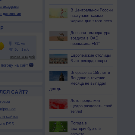
50
750
750
749
749
749
750
750
750
а осадков
В Центральной России
25
+25
+24
+24
+23
+23
+23
+26
+30
е давление
наступают самые
жаркие дни этого лета
Р
39
40
39
41
42
43
42
37
30
Дневная температура
воздуха в ОАЭ
В
Ю-В
Ю-В
Ю
Ю
Ю-В
Ю-В
Ю-В
Ю
превысила +51°
-5
2-5
2-5
2-5
2-5
2-5
2-5
2-5
2-5
<7
<7
<7
<7
<7
<7
<7
<7
<7
Европейские столицы
26
+26
+25
+25
+25
+25
+25
+26
+28
бьют рекорды жары
 погоду на сайт
Впервые за 155 лет в
Лондоне в течение
месяца не выпадал
дождь
ЛСЯ САЙТ?
Лето продолжит
товой
щедро раздавать своё
збранное
тепло!
ля сайтов
Погода в
ы в RSS
Екатеринбурге 5
августа