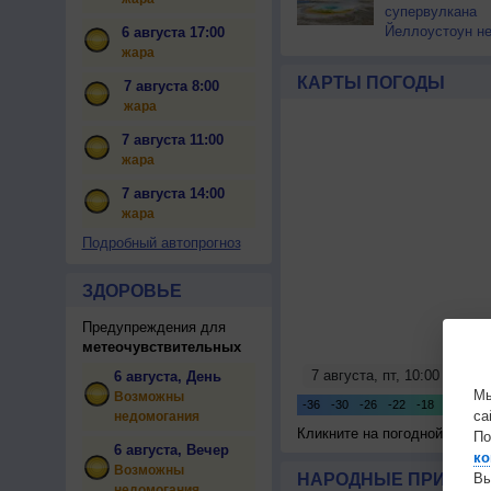
супервулкана
Йеллоустоун не
6 августа 17:00
к уничтожению
жара
цивилизации
КАРТЫ ПОГОДЫ
7 августа 8:00
жара
7 августа 11:00
жара
7 августа 14:00
жара
Подробный автопрогноз
ЗДОРОВЬЕ
Предупреждения для
метеочувствительных
6 августа, День
Мы
Возможны
са
недомогания
Кликните на погодной карте
По
6 августа, Вечер
ко
Возможны
НАРОДНЫЕ ПРИМЕТЫ
Вы
недомогания