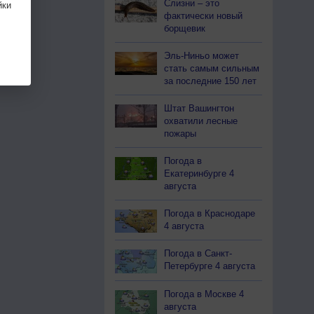
Слизни – это
ки
фактически новый
борщевик
Эль-Ниньо может
стать самым сильным
за последние 150 лет
Штат Вашингтон
охватили лесные
пожары
Погода в
Екатеринбурге 4
августа
Погода в Краснодаре
4 августа
Погода в Санкт-
Петербурге 4 августа
Погода в Москве 4
августа