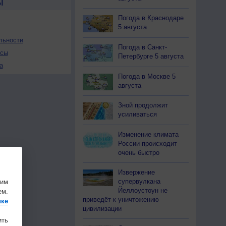
Ы
Погода в Краснодаре
5 августа
льности
Погода в Санкт-
осы
Петербурге 5 августа
а
Погода в Москве 5
августа
Зной продолжит
усиливаться
Изменение климата
России происходит
очень быстро
Извержение
супервулкана
шим
Йеллоустоун не
ем.
приведёт к уничтожению
ике
цивилизации
ить