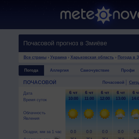
Почасовой прогноз в Змиёве
Все страны
›
Украина
›
Харьковская область
›
Погода в 
Погода
Аллергия
Самочувствие
Профи
ПОЧАСОВОЙ
Почасовой
Сего
6 чт
6 чт
6 чт
6 чт
6 ч
Дата
10:00
11:00
12:00
13:00
14:
Время суток
Облачность
Явления
Осадки, мм за 1 час
0.0
0.0
0.0
0.0
0.