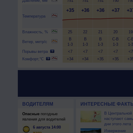
Давление, мм
751
751
751
750
75
+35
+36
+36
+37
+3
Температура
Влажность, %
25
22
21
20
19
В
В
В
С-В
С-
Ветер, метр/с
1-3
1-3
1-3
1-3
1-
Порывы ветра
<7
<7
<7
<7
<7
Комфорт,°C
+34
+34
+35
+35
+3
ВОДИТЕЛЯМ
ИНТЕРЕСНЫЕ ФАКТЫ
В Центральной
Опасные
погодные
наступают сам
явления для водителей
дни этого лета
6 августа 14:00
Извержение
жара