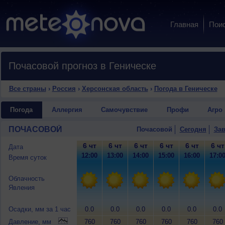
Главная
Пои
Почасовой прогноз в Геническе
Все страны
›
Россия
›
Херсонская область
›
Погода в Геническе
Погода
Аллергия
Самочувствие
Профи
Агро
ПОЧАСОВОЙ
Почасовой
Сегодня
Зав
6 чт
6 чт
6 чт
6 чт
6 чт
6 чт
Дата
12:00
13:00
14:00
15:00
16:00
17:0
Время суток
Облачность
Явления
Осадки, мм за 1 час
0.0
0.0
0.0
0.0
0.0
0.0
Давление, мм
760
760
760
760
760
760