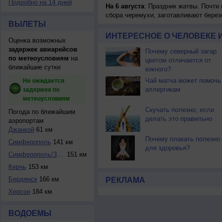
Подробно на 14 дней
На 6 августа
: Праздник жатвы. Почти
сбора черемухи, заготавливают берез
ВЫЛЕТЫ
ИНТЕРЕСНОЕ О ЧЕЛОВЕКЕ 
Оценка возможных
задержек авиарейсов
Почему северный загар
по метеоусловиям
на
цветом отличается от
ближайшие сутки
южного?
Чай матча может помочь
Не ожидается
аллергикам
задержек по
метеоусловиям
Скучать полезно, если
Погода по ближайшим
делать это правильно
аэропортам
Джанкой
61 км
Почему плакать полезно
Симферополь
141 км
для здоровья?
Симферополь/Завод...
151 км
Керчь
153 км
Бердянск
166 км
РЕКЛАМА
Херсон
184 км
ВОДОЕМЫ