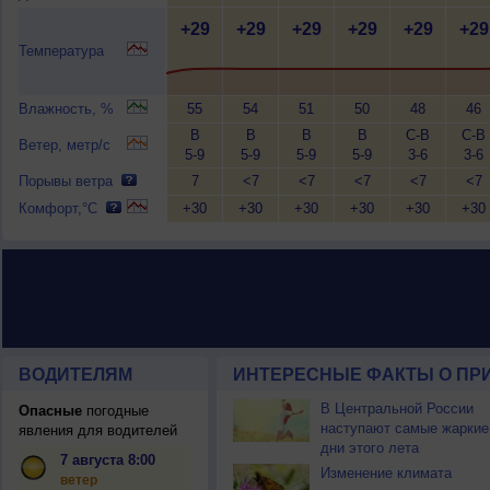
+29
+29
+29
+29
+29
+29
Температура
Влажность, %
55
54
51
50
48
46
В
В
В
В
С-В
С-В
Ветер, метр/с
5-9
5-9
5-9
5-9
3-6
3-6
Порывы ветра
7
<7
<7
<7
<7
<7
Комфорт,°C
+30
+30
+30
+30
+30
+30
ВОДИТЕЛЯМ
ИНТЕРЕСНЫЕ ФАКТЫ О ПР
В Центральной России
Опасные
погодные
наступают самые жаркие
явления для водителей
дни этого лета
7 августа 8:00
Изменение климата
ветер