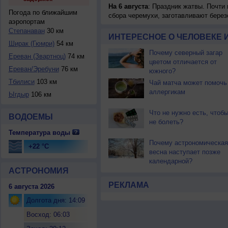
На 6 августа
: Праздник жатвы. Почти
Погода по ближайшим
сбора черемухи, заготавливают берез
аэропортам
Степанаван
30 км
ИНТЕРЕСНОЕ О ЧЕЛОВЕКЕ 
Ширак (Гюмри)
54 км
Почему северный загар
Ереван (Звартноц)
74 км
цветом отличается от
Ереван/Эребуни
76 км
южного?
Тбилиси
103 км
Чай матча может помочь
аллергикам
Ыгдыр
106 км
Что не нужно есть, чтоб
ВОДОЕМЫ
не болеть?
Температура воды
Почему астрономическая
+22 °C
весна наступает позже
календарной?
АСТРОНОМИЯ
РЕКЛАМА
6 августа 2026
Долгота дня: 14:09
Восход: 06:03