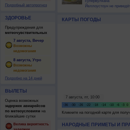
супервулкана
Подробный автопрогноз
Йеллоустоун не приведё
к уничтожению
цивилизации
ЗДОРОВЬЕ
КАРТЫ ПОГОДЫ
Предупреждения для
метеочувствительных
7 августа, Вечер
Возможны
недомогания
8 августа, Утро
Возможны
недомогания
Подробно на 14 дней
ВЫЛЕТЫ
Оценка возможных
задержек авиарейсов
по метеоусловиям
на
Кликните на погодной карте для пол
ближайшие сутки
Велика вероятность
НАРОДНЫЕ ПРИМЕТЫ И ПР
задержек