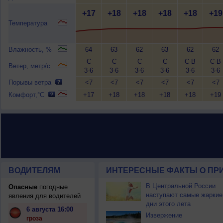
+17
+18
+18
+18
+18
+19
Температура
Влажность, %
64
63
62
63
62
62
С
С
С
С
С-В
С-В
Ветер, метр/с
3-6
3-6
3-6
3-6
3-6
3-6
Порывы ветра
<7
<7
<7
<7
<7
<7
Комфорт,°C
+17
+18
+18
+18
+18
+19
ВОДИТЕЛЯМ
ИНТЕРЕСНЫЕ ФАКТЫ О ПР
В Центральной России
Опасные
погодные
наступают самые жаркие
явления для водителей
дни этого лета
6 августа 16:00
Извержение
гроза