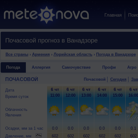
Главная
Пои
Почасовой прогноз в Ванадзоре
Все страны
›
Армения
›
Лорийская область
›
Погода в Ванадзоре
Погода
Аллергия
Самочувствие
Профи
Агро
ПОЧАСОВОЙ
Почасовой
Сегодня
Зав
6 чт
6 чт
6 чт
6 чт
6 чт
6 чт
Дата
11:00
12:00
13:00
14:00
15:00
16:0
Время суток
Облачность
Явления
Осадки, мм за 1 час
0.0
0.0
0.0
0.0
0.0
0.1
Давление, мм
602
602
602
602
602
602