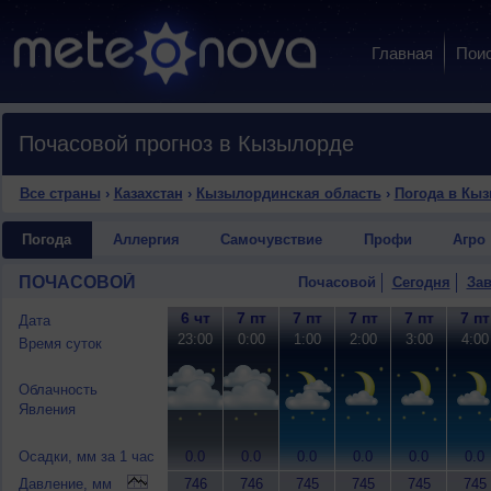
Главная
Пои
Почасовой прогноз в Кызылорде
Все страны
›
Казахстан
›
Кызылординская область
›
Погода в Кы
Погода
Аллергия
Самочувствие
Профи
Агро
ПОЧАСОВОЙ
Почасовой
Сегодня
Зав
6 чт
7 пт
7 пт
7 пт
7 пт
7 пт
Дата
23:00
0:00
1:00
2:00
3:00
4:00
Время суток
Облачность
Явления
Осадки, мм за 1 час
0.0
0.0
0.0
0.0
0.0
0.0
Давление, мм
746
746
745
745
745
745