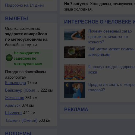
На 7 августа
: Холодницы, зимоуказат
Подробно на 14 дней
зима холодная.
ВЫЛЕТЫ
ИНТЕРЕСНОЕ О ЧЕЛОВЕКЕ 
Оценка возможных
Почему северный загар
задержек авиарейсов
цветом отличается от
по метеоусловиям
на
южного?
ближайшие сутки
Чай матча может помочь
Не ожидается
аллергикам
задержек по
метеоусловиям
9 продуктов для здоровь
Погода по ближайшим
кожи
аэропортам
Кызылорда
17 км
Вредно ли спать с мокро
головой?
Байконур (Юбилейн...
222 км
Жезказган
361 км
Аральск
374 км
РЕКЛАМА
Шымкент
422 км
Ташкент (Южный)
503 км
ВОДОЕМЫ