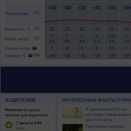
+31
+32
+32
+31
+31
+30
Температура
Влажность, %
22
22
23
24
23
24
С
С
С
С
С-В
С
Ветер, метр/с
3-6
3-6
3-6
5-9
5-9
3-6
Порывы ветра
7
8
8
9
10
7
Комфорт,°C
+30
+30
+30
+29
+29
+28
ВОДИТЕЛЯМ
ИНТЕРЕСНЫЕ ФАКТЫ О ПР
В Центральной России
Опасные
погодные
наступают самые жаркие
явления для водителей
дни этого лета
7 августа 0:00
Приложение построит
жара