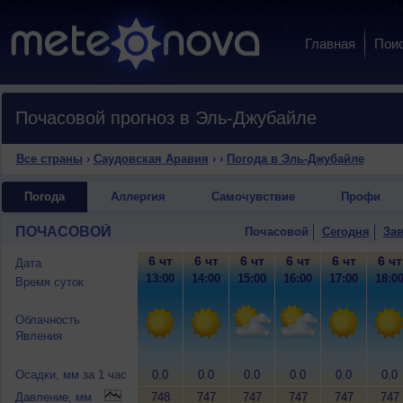
Главная
Пои
Почасовой прогноз в Эль-Джубайле
Все страны
›
Саудовская Аравия
›
›
Погода в Эль-Джубайле
Погода
Аллергия
Самочувствие
Профи
ПОЧАСОВОЙ
Почасовой
Сегодня
Зав
6 чт
6 чт
6 чт
6 чт
6 чт
6 чт
Дата
13:00
14:00
15:00
16:00
17:00
18:0
Время суток
Облачность
Явления
Осадки, мм за 1 час
0.0
0.0
0.0
0.0
0.0
0.0
Давление, мм
748
747
747
747
747
747