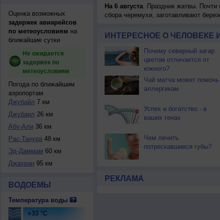
На 6 августа
: Праздник жатвы. Почти
Оценка возможных
сбора черемухи, заготавливают берез
задержек авиарейсов
по метеоусловиям
на
ИНТЕРЕСНОЕ О ЧЕЛОВЕКЕ 
ближайшие сутки
Почему северный загар
Не ожидается
цветом отличается от
задержек по
южного?
метеоусловиям
Чай матча может помочь
Погода по ближайшим
аллергикам
аэропортам
Джубайл
7 км
Успех и богатство - в
Джубаил
26 км
ваших генах
Абу-Али
36 км
Чем лечить
Рас-Танура
48 км
потрескавшиеся губы?
Эд-Даммам
60 км
Джахран
95 км
РЕКЛАМА
ВОДОЕМЫ
Температура воды
+33 °C