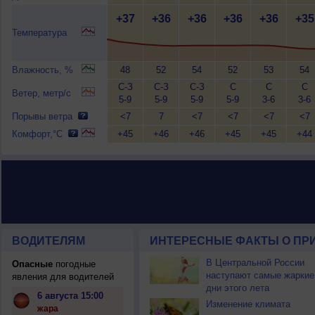
+37
+36
+36
+36
+36
+35
Температура
Влажность, %
48
52
54
52
53
54
С-З
С-З
С-З
С
С
С
Ветер, метр/с
5-9
5-9
5-9
5-9
3-6
3-6
Порывы ветра
<7
7
<7
<7
<7
<7
Комфорт,°C
+45
+46
+46
+45
+45
+44
ВОДИТЕЛЯМ
ИНТЕРЕСНЫЕ ФАКТЫ О ПР
В Центральной России
Опасные
погодные
наступают самые жаркие
явления для водителей
дни этого лета
6 августа 15:00
Изменение климата
жара