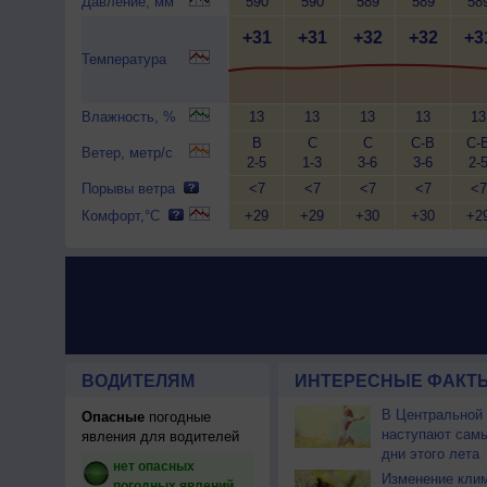
Давление, мм
590
590
589
589
58
+31
+31
+32
+32
+3
Температура
Влажность, %
13
13
13
13
13
В
С
С
С-В
С-
Ветер, метр/с
2-5
1-3
3-6
3-6
2-
Порывы ветра
<7
<7
<7
<7
<7
Комфорт,°C
+29
+29
+30
+30
+2
ВОДИТЕЛЯМ
ИНТЕРЕСНЫЕ ФАКТЫ
В Центральной
Опасные
погодные
наступают сам
явления для водителей
дни этого лета
нет опасных
Изменение кли
погодных явлений