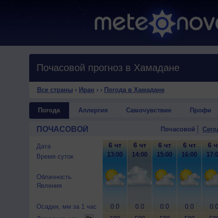
Почасовой прогноз в Хамадане
Все страны
›
Иран
›
›
Погода в Хамадане
Погода
Аллергия
Самочувствие
Профи
ПОЧАСОВОЙ
Почасовой
Сего
6 чт
6 чт
6 чт
6 чт
6 ч
Дата
13:00
14:00
15:00
16:00
17:
Время суток
Облачность
Явления
Осадки, мм за 1 час
0.0
0.0
0.0
0.0
0.