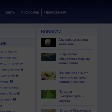
Карты
Информер
Приложения
НОВОСТИ
Атмосфера начала
АНЕ
замерзать
ды по часам
В Приморье
ня
и
завтра
обнаружены морские
волны тепла
дня для занятых
специалистов
Изменение климата
 пт
7 пт
7 пт
7 пт
7 пт
7 пт
7 пт
7 пт
7 пт
водителей
повлияло на ареал
:00
3:00
4:00
5:00
6:00
7:00
8:00
9:00
10:00
погоды
обитания бабочек
вствительных
Погода в
итных бурь
Екатеринбурге 6
лучения
августа
ы
.0
0.0
0.0
0.0
0.0
0.0
0.0
0.0
0.0
Погода в Краснодаре
а осадков