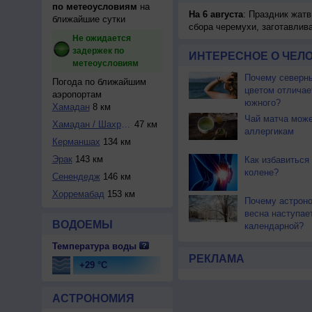
по метеоусловиям
на
На 6 августа
: Праздник жатв
ближайшие сутки
сбора черемухи, заготавлив
Не ожидается
задержек по
ИНТЕРЕСНОЕ О ЧЕЛО
метеоусловиям
Почему северны
Погода по ближайшим
цветом отличае
аэропортам
южного?
Хамадан
8 км
Чай матча може
Хамадан / Шахроки...
47 км
аллергикам
Керманшах
134 км
Эрак
143 км
Как избавиться 
колене?
Сенендедж
146 км
Хорремабад
153 км
Почему астрон
весна наступае
ВОДОЕМЫ
календарной?
Температура воды
РЕКЛАМА
+29 °C
АСТРОНОМИЯ