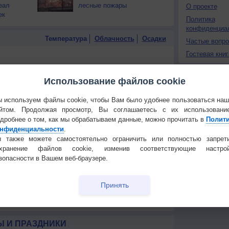
еал
лесные пожары
О проекте
ек
Политика
конфиденциа
Температура
Облачность
Осадки
Частые вопр
Гостевая книг
Использование файлов cookie
 используем файлы cookie, чтобы Вам было удобнее пользоваться на
йтом. Продолжая просмотр, Вы соглашаетесь с их использовани
дробнее о том, как мы обрабатываем данные, можно прочитать в
Полит
нфиденциальности
.
 также можете самостоятельно ограничить или полностью запрет
охранение файлов cookie, изменив соответствующие настрой
зопасности в Вашем веб-браузере.
Принять
 для получения подробных данных
 И ПРАЗДНИКИ