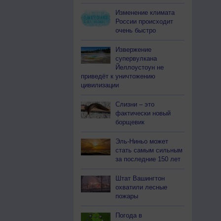
Изменение климата
России происходит
очень быстро
Извержение
супервулкана
Йеллоустоун не
приведёт к уничтожению
цивилизации
Слизни – это
фактически новый
борщевик
Эль-Ниньо может
стать самым сильным
за последние 150 лет
Штат Вашингтон
охватили лесные
пожары
Погода в