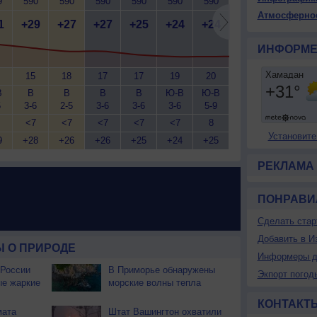
9
590
590
590
590
590
590
590
590
5
Атмосферно
1
+29
+27
+27
+25
+24
+24
+24
+22
+
ИНФОРМЕ
15
18
17
17
19
20
19
20
В
В
В
В
В
Ю-В
Ю-В
Ю-В
В
5
3-6
2-5
3-6
3-6
3-6
5-9
3-6
3-6
3
<7
<7
<7
<7
<7
8
<7
<7
Установите
9
+28
+26
+26
+25
+24
+25
+24
+24
+
РЕКЛАМА
ПОНРАВИ
Сделать стар
Добавить в И
 О ПРИРОДЕ
Информеры д
 России
В Приморье обнаружены
Экпорт погод
ые жаркие
морские волны тепла
КОНТАКТ
мата
Штат Вашингтон охватили