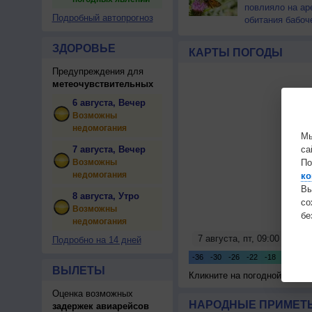
повлияло на ар
Подробный автопрогноз
обитания бабоч
ЗДОРОВЬЕ
КАРТЫ ПОГОДЫ
Предупреждения для
метеочувствительных
6 августа, Вечер
Возможны
недомогания
Мы
7 августа, Вечер
са
Возможны
По
недомогания
ко
Вы
8 августа, Утро
с
Возможны
бе
недомогания
Подробно на 14 дней
ВЫЛЕТЫ
Кликните на погодной карте
Оценка возможных
НАРОДНЫЕ ПРИМЕТЫ
задержек авиарейсов