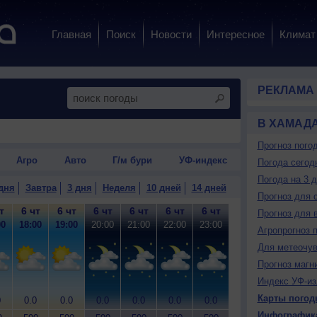
Главная
Поиск
Новости
Интересное
Климат
РЕКЛАМА
В ХАМАД
Прогноз пого
Агро
Авто
Г/м бури
УФ-индекс
Погода сегод
Погода на 3 
дня
Завтра
3 дня
Неделя
10 дней
14 дней
Прогноз для 
т
6 чт
6 чт
6 чт
6 чт
6 чт
6 чт
7 пт
7 пт
7
Прогноз для 
00
18:00
19:00
20:00
21:00
22:00
23:00
0:00
1:00
2
Агропрогноз 
Для метеочу
Прогноз магн
Индекс УФ-из
Карты погод
0
0.0
0.0
0.0
0.0
0.0
0.0
0.0
0.0
0
Инфографик