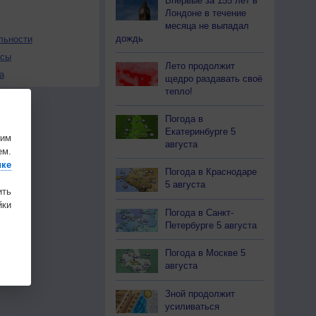
Впервые за 155 лет в
Лондоне в течение
месяца не выпадал
дождь
льности
осы
Лето продолжит
а
щедро раздавать своё
тепло!
Погода в
Екатеринбурге 5
шим
августа
ем.
ике
Погода в Краснодаре
5 августа
ить
ки
Погода в Санкт-
Петербурге 5 августа
Погода в Москве 5
августа
Зной продолжит
усиливаться