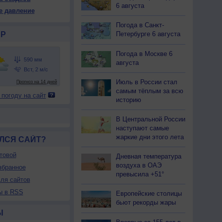
90
590
590
590
590
590
590
590
590
6 августа
е давление
22
+21
+21
+20
+21
+22
+24
+26
+27
Погода в Санкт-
Р
Петербурге 6 августа
21
22
22
23
22
19
17
15
14
Погода в Москве 6
августа
В
В
З
В
В
В
В
В
В
-6
2-5
3-6
3-6
3-6
3-6
3-6
3-6
5-9
Июль в России стал
<7
<7
<7
<7
7
<7
<7
<7
<7
самым тёплым за всю
 погоду на сайт
24
+24
+24
+24
+24
+24
+24
+25
+26
историю
В Центральной России
наступают самые
жаркие дни этого лета
ЛСЯ САЙТ?
товой
Дневная температура
воздуха в ОАЭ
збранное
превысила +51°
ля сайтов
ы в RSS
Европейские столицы
бьют рекорды жары
Ы