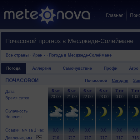
Главная
Пои
Почасовой прогноз в Месджеде-Солеймане
Все страны
›
Иран
›
›
Погода в Месджеде-Солеймане
Погода
Аллергия
Самочувствие
Профи
Агро
ПОЧАСОВОЙ
Почасовой
Сегодня
Зав
6 чт
6 чт
6 чт
6 чт
7 пт
7 пт
Дата
20:00
21:00
22:00
23:00
0:00
1:00
Время суток
Облачность
Явления
Осадки, мм за 1 час
0.0
0.0
0.0
0.0
0.0
0.0
Давление, мм
716
717
717
717
717
716