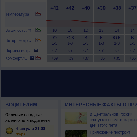
+42
+42
+40
+39
+38
+37
Температура
Влажность, %
10
10
12
13
14
14
Ю
Ю-З
В
В
Ю-В
В
Ветер, метр/с
1-3
1-3
1-3
1-3
1-3
1-3
Порывы ветра
<7
<7
<7
<7
<7
<7
Комфорт,°C
+39
+39
+37
+36
+35
+35
ВОДИТЕЛЯМ
ИНТЕРЕСНЫЕ ФАКТЫ О ПР
В Центральной России
Опасные
погодные
наступают самые жаркие
явления для водителей
дни этого лета
6 августа 21:00
Приложение построит
жара