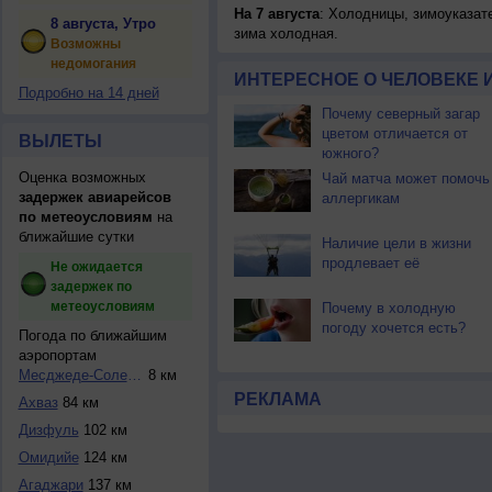
На 7 августа
: Холодницы, зимоуказат
8 августа, Утро
зима холодная.
Возможны
недомогания
ИНТЕРЕСНОЕ О ЧЕЛОВЕКЕ 
Подробно на 14 дней
Почему северный загар
цветом отличается от
ВЫЛЕТЫ
южного?
Оценка возможных
Чай матча может помочь
задержек авиарейсов
аллергикам
по метеоусловиям
на
ближайшие сутки
Наличие цели в жизни
продлевает её
Не ожидается
задержек по
метеоусловиям
Почему в холодную
погоду хочется есть?
Погода по ближайшим
аэропортам
Месджеде-Солейман
8 км
РЕКЛАМА
Ахваз
84 км
Дизфуль
102 км
Омидийе
124 км
Агаджари
137 км