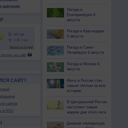
02
601
601
601
601
601
602
602
602
е давление
Погода в
32
+32
+32
+32
+31
+30
+30
+29
+27
Екатеринбурге 6
Р
августа
11
11
13
16
21
22
22
25
31
Погода в Краснодаре
6 августа
З
З
З
З
С-В
В
В
Ю-В
Ю-В
-5
3-6
2-5
1-3
2-5
2-5
1-3
1-3
3-6
Погода в Санкт-
<7
<7
<7
<7
<7
<7
<7
<7
<7
Петербурге 6 августа
 погоду на сайт
30
+30
+30
+30
+29
+29
+28
+28
+27
Погода в Москве 6
августа
ЛСЯ САЙТ?
Июль в России стал
самым тёплым за всю
товой
историю
збранное
В Центральной России
ля сайтов
наступают самые
ы в RSS
жаркие дни этого лета
Ы
Дневная температура