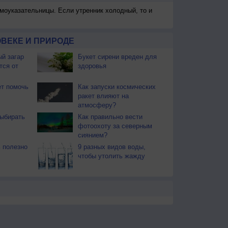
моуказательницы. Если утренник холодный, то и
ВЕКЕ И ПРИРОДЕ
й загар
Букет сирени вреден для
тся от
здоровья
т помочь
Как запуски космических
ракет влияют на
атмосферу?
ыбирать
Как правильно вести
фотоохоту за северным
сиянием?
 полезно
9 разных видов воды,
чтобы утолить жажду