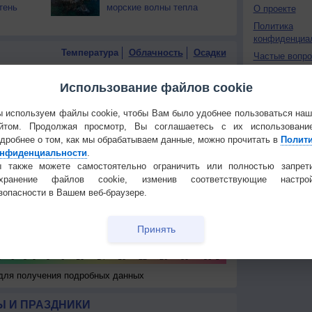
тень
морские волны тепла
О проекте
Политика
конфиденциа
Температура
Облачность
Осадки
Частые вопр
Гостевая книг
Использование файлов cookie
 используем файлы cookie, чтобы Вам было удобнее пользоваться на
йтом. Продолжая просмотр, Вы соглашаетесь с их использовани
дробнее о том, как мы обрабатываем данные, можно прочитать в
Полит
нфиденциальности
.
 также можете самостоятельно ограничить или полностью запрет
охранение файлов cookie, изменив соответствующие настрой
зопасности в Вашем веб-браузере.
Принять
 для получения подробных данных
 И ПРАЗДНИКИ