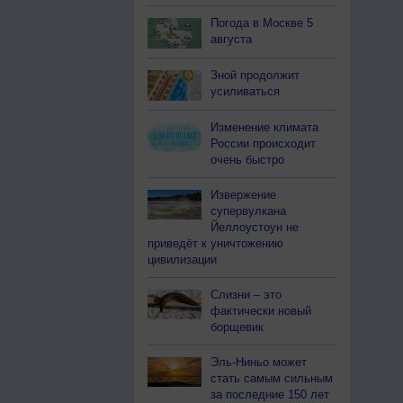
Погода в Москве 5
августа
Зной продолжит
усиливаться
Изменение климата
России происходит
очень быстро
Извержение
супервулкана
Йеллоустоун не
приведёт к уничтожению
цивилизации
Слизни – это
фактически новый
борщевик
Эль-Ниньо может
стать самым сильным
за последние 150 лет