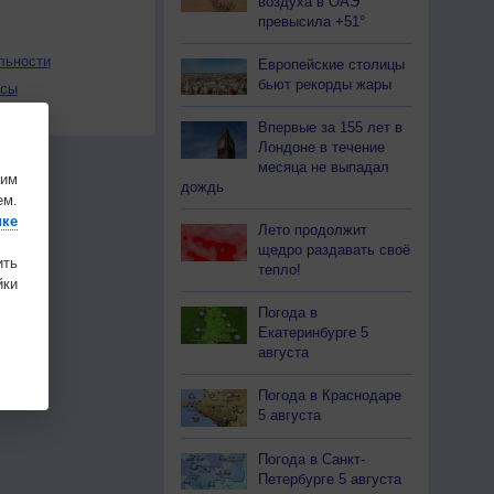
воздуха в ОАЭ
превысила +51°
льности
Европейские столицы
бьют рекорды жары
осы
а
Впервые за 155 лет в
Лондоне в течение
месяца не выпадал
шим
дождь
ем.
ике
Лето продолжит
щедро раздавать своё
ить
тепло!
ки
Погода в
Екатеринбурге 5
августа
Погода в Краснодаре
5 августа
Погода в Санкт-
Петербурге 5 августа