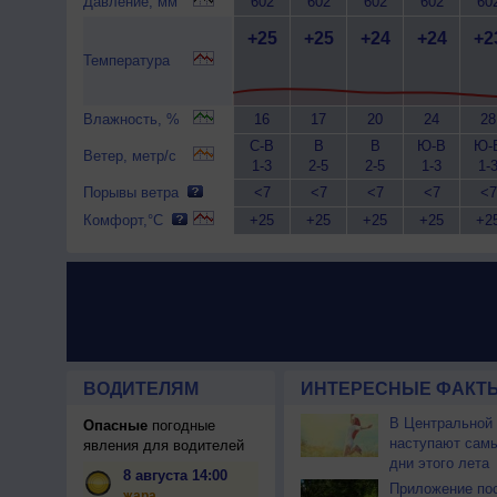
Давление, мм
602
602
602
602
60
+25
+25
+24
+24
+2
Температура
Влажность, %
16
17
20
24
28
С-В
В
В
Ю-В
Ю-
Ветер, метр/с
1-3
2-5
2-5
1-3
1-
Порывы ветра
<7
<7
<7
<7
<7
Комфорт,°C
+25
+25
+25
+25
+2
ВОДИТЕЛЯМ
ИНТЕРЕСНЫЕ ФАКТЫ
В Центральной
Опасные
погодные
наступают сам
явления для водителей
дни этого лета
8 августа 14:00
Приложение по
жара