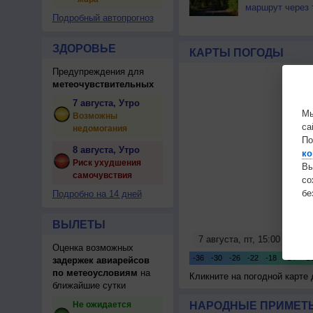
маршрут через 
Подробный автопрогноз
ЗДОРОВЬЕ
КАРТЫ ПОГОДЫ
Предупреждения для
метеочувствительных
7 августа, Утро
Мы
Возможны
са
недомогания
По
8 августа, Утро
ко
Риск ухудшения
Вы
самочувствия
с
бе
Подробно на 14 дней
ВЫЛЕТЫ
Оценка возможных
задержек авиарейсов
по метеоусловиям
на
Кликните на погодной карте
ближайшие сутки
Не ожидается
НАРОДНЫЕ ПРИМЕТЫ