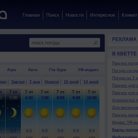
Главная
Поиск
Новости
Интересное
Климат
РЕКЛАМА
В КВЕТТЕ
Прогноз пого
Агро
Авто
Г/м бури
УФ-индекс
Погода сегод
Погода на 3 
дня
Завтра
3 дня
Неделя
10 дней
14 дней
Прогноз для 
т
7 пт
7 пт
7 пт
7 пт
7 пт
7 пт
7 пт
7 пт
7
Прогноз для 
0
5:00
6:00
7:00
8:00
9:00
10:00
11:00
12:00
13
Агропрогноз 
Для метеочу
Прогноз магн
Индекс УФ-из
Карты погод
0
0.0
0.0
0.0
0.0
0.0
0.0
0.0
0.0
0
Инфографик