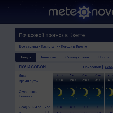
Почасовой прогноз в Кветте
Все страны
›
Пакистан
›
›
Погода в Кветте
Погода
Аллергия
Самочувствие
Профи
ПОЧАСОВОЙ
Почасовой
Сего
7 пт
7 пт
7 пт
7 пт
7 п
Дата
0:00
1:00
2:00
3:00
4:0
Время суток
Облачность
Явления
Осадки, мм за 1 час
0.0
0.0
0.0
0.0
0.