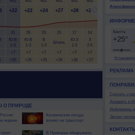
2
602
602
602
602
602
602
602
602
6
Атмосферно
3
+22
+22
+24
+27
+28
+29
+30
+31
+
ИНФОРМЕ
31
35
33
25
17
14
12
11
В
Ю-В
Ю-В
В
Ю-З
З
З
З
Штиль
3
1-3
1-3
1-3
1-3
2-5
2-5
2-5
2
<7
<7
<7
<7
<7
<7
<7
<7
Установите
5
+25
+25
+25
+26
+26
+27
+28
+29
+
РЕКЛАМА
ПОНРАВИ
Сделать стар
Добавить в И
 О ПРИРОДЕ
Информеры д
 России
Космическая погода
Экпорт погод
ые жаркие
влияет на транспорт
КОНТАКТ
строит
В Приморье обнаружены