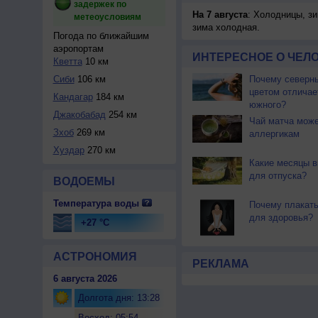
задержек по
На 7 августа
: Холодницы, зи
метеоусловиям
зима холодная.
Погода по ближайшим
аэропортам
ИНТЕРЕСНОЕ О ЧЕЛО
Кветта
10 км
Сиби
106 км
Почему северны
цветом отличае
Кандагар
184 км
южного?
Джакобабад
254 км
Чай матча може
Зхоб
269 км
аллергикам
Хуздар
270 км
Какие месяцы в
для отпуска?
ВОДОЕМЫ
Температура воды
Почему плакать
для здоровья?
+27 °C
АСТРОНОМИЯ
РЕКЛАМА
6 августа 2026
Долгота дня: 13:28
Восход: 05:54