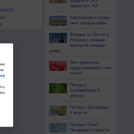
воздуха в ОАЭ
превысила +51°
льности
осы
Европейские столицы
бьют рекорды жары
а
Впервые за 155 лет в
Лондоне в течение
месяца не выпадал
дождь
Лето продолжит
шим
щедро раздавать своё
ем.
тепло!
ике
Погода в
ить
Екатеринбурге 5
ки
августа
Погода в Краснодаре
5 августа
Погода в Санкт-
Петербурге 5 августа