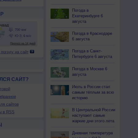
00
700
699
699
698
698
699
699
700
Погода в
26
+26
+27
+27
+26
+25
+25
+24
+23
Р
Екатеринбурге 6
августа
73
73
72
72
75
78
81
84
86
Погода в Краснодаре
6 августа
-З
Ю-З
Ю-З
Ю-З
Ю-З
Ю-З
Ю-З
Ю-З
Ю-З
-12
7-12
7-12
7-12
7-12
7-12
7-12
5-9
5-9
Погода в Санкт-
 погоду на сайт
12
12
12
11
11
11
11
11
11
Петербурге 6 августа
28
+28
+28
+28
+27
+26
+25
+24
+23
Погода в Москве 6
августа
ЛСЯ САЙТ?
Июль в России стал
товой
самым тёплым за всю
збранное
историю
ля сайтов
В Центральной России
ы в RSS
наступают самые
жаркие дни этого лета
Ы
Дневная температура