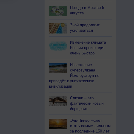
Погода в Москве 5
августа
Зной продолжит
усиливаться
Изменение климата
России происходит
очень быстро
Извержение
супервулкана
Йеллоустоун не
приведёт к уничтожению
цивилизации
Слизни – это
фактически новый
борщевик
Эль-Ниньо может
стать самым сильным
за последние 150 лет