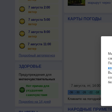
маршрут через 
7 августа 2:00
ветер
КАРТЫ ПОГОДЫ
7 августа 5:00
ветер
7 августа 8:00
ветер
7 августа 11:00
ветер
Мы
Подробный автопрогноз
са
По
ЗДОРОВЬЕ
ко
Вы
Предупреждения для
с
метеочувствительных
бе
Нет причин для
ухудшения
самочувствия
Кликните на погодной карте
Подробно на 14 дней
НАРОДНЫЕ ПРИМЕТЫ