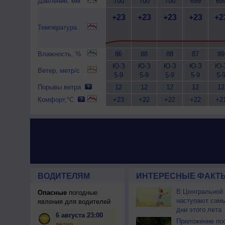
Давление, мм
700
700
700
699
69
+23
+23
+23
+23
+2
Температура
Влажность, %
86
88
88
87
89
Ю-З
Ю-З
Ю-З
Ю-З
Ю-
Ветер, метр/с
5-9
5-9
5-9
5-9
5-
Порывы ветра
12
12
12
12
12
Комфорт,°C
+23
+22
+22
+22
+2
ВОДИТЕЛЯМ
ИНТЕРЕСНЫЕ ФАКТЫ
В Центральной
Опасные
погодные
наступают сам
явления для водителей
дни этого лета
6 августа 23:00
Приложение по
ветер