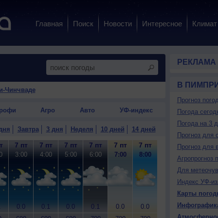
Главная
Поиск
Новости
Интересное
Климат
РЕКЛАМА
В ПИМПР
и-Чинчваде
Прогноз пого
рофи
Агро
Авто
УФ-индекс
Погода сегод
Погода на 3 
дня
Завтра
3 дня
Неделя
10 дней
14 дней
Прогноз для 
т
7 пт
7 пт
7 пт
7 пт
7 пт
7 пт
7 пт
7 пт
7
Прогноз для 
0
3:00
4:00
5:00
6:00
7:00
8:00
9:00
10:00
11
Агропрогноз 
Для метеочу
Индекс УФ-из
Карты погод
Инфографик
1
0.0
0.1
0.0
0.1
0.0
0.0
0.1
0.1
0
Атмосферно