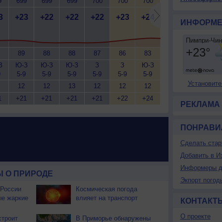
9
699
699
699
700
700
700
700
700
7
3
+23
+22
+22
+22
+23
+24
+24
+26
+
ИНФОРМЕ
89
88
88
87
86
83
80
74
З
Ю-З
Ю-З
Ю-З
З
З
Ю-З
Ю-З
Ю-З
Ю
9
5-9
5-9
5-9
5-9
5-9
5-9
7-12
7-12
7
Установите
12
12
13
12
12
12
12
12
1
+21
+21
+21
+21
+22
+24
+25
+27
+
РЕКЛАМА
ПОНРАВИ
Сделать стар
Добавить в И
Информеры д
 О ПРИРОДЕ
Экпорт погод
 России
Космическая погода
ые жаркие
влияет на транспорт
КОНТАКТ
О проекте
строит
В Приморье обнаружены