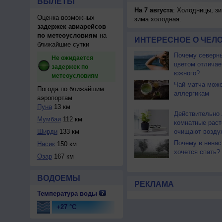
ВЫЛЕТЫ
На 7 августа
: Холодницы, зи
Оценка возможных
зима холодная.
задержек авиарейсов
по метеоусловиям
на
ИНТЕРЕСНОЕ О ЧЕЛО
ближайшие сутки
Почему северны
Не ожидается
цветом отличае
задержек по
южного?
метеоусловиям
Чай матча може
Погода по ближайшим
аллергикам
аэропортам
Пуна
13 км
Действительно 
Мумбаи
112 км
комнатные раст
Ширди
133 км
очищают возду
Почему в ненас
Насик
150 км
хочется спать?
Озар
167 км
ВОДОЕМЫ
РЕКЛАМА
Температура воды
+27 °C