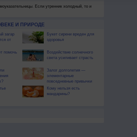
моуказательницы. Если утренник холодный, то и
ВЕКЕ И ПРИРОДЕ
й загар
Букет сирени вреден для
тся от
здоровья
т помочь
Воздействие солнечного
света усиливает страсть
ли
Залог долголетия —
ения
элементарные
х?
повседневные привычки
тье
Кому нельзя есть
мандарины?