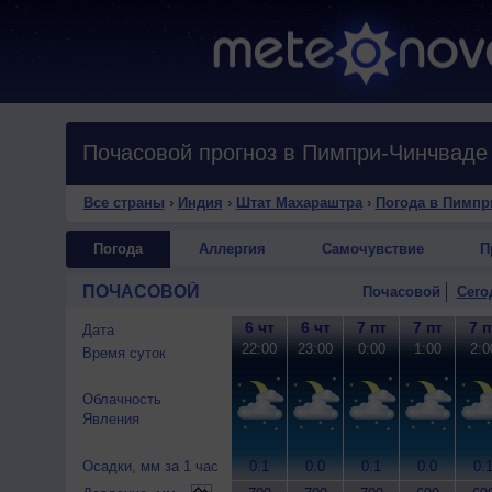
Почасовой прогноз в Пимпри-Чинчваде
Все страны
›
Индия
›
Штат Махараштра
›
Погода в Пимпр
Погода
Аллергия
Самочувствие
П
ПОЧАСОВОЙ
Почасовой
Сего
6 чт
6 чт
7 пт
7 пт
7 п
Дата
22:00
23:00
0:00
1:00
2:0
Время суток
Облачность
Явления
Осадки, мм за 1 час
0.1
0.0
0.1
0.0
0.