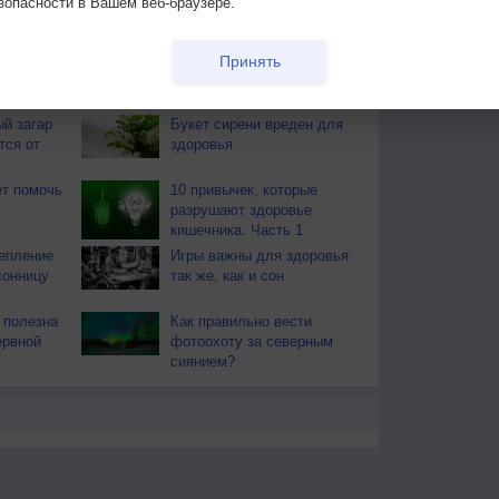
зопасности в Вашем веб-браузере.
моуказательницы. Если утренник холодный, то и
Принять
ВЕКЕ И ПРИРОДЕ
й загар
Букет сирени вреден для
тся от
здоровья
т помочь
10 привычек, которые
разрушают здоровье
кишечника. Часть 1
епление
Игры важны для здоровья
сонницу
так же, как и сон
 полезна
Как правильно вести
ервной
фотоохоту за северным
сиянием?