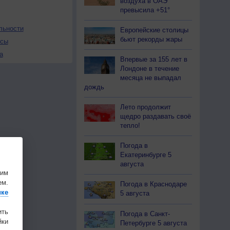
воздуха в ОАЭ
превысила +51°
льности
Европейские столицы
бьют рекорды жары
осы
а
Впервые за 155 лет в
Лондоне в течение
месяца не выпадал
дождь
Лето продолжит
щедро раздавать своё
тепло!
Погода в
Екатеринбурге 5
августа
шим
ем.
Погода в Краснодаре
ике
5 августа
ить
Погода в Санкт-
ки
Петербурге 5 августа