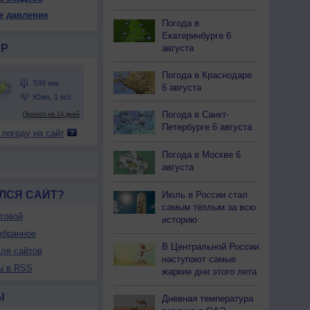
02
602
602
602
602
601
600
600
599
е давление
Погода в
20
+20
+22
+25
+25
+27
+27
+28
+28
Екатеринбурге 6
Р
августа
81
80
74
67
60
55
51
49
48
Погода в Краснодаре
6 августа
Ю-З
Ю
Ю
Ю
Ю-В
Ю-В
Ю-В
иль
Штиль
1-3
1-3
1-3
1-3
1-3
1-3
1-3
Погода в Санкт-
<7
<7
<7
<7
<7
<7
<7
<7
<7
Петербурге 6 августа
 погоду на сайт
20
+21
+23
+26
+26
+27
+28
+28
+28
Погода в Москве 6
августа
ЛСЯ САЙТ?
Июль в России стал
самым тёплым за всю
товой
историю
збранное
В Центральной России
ля сайтов
наступают самые
ы в RSS
жаркие дни этого лета
Ы
Дневная температура