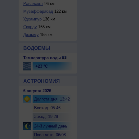
Равалакот
96 км
Музаффарабад
122 км
Удхампур
136 км
Скарду
155 км
Джамму
155 км
ВОДОЕМЫ
Температура воды
+23 °C
АСТРОНОМИЯ
6 августа 2026
Долгота дня: 13:42
Восход: 05:46
Заход: 19:28
24-й лунный день
Посл.четв. 06/08