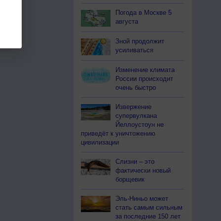
Погода в Москве 5
августа
Зной продолжит
усиливаться
Изменение климата
России происходит
очень быстро
Извержение
супервулкана
Йеллоустоун не
приведёт к уничтожению
цивилизации
Слизни – это
фактически новый
борщевик
Эль-Ниньо может
стать самым сильным
за последние 150 лет