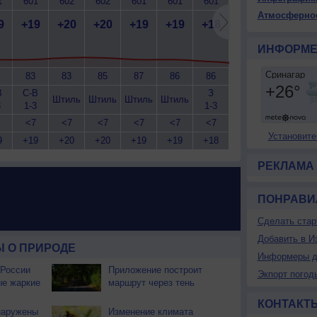
1
601
602
602
601
601
601
601
602
6
Атмосферно
9
+19
+20
+20
+19
+19
+18
+17
+18
+
ИНФОРМЕ
83
83
85
87
86
86
86
84
В
С-В
З
З
Ю-З
Штиль
Штиль
Штиль
Штиль
Шт
3
1-3
1-3
1-3
1-3
<7
<7
<7
<7
<7
<7
<7
<7
Установите
9
+19
+20
+20
+19
+19
+18
+17
+18
+
РЕКЛАМА
ПОНРАВИ
Сделать стар
Добавить в И
 О ПРИРОДЕ
Информеры д
 России
Приложение построит
Экпорт погод
ые жаркие
маршрут через тень
КОНТАКТ
наружены
Изменение климата