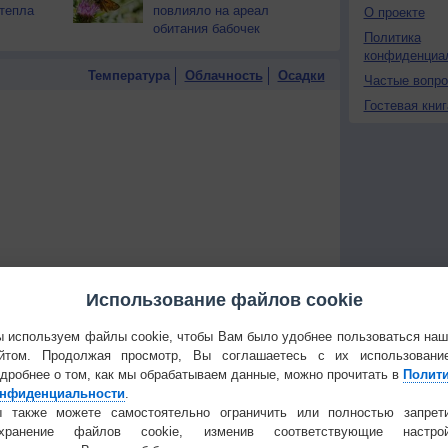
тепла
повлияло на ареал
О проекте
обитания бабочек
Политика
конфиденциа
Температура
Облачность
Осадки
Частые вопр
Гостевая книг
Использование файлов cookie
 используем файлы cookie, чтобы Вам было удобнее пользоваться на
йтом. Продолжая просмотр, Вы соглашаетесь с их использовани
дробнее о том, как мы обрабатываем данные, можно прочитать в
Полит
нфиденциальности
.
 для получения подробных данных
 также можете самостоятельно ограничить или полностью запрет
охранение файлов cookie, изменив соответствующие настрой
 И ПРАЗДНИКИ