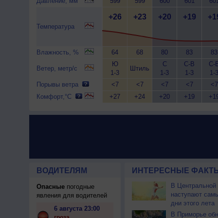
Давление, мм
599
599
600
601
60
+26
+23
+20
+19
+1
Температура
Влажность, %
64
68
80
83
83
Ю
С
С-В
С-
Ветер, метр/с
Штиль
1-3
1-3
1-3
1-
Порывы ветра
<7
<7
<7
<7
<7
Комфорт,°C
+27
+24
+20
+19
+1
ВОДИТЕЛЯМ
ИНТЕРЕСНЫЕ ФАКТЫ
В Центральной
Опасные
погодные
наступают сам
явления для водителей
дни этого лета
6 августа 23:00
В Приморье об
гроза