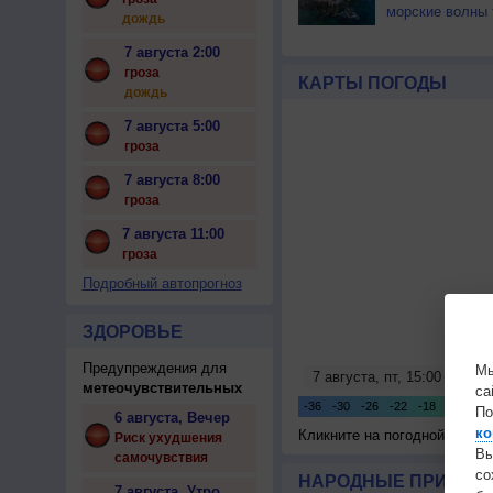
морские волны 
дождь
7 августа 2:00
гроза
КАРТЫ ПОГОДЫ
дождь
7 августа 5:00
гроза
7 августа 8:00
гроза
7 августа 11:00
гроза
Подробный автопрогноз
ЗДОРОВЬЕ
Предупреждения для
Мы
метеочувствительных
са
По
6 августа, Вечер
ко
Кликните на погодной карте
Риск ухудшения
Вы
самочувствия
с
НАРОДНЫЕ ПРИМЕТЫ
7 августа, Утро