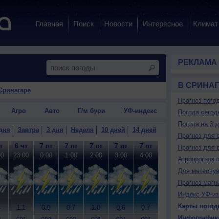
Главная
Поиск
Новости
Интересное
Климат
РЕКЛАМА
В СРИНА
Сринагаре
Прогноз пого
Агро
Авто
Г/м бури
УФ-индекс
Погода сегод
Погода на 3 
дня
Завтра
3 дня
Неделя
10 дней
14 дней
Прогноз для 
т
6 чт
7 пт
7 пт
7 пт
7 пт
7 пт
7 пт
7 пт
7
Прогноз для 
00
23:00
0:00
1:00
2:00
3:00
4:00
5:00
6:00
7
Агропрогноз 
Для метеочу
Прогноз магн
Индекс УФ-из
Карты погод
4
1.1
0.9
0.7
1.0
0.6
0.7
0.5
0.2
0
Инфографик