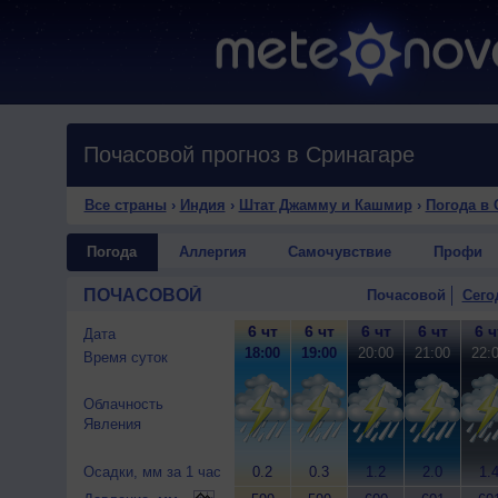
Почасовой прогноз в Сринагаре
Все страны
›
Индия
›
Штат Джамму и Кашмир
›
Погода в 
Погода
Аллергия
Самочувствие
Профи
ПОЧАСОВОЙ
Почасовой
Сего
6 чт
6 чт
6 чт
6 чт
6 ч
Дата
18:00
19:00
20:00
21:00
22:
Время суток
Облачность
Явления
Осадки, мм за 1 час
0.2
0.3
1.2
2.0
1.