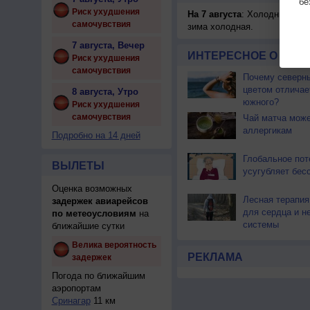
бе
Риск ухудшения
На 7 августа
: Холодницы, зи
самочувствия
зима холодная.
7 августа, Вечер
ИНТЕРЕСНОЕ О ЧЕЛО
Риск ухудшения
самочувствия
Почему северны
цветом отличае
8 августа, Утро
южного?
Риск ухудшения
самочувствия
Чай матча може
аллергикам
Подробно на 14 дней
Глобальное пот
ВЫЛЕТЫ
усугубляет бес
Оценка возможных
Лесная терапия
задержек авиарейсов
для сердца и н
по метеоусловиям
на
системы
ближайшие сутки
Велика вероятность
РЕКЛАМА
задержек
Погода по ближайшим
аэропортам
Сринагар
11 км