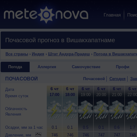
Главная
Пои
Почасовой прогноз в Вишакхапатнаме
Все страны
›
Индия
›
Штат Андхра-Прадеш
›
Погода в Вишакхапат
Погода
Аллергия
Самочувствие
Профи
ПОЧАСОВОЙ
Почасовой
Сегодня
Зав
6 чт
6 чт
6 чт
6 чт
6 чт
6 чт
Дата
17:00
18:00
19:00
20:00
21:00
22:0
Время суток
Облачность
Явления
Осадки, мм за 1 час
0.1
0.1
0.5
0.1
0.6
1.7
Давление, мм
746
746
746
747
747
748