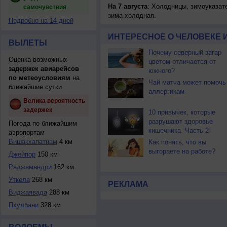
На 7 августа
: Холодницы, зимоуказат
самочувствия
зима холодная.
Подробно на 14 дней
ИНТЕРЕСНОЕ О ЧЕЛОВЕКЕ 
ВЫЛЕТЫ
Почему северный загар
Оценка возможных
цветом отличается от
задержек авиарейсов
южного?
по метеоусловиям
на
Чай матча может помочь
ближайшие сутки
аллергикам
Велика вероятность
задержек
10 привычек, которые
разрушают здоровье
Погода по ближайшим
кишечника. Часть 2
аэропортам
Вишакхапатнам
4 км
Как понять, что вы
выгораете на работе?
Джейпор
150 км
Раджамандри
162 км
Уткела
268 км
РЕКЛАМА
Виджаявада
288 км
Пхулбани
328 км