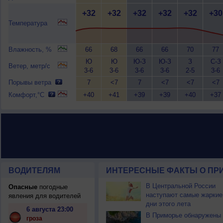
+32
+32
+32
+32
+32
+30
Температура
Влажность, %
66
68
66
66
70
77
Ю
Ю
Ю-З
Ю-З
З
С-З
Ветер, метр/с
3-6
3-6
3-6
3-6
2-5
3-6
Порывы ветра
7
<7
7
<7
<7
<7
Комфорт,°C
+40
+41
+39
+39
+40
+37
ВОДИТЕЛЯМ
ИНТЕРЕСНЫЕ ФАКТЫ О ПР
В Центральной России
Опасные
погодные
наступают самые жаркие
явления для водителей
дни этого лета
6 августа 23:00
В Приморье обнаружены
гроза