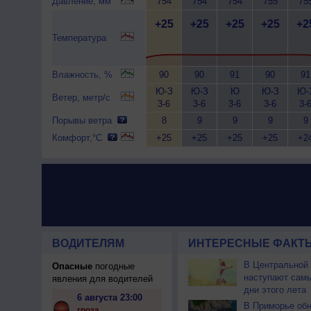
Давление, мм
754
754
754
755
75
+25
+25
+25
+25
+2
Температура
Влажность, %
90
90
91
90
91
Ю-З
Ю-З
Ю
Ю-З
Ю-
Ветер, метр/с
3-6
3-6
3-6
3-6
3-
Порывы ветра
8
9
9
9
9
Комфорт,°C
+25
+25
+25
+25
+2
ВОДИТЕЛЯМ
ИНТЕРЕСНЫЕ ФАКТЫ
В Центральной
Опасные
погодные
наступают сам
явления для водителей
дни этого лета
6 августа 23:00
В Приморье об
гроза