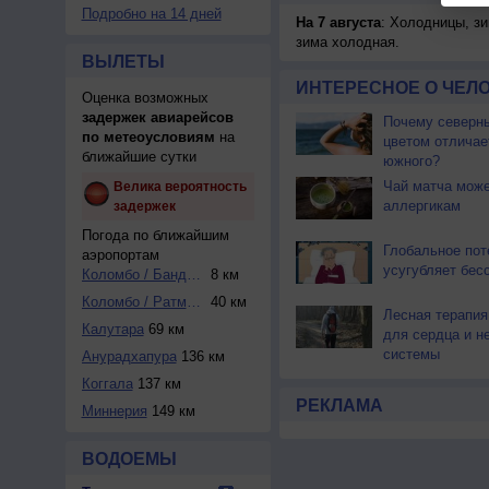
Подробно на 14 дней
На 7 августа
: Холодницы, зи
зима холодная.
ВЫЛЕТЫ
ИНТЕРЕСНОЕ О ЧЕЛО
Оценка возможных
задержек авиарейсов
Почему северны
по метеоусловиям
на
цветом отличае
ближайшие сутки
южного?
Чай матча може
Велика вероятность
аллергикам
задержек
Погода по ближайшим
Глобальное пот
аэропортам
усугубляет бес
Коломбо / Бандара...
8 км
Коломбо / Ратмала...
40 км
Лесная терапия
Калутара
69 км
для сердца и н
системы
Анурадхапура
136 км
Коггала
137 км
РЕКЛАМА
Миннерия
149 км
ВОДОЕМЫ