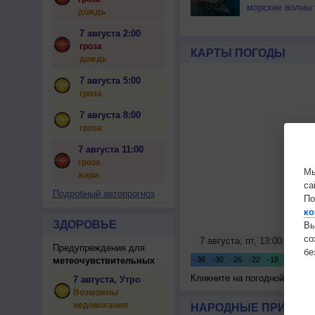
морские волны 
дождь
7 августа 2:00
гроза
КАРТЫ ПОГОДЫ
дождь
7 августа 5:00
гроза
7 августа 8:00
гроза
7 августа 11:00
гроза
Мы
жара
са
Подробный автопрогноз
По
ко
ЗДОРОВЬЕ
Вы
с
Предупреждения для
бе
метеочувствительных
Кликните на погодной карте
7 августа, Утро
Возможны
недомогания
НАРОДНЫЕ ПРИМЕТЫ