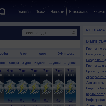
Главная
Поиск
Новости
Интересное
Климат
РЕКЛАМА
В МИНУВ
Прогноз пого
рофи
Агро
Авто
УФ-индекс
Погода сегод
Погода на 3 
дня
Завтра
3 дня
Неделя
10 дней
14 дней
Прогноз для 
т
6 чт
7 пт
7 пт
7 пт
7 пт
7 пт
7 пт
7 пт
7
Прогноз для 
00
23:00
0:00
1:00
2:00
3:00
4:00
5:00
6:00
7
Агропрогноз 
Для метеочу
Индекс УФ-из
Карты погод
Инфографик
7
0.7
0.6
0.7
0.7
0.5
0.8
0.5
0.1
0
Атмосферно