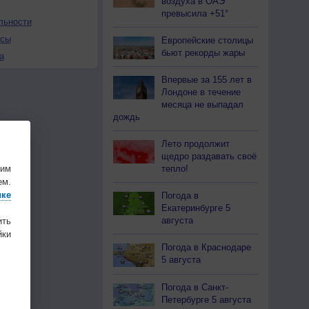
воздуха в ОАЭ
превысила +51°
льности
осы
Европейские столицы
бьют рекорды жары
а
Впервые за 155 лет в
Лондоне в течение
месяца не выпадал
дождь
Лето продолжит
щедро раздавать своё
шим
тепло!
ем.
ике
Погода в
Екатеринбурге 5
августа
ить
ки
Погода в Краснодаре
5 августа
Погода в Санкт-
Петербурге 5 августа