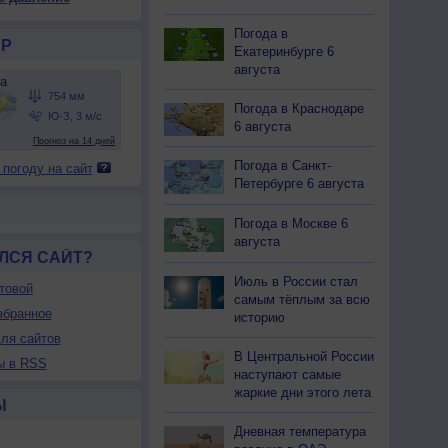
54
754
754
754
754
754
753
752
752
Погода в
25
+27
+28
+29
+29
+29
+29
+29
+28
Р
Екатеринбурге 6
августа
86
81
76
68
65
64
66
67
71
Погода в Краснодаре
6 августа
-З
Ю-З
Ю-З
Ю-З
Ю-З
Ю-З
Ю-З
Ю-З
Ю-З
-6
3-6
3-6
5-9
5-9
5-9
5-9
5-9
3-6
Погода в Санкт-
 погоду на сайт
10
10
10
10
10
10
10
10
10
Петербурге 6 августа
26
+29
+31
+32
+32
+32
+32
+32
+30
Погода в Москве 6
августа
ЛСЯ САЙТ?
Июль в России стал
товой
самым тёплым за всю
збранное
историю
ля сайтов
В Центральной России
ы в RSS
наступают самые
жаркие дни этого лета
Ы
Дневная температура