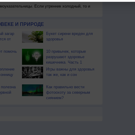
моуказательницы. Если утренник холодный, то и
ВЕКЕ И ПРИРОДЕ
й загар
Букет сирени вреден для
тся от
здоровья
т помочь
10 привычек, которые
разрушают здоровье
кишечника. Часть 1
епление
Игры важны для здоровья
сонницу
так же, как и сон
 полезна
Как правильно вести
ервной
фотоохоту за северным
сиянием?