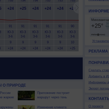
5
755
754
754
753
753
753
753
754
7
5
+24
+25
+24
+24
+24
+24
+24
+25
+
ИНФОРМЕ
91
91
91
91
91
90
90
89
З
Ю-З
Ю-З
Ю-З
Ю-З
Ю-З
Ю-З
Ю-З
Ю-З
Ю
6
3-6
3-6
3-6
3-6
3-6
3-6
3-6
3-6
3
Установите
9
9
9
9
9
10
10
9
4
+24
+24
+24
+24
+24
+25
+24
+25
+
РЕКЛАМА
ПОНРАВИ
Сделать стар
Добавить в И
Информеры д
 О ПРИРОДЕ
Экпорт погод
 России
Приложение построит
ые жаркие
маршрут через тень
КОНТАКТ
О проекте
наружены
Изменение климата