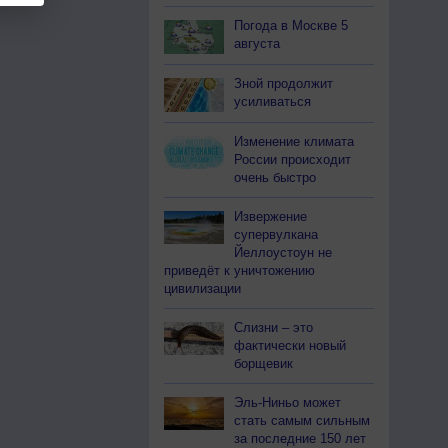
Погода в Москве 5
августа
Зной продолжит
усиливаться
Изменение климата
России происходит
очень быстро
Извержение
супервулкана
Йеллоустоун не
приведёт к уничтожению
цивилизации
Слизни – это
фактически новый
борщевик
Эль-Ниньо может
стать самым сильным
за последние 150 лет