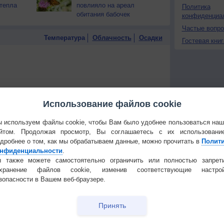
тепла
повлияло на ареал
Политика
обитания бабочек
конфиденциа
Частые вопр
Температура
Облачность
Осадки
Гостевая книг
Использование файлов cookie
 используем файлы cookie, чтобы Вам было удобнее пользоваться на
йтом. Продолжая просмотр, Вы соглашаетесь с их использовани
дробнее о том, как мы обрабатываем данные, можно прочитать в
Полит
нфиденциальности
.
 также можете самостоятельно ограничить или полностью запрет
охранение файлов cookie, изменив соответствующие настрой
зопасности в Вашем веб-браузере.
 для получения подробных данных
Принять
 И ПРАЗДНИКИ