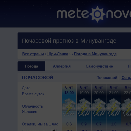
Почасовой прогноз в Минувангоде
Все страны
›
Шри-Ланка
›
›
Погода в Минувангоде
Погода
Аллергия
Самочувствие
П
ПОЧАСОВОЙ
Почасовой
Сего
6 чт
6 чт
6 чт
6 чт
6 ч
Дата
18:00
19:00
20:00
21:00
22:
Время суток
Облачность
Явления
Осадки, мм за 1 час
0.8
0.9
0.7
1.0
0.