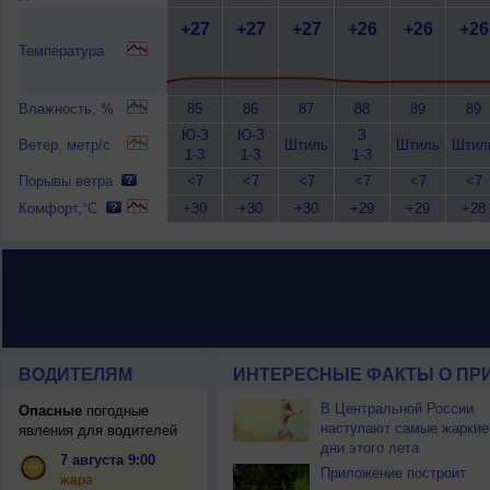
+27
+27
+27
+26
+26
+26
Температура
Влажность, %
85
86
87
88
89
89
Ю-З
Ю-З
З
Ветер, метр/с
Штиль
Штиль
Штил
1-3
1-3
1-3
Порывы ветра
<7
<7
<7
<7
<7
<7
Комфорт,°C
+30
+30
+30
+29
+29
+28
ВОДИТЕЛЯМ
ИНТЕРЕСНЫЕ ФАКТЫ О ПР
В Центральной России
Опасные
погодные
наступают самые жаркие
явления для водителей
дни этого лета
7 августа 9:00
Приложение построит
жара