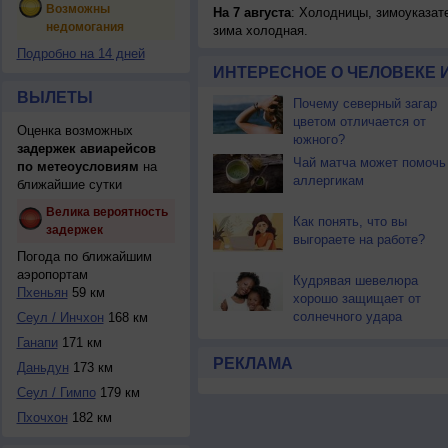
Возможны
На 7 августа
: Холодницы, зимоуказат
недомогания
зима холодная.
Подробно на 14 дней
ИНТЕРЕСНОЕ О ЧЕЛОВЕКЕ 
ВЫЛЕТЫ
Почему северный загар
цветом отличается от
Оценка возможных
южного?
задержек авиарейсов
Чай матча может помочь
по метеоусловиям
на
аллергикам
ближайшие сутки
Велика вероятность
Как понять, что вы
задержек
выгораете на работе?
Погода по ближайшим
аэропортам
Кудрявая шевелюра
Пхеньян
59 км
хорошо защищает от
солнечного удара
Сеул / Инчхон
168 км
Ганапи
171 км
РЕКЛАМА
Даньдун
173 км
Сеул / Гимпо
179 км
Пхочхон
182 км