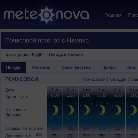
Главная
Пои
Почасовой прогноз в Нампхо
Все страны
›
КНДР
›
›
Погода в Нампхо
Погода
Аллергия
Самочувствие
Профи
Агро
ПОЧАСОВОЙ
Почасовой
Сегодня
Зав
7 пт
7 пт
7 пт
7 пт
7 пт
7 пт
Дата
0:00
1:00
2:00
3:00
4:00
5:00
Время суток
Облачность
Явления
Осадки, мм за 1 час
0.0
0.0
0.0
0.0
0.0
0.0
Давление, мм
751
751
750
750
750
750