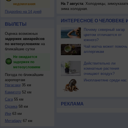
На 7 августа
: Холодницы, зимоуказат
недомогания
зима холодная.
Подробно на 14 дней
ИНТЕРЕСНОЕ О ЧЕЛОВЕКЕ 
ВЫЛЕТЫ
Почему северный загар
Оценка возможных
цветом отличается от
задержек авиарейсов
южного?
по метеоусловиям
на
Чай матча может помочь
ближайшие сутки
аллергикам
Не ожидается
задержек по
Действительно ли
метеоусловиям
комнатные растения
очищают воздух?
Погода по ближайшим
аэропортам
Инопланетяне среди нас
Нагасаки
35 км
Камигото
52 км
Сага
55 км
РЕКЛАМА
Одзика
58 км
Ики
63 км
Метабару
67 км