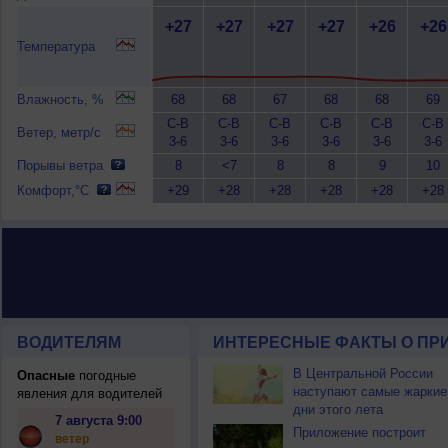
+27
+27
+27
+27
+26
+26
Температура
Влажность, %
68
68
67
68
68
69
С-В
С-В
С-В
С-В
С-В
С-В
Ветер, метр/с
3-6
3-6
3-6
3-6
3-6
3-6
Порывы ветра
8
<7
8
8
9
10
Комфорт,°C
+29
+28
+28
+28
+28
+28
ВОДИТЕЛЯМ
ИНТЕРЕСНЫЕ ФАКТЫ О ПР
В Центральной России
Опасные
погодные
наступают самые жаркие
явления для водителей
дни этого лета
7 августа 9:00
Приложение построит
ветер