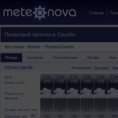
Главная
Пои
Почасовой прогноз в Сасебо
Все страны
›
Япония
›
›
Погода в Сасебо
Погода
Аллергия
Самочувствие
Профи
Агро
ПОЧАСОВОЙ
Почасовой
Сегодня
Зав
7 пт
7 пт
7 пт
7 пт
7 пт
7 пт
Дата
0:00
1:00
2:00
3:00
4:00
5:00
Время суток
Облачность
Явления
Осадки, мм за 1 час
0.0
0.0
0.0
0.0
0.0
0.0
Давление, мм
741
741
740
740
740
740