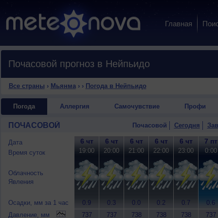
Главная
Пои
Почасовой прогноз в Нейпьидо
Все страны
›
Мьянма
›
›
Погода в Нейпьидо
Погода
Аллергия
Самочувствие
Профи
ПОЧАСОВОЙ
Почасовой
Сегодня
Зав
6 чт
6 чт
6 чт
6 чт
6 чт
7 пт
Дата
19:00
20:00
21:00
22:00
23:00
0:00
Время суток
Облачность
Явления
Осадки, мм за 1 час
0.9
0.3
0.0
0.2
0.7
0.6
Давление, мм
737
737
738
738
738
737