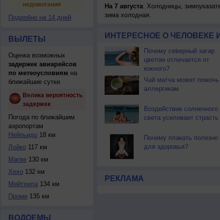
недомогания
На 7 августа
: Холодницы, зимоуказат
зима холодная.
Подробно на 14 дней
ИНТЕРЕСНОЕ О ЧЕЛОВЕКЕ 
ВЫЛЕТЫ
Почему северный загар
Оценка возможных
цветом отличается от
задержек авиарейсов
южного?
по метеоусловиям
на
Чай матча может помочь
ближайшие сутки
аллергикам
Велика вероятность
задержек
Воздействие солнечного
Погода по ближайшим
света усиливает страсть
аэропортам
Нейпьидо
18 км
Почему плакать полезно
для здоровья?
Лойко
117 км
Магве
130 км
Хехо
132 км
РЕКЛАМА
Мейтхила
134 км
Проме
135 км
ВОДОЕМЫ