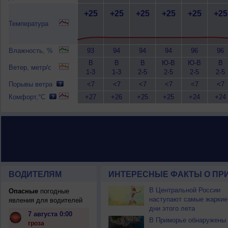
+25
+25
+25
+25
+25
+25
Температура
Влажность, %
93
94
94
94
96
96
В
В
В
Ю-В
Ю-В
В
Ветер, метр/с
1-3
1-3
2-5
2-5
2-5
2-5
Порывы ветра
<7
<7
<7
<7
<7
<7
Комфорт,°C
+27
+26
+25
+25
+24
+24
ВОДИТЕЛЯМ
ИНТЕРЕСНЫЕ ФАКТЫ О ПР
В Центральной России
Опасные
погодные
наступают самые жаркие
явления для водителей
дни этого лета
7 августа 0:00
В Приморье обнаружены
гроза