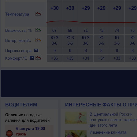
+30
+30
+29
+29
+29
+29
Температура
Влажность, %
67
69
71
73
74
75
Ю-З
Ю-З
Ю-З
Ю
Ю
Ю
Ветер, метр/с
3-6
3-6
3-6
3-6
3-6
3-6
Порывы ветра
9
9
8
8
8
8
Комфорт,°C
+36
+35
+34
+34
+33
+33
ВОДИТЕЛЯМ
ИНТЕРЕСНЫЕ ФАКТЫ О ПР
В Центральной России
Опасные
погодные
наступают самые жаркие
явления для водителей
дни этого лета
6 августа 19:00
Изменение климата
гроза