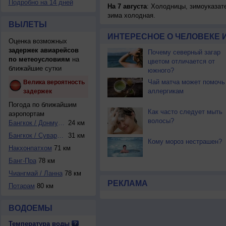
Подробно на 14 дней
На 7 августа
: Холодницы, зимоуказат
зима холодная.
ВЫЛЕТЫ
ИНТЕРЕСНОЕ О ЧЕЛОВЕКЕ 
Оценка возможных
задержек авиарейсов
Почему северный загар
по метеоусловиям
на
цветом отличается от
ближайшие сутки
южного?
Чай матча может помочь
Велика вероятность
аллергикам
задержек
Погода по ближайшим
Как часто следует мыть
аэропортам
волосы?
Бангкок / Донмуан...
24 км
Бангкок / Суварна...
31 км
Кому мороз нестрашен?
Накхонпатхом
71 км
Банг-Пра
78 км
Чиангмай / Ланна
78 км
РЕКЛАМА
Потарам
80 км
ВОДОЕМЫ
Температура воды