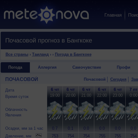
Главная
Пои
Почасовой прогноз в Бангкоке
Все страны
›
Таиланд
›
›
Погода в Бангкоке
Погода
Аллергия
Самочувствие
Профи
ПОЧАСОВОЙ
Почасовой
Сегодня
Зав
6 чт
6 чт
6 чт
6 чт
6 чт
7 пт
Дата
19:00
20:00
21:00
22:00
23:00
0:00
Время суток
Облачность
Явления
Осадки, мм за 1 час
0.7
0.1
0.0
0.0
0.0
0.0
Давление, мм
753
754
754
755
755
754