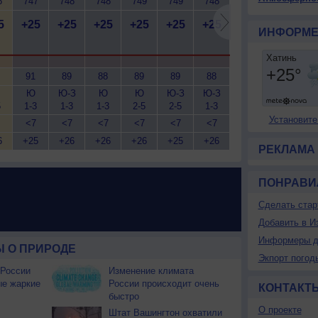
6
747
748
748
749
749
748
748
748
7
5
+25
+25
+25
+25
+25
+25
+25
+25
+
ИНФОРМЕ
91
89
88
89
89
88
89
90
Ю
Ю-З
Ю
Ю
Ю-З
Ю-З
Ю-З
Ю-З
Ю
5
1-3
1-3
1-3
2-5
2-5
1-3
1-3
1-3
1
Установите
<7
<7
<7
<7
<7
<7
<7
<7
6
+25
+26
+26
+26
+25
+26
+25
+25
+
РЕКЛАМА
ПОНРАВИ
Сделать стар
Добавить в И
Информеры д
 О ПРИРОДЕ
Экпорт погод
 России
Изменение климата
ые жаркие
России происходит очень
КОНТАКТ
быстро
О проекте
Штат Вашингтон охватили