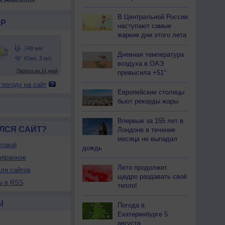
47
747
747
748
748
748
748
749
748
В Центральной России
24
+24
+24
+24
+25
+26
+26
+26
+27
Р
наступают самые
жаркие дни этого лета
91
91
91
91
88
87
88
83
80
Дневная температура
воздуха в ОАЭ
-З
Ю-З
Ю-З
Ю-З
Ю-З
Ю-З
Ю-З
Ю-З
Ю-З
превысила +51°
-3
1-3
1-3
1-3
1-3
2-5
2-5
2-5
2-5
 погоду на сайт
<7
<7
<7
<7
<7
<7
<7
<7
<7
Европейские столицы
24
+24
+24
+24
+26
+27
+27
+29
+29
бьют рекорды жары
Впервые за 155 лет в
ЛСЯ САЙТ?
Лондоне в течение
месяца не выпадал
товой
дождь
збранное
Лето продолжит
ля сайтов
щедро раздавать своё
ы в RSS
тепло!
Ы
Погода в
Екатеринбурге 5
августа