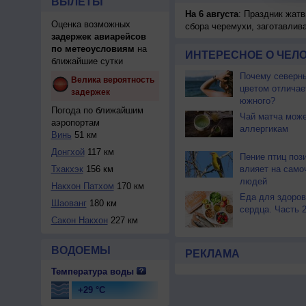
ВЫЛЕТЫ
На 6 августа
: Праздник жатв
Оценка возможных
сбора черемухи, заготавлив
задержек авиарейсов
по метеоусловиям
на
ИНТЕРЕСНОЕ О ЧЕЛО
ближайшие сутки
Почему северны
Велика вероятность
цветом отличае
задержек
южного?
Погода по ближайшим
Чай матча може
аэропортам
аллергикам
Винь
51 км
Донгхой
117 км
Пение птиц поз
Тхакхэк
156 км
влияет на само
людей
Накхон Патхом
170 км
Еда для здоров
Шаованг
180 км
сердца. Часть 
Сакон Накхон
227 км
ВОДОЕМЫ
РЕКЛАМА
Температура воды
+29 °C