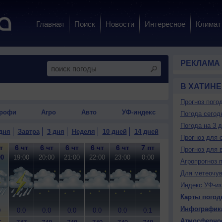
Главная
Поиск
Новости
Интересное
Климат
РЕКЛАМА
В ХАТИНЕ
Прогноз пого
рофи
Агро
Авто
УФ-индекс
Погода сегод
Погода на 3 
дня
Завтра
3 дня
Неделя
10 дней
14 дней
Прогноз для 
т
6 чт
6 чт
6 чт
6 чт
6 чт
7 пт
7 пт
7 пт
7
Прогноз для 
00
19:00
20:00
21:00
22:00
23:00
0:00
1:00
2:00
3
Агропрогноз 
Для метеочу
Индекс УФ-из
Карты погод
Инфографик
0
0.0
0.0
0.0
0.0
0.0
0.1
0.0
0.1
0
Атмосферно