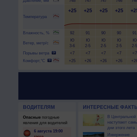
Давление, мм
748
747
747
746
74
+25
+25
+25
+25
+2
Температура
Влажность, %
92
91
90
90
91
Ю
Ю
Ю
Ю
Ю
Ветер, метр/с
3-6
2-5
2-5
2-5
2-
Порывы ветра
<7
<7
<7
<7
<7
Комфорт,°C
+25
+26
+26
+26
+2
ВОДИТЕЛЯМ
ИНТЕРЕСНЫЕ ФАКТЫ
В Центральной
Опасные
погодные
наступают сам
явления для водителей
дни этого лета
6 августа 19:00
Извержение
гроза