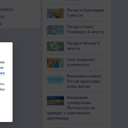
льности
Погода в Краснодаре
5 августа
осы
а
Погода в Санкт-
Петербурге 5 августа
Погода в Москве 5
августа
Зной продолжит
шим
усиливаться
ем.
ике
Изменение климата
России происходит
ить
очень быстро
ки
Извержение
супервулкана
Йеллоустоун не
приведёт к уничтожению
цивилизации