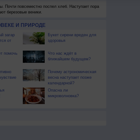
ы. Почти повсеместно поспел хлеб. Наступает пора
ают березовые веники.
ВЕКЕ И ПРИРОДЕ
й загар
Букет сирени вреден для
тся от
здоровья
т помочь
Что нас ждёт в
ближайшем будущем?
итивно
Почему астрономическая
чувствие
весна наступает позже
календарной?
ья
Опасна ли
2
микроволновка?