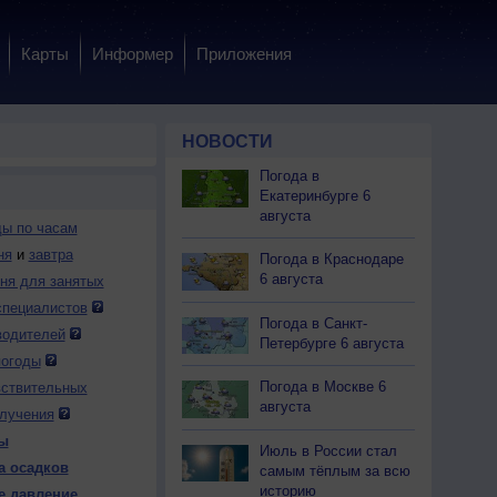
Карты
Информер
Приложения
НОВОСТИ
Погода в
Екатеринбурге 6
августа
ды по часам
ня
и
завтра
Погода в Краснодаре
6 августа
дня для занятых
специалистов
Погода в Санкт-
 пт
7 пт
7 пт
7 пт
7 пт
7 пт
7 пт
7 пт
7 пт
водителей
Петербурге 6 августа
:00
4:00
5:00
6:00
7:00
8:00
9:00
10:00
11:00
погоды
Погода в Москве 6
вствительных
августа
лучения
ы
Июль в России стал
а осадков
самым тёплым за всю
.1
0.0
0.0
0.0
0.1
0.1
0.0
0.1
0.0
историю
е давление