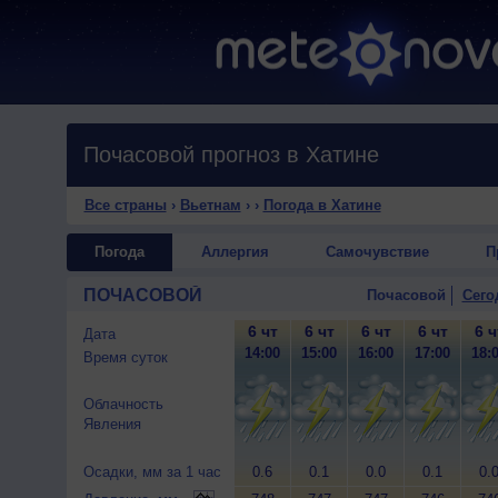
Почасовой прогноз в Хатине
Все страны
›
Вьетнам
›
›
Погода в Хатине
Погода
Аллергия
Самочувствие
П
ПОЧАСОВОЙ
Почасовой
Сего
6 чт
6 чт
6 чт
6 чт
6 ч
Дата
14:00
15:00
16:00
17:00
18:
Время суток
Облачность
Явления
Осадки, мм за 1 час
0.6
0.1
0.0
0.1
0.