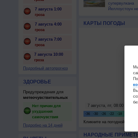
супервулкана
Йеллоустоун не
7 августа 1:00
к уничтожению
гроза
цивилизации
КАРТЫ ПОГОДЫ
7 августа 4:00
гроза
7 августа 7:00
гроза
7 августа 10:00
гроза
Мы
Подробный автопрогноз
са
По
ЗДОРОВЬЕ
ко
Вы
Предупреждения для
с
метеочувствительных
бе
Нет причин для
ухудшения
самочувствия
Кликните на погодной карте
Подробно на 14 дней
НАРОДНЫЕ ПРИМЕТЫ