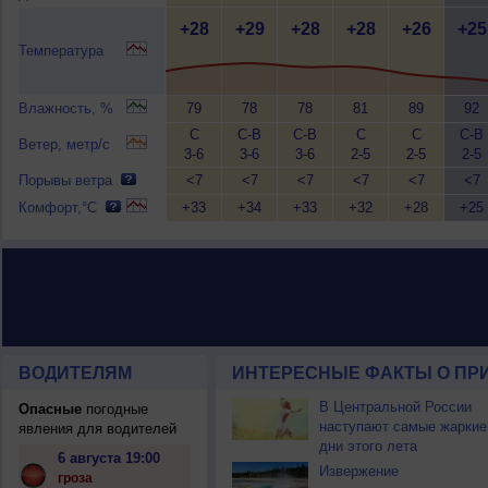
+28
+29
+28
+28
+26
+25
Температура
Влажность, %
79
78
78
81
89
92
С
С-В
С-В
С
С
С-В
Ветер, метр/с
3-6
3-6
3-6
2-5
2-5
2-5
Порывы ветра
<7
<7
<7
<7
<7
<7
Комфорт,°C
+33
+34
+33
+32
+28
+25
ВОДИТЕЛЯМ
ИНТЕРЕСНЫЕ ФАКТЫ О ПР
В Центральной России
Опасные
погодные
наступают самые жаркие
явления для водителей
дни этого лета
6 августа 19:00
Извержение
гроза