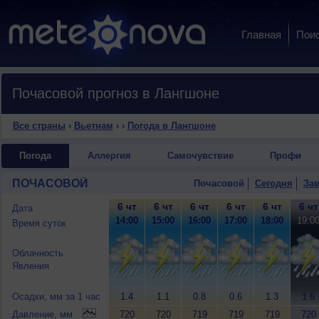
Главная
Пои
Почасовой прогноз в Лангшоне
Все страны
›
Вьетнам
›
›
Погода в Лангшоне
Погода
Аллергия
Самочувствие
Профи
ПОЧАСОВОЙ
Почасовой
Сегодня
Зав
6 чт
6 чт
6 чт
6 чт
6 чт
6 чт
Дата
14:00
15:00
16:00
17:00
18:00
19:0
Время суток
Облачность
Явления
Осадки, мм за 1 час
1.4
1.1
0.8
0.6
1.3
1.6
Давление, мм
720
720
719
719
719
720