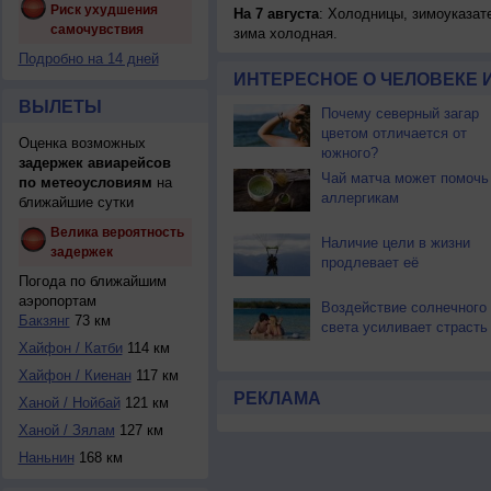
Риск ухудшения
На 7 августа
: Холодницы, зимоуказат
самочувствия
зима холодная.
Подробно на 14 дней
ИНТЕРЕСНОЕ О ЧЕЛОВЕКЕ 
ВЫЛЕТЫ
Почему северный загар
цветом отличается от
Оценка возможных
южного?
задержек авиарейсов
Чай матча может помочь
по метеоусловиям
на
аллергикам
ближайшие сутки
Велика вероятность
Наличие цели в жизни
задержек
продлевает её
Погода по ближайшим
аэропортам
Воздействие солнечного
Бакзянг
73 км
света усиливает страсть
Хайфон / Катби
114 км
Хайфон / Киенан
117 км
РЕКЛАМА
Ханой / Нойбай
121 км
Ханой / Зялам
127 км
Наньнин
168 км