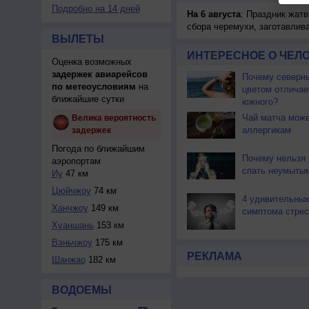
Подробно на 14 дней
На 6 августа
: Праздник жатв
сбора черемухи, заготавлив
ВЫЛЕТЫ
ИНТЕРЕСНОЕ О ЧЕЛО
Оценка возможных
задержек авиарейсов
Почему северны
по метеоусловиям
на
цветом отличае
ближайшие сутки
южного?
Чай матча може
Велика вероятность
аллергикам
задержек
Погода по ближайшим
Почему нельзя
аэропортам
спать неумыты
Иу
47 км
Цюйчжоу
74 км
4 удивительны
Ханчжоу
149 км
симптома стрес
Хуаншань
153 км
Вэньчжоу
175 км
РЕКЛАМА
Шанжао
182 км
ВОДОЕМЫ