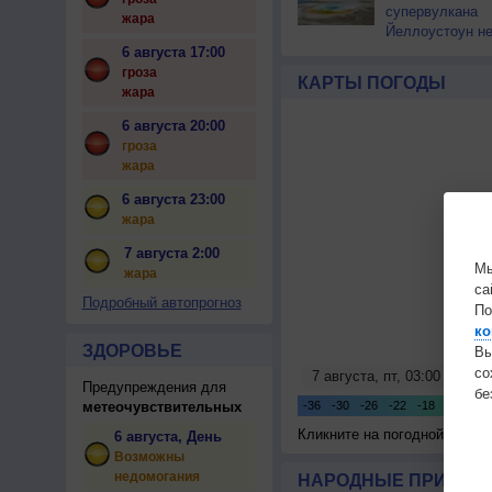
супервулкана
жара
Йеллоустоун не
к уничтожению
6 августа 17:00
цивилизации
гроза
КАРТЫ ПОГОДЫ
жара
6 августа 20:00
гроза
жара
6 августа 23:00
жара
7 августа 2:00
Мы
жара
са
Подробный автопрогноз
По
ко
ЗДОРОВЬЕ
Вы
с
Предупреждения для
бе
метеочувствительных
Кликните на погодной карте
6 августа, День
Возможны
недомогания
НАРОДНЫЕ ПРИМЕТЫ