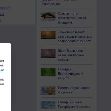
цивилизации
льности
Слизни – это
осы
фактически новый
а
борщевик
Эль-Ниньо может
стать самым сильным
за последние 150 лет
Штат Вашингтон
охватили лесные
пожары
шим
ем.
Погода в
ике
Екатеринбурге 4
августа
ить
ки
Погода в Краснодаре
4 августа
Погода в Санкт-
Петербурге 4 августа