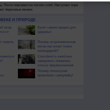
ы. Почти повсеместно поспел хлеб. Наступает пора
ают березовые веники.
ВЕКЕ И ПРИРОДЕ
й загар
Букет сирени вреден для
тся от
здоровья
т помочь
Почему астрономическая
весна наступает позже
календарной?
 ложиться
Способность животных
м?
завидовать оказалась
сильно преувеличенной
х
Почему полнолуние
са
привлекает самоубийц?