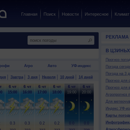
Главная
Поиск
Новости
Интересное
Климат
РЕКЛАМА
В ЦЗИНЬХ
Прогноз пого
рофи
Агро
Авто
УФ-индекс
Погода сегод
Погода на 3 
дня
Завтра
3 дня
Неделя
10 дней
14 дней
Прогноз для 
т
6 чт
6 чт
6 чт
6 чт
6 чт
6 чт
6 чт
6 чт
6
Прогноз для 
00
15:00
16:00
17:00
18:00
19:00
20:00
21:00
22:00
23
Агропрогноз 
Для метеочу
Индекс УФ-из
Карты погод
Инфографик
2
0.3
0.3
0.2
0.2
0.0
0.0
0.0
0.0
0
Атмосферно