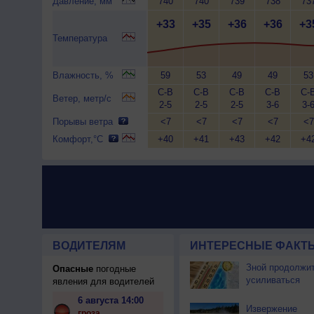
Давление, мм
740
740
739
738
73
+33
+35
+36
+36
+3
Температура
Влажность, %
59
53
49
49
53
С-В
С-В
С-В
С-В
С-
Ветер, метр/с
2-5
2-5
2-5
3-6
3-
Порывы ветра
<7
<7
<7
<7
<7
Комфорт,°C
+40
+41
+43
+42
+4
ВОДИТЕЛЯМ
ИНТЕРЕСНЫЕ ФАКТЫ
Зной продолжи
Опасные
погодные
усиливаться
явления для водителей
6 августа 14:00
Извержение
гроза