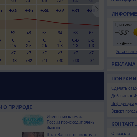
7
737
737
737
737
737
738
738
738
7
5
+35
+36
+34
+32
+31
+30
+29
+28
+
ИНФОРМЕ
52
48
58
64
66
67
70
74
В
С
С
С
С
С-В
С-В
С-В
С-В
Шт
6
2-5
2-5
2-5
1-3
1-3
1-3
1-3
1-3
Установите
<7
<7
<7
<7
<7
<7
<7
<7
2
+43
+42
+41
+40
+36
+34
+33
+32
+
РЕКЛАМА
ПОНРАВИ
Сделать стар
Добавить в И
Информеры д
 О ПРИРОДЕ
Экпорт погод
т
Изменение климата
России происходит очень
КОНТАКТ
быстро
О проекте
Штат Вашингтон охватили