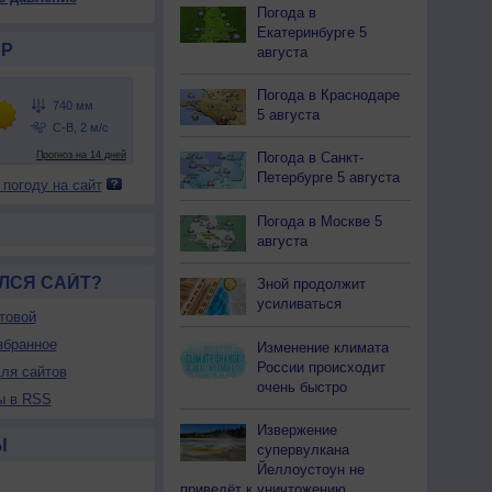
38
738
738
737
737
737
737
737
737
Погода в
Екатеринбурге 5
29
+29
+28
+28
+28
+28
+28
+28
+28
Р
августа
Погода в Краснодаре
5 августа
76
79
81
83
86
86
87
86
82
С-З
иль
Штиль
Штиль
Штиль
Штиль
Штиль
Штиль
Штиль
Погода в Санкт-
1-3
Петербурге 5 августа
 погоду на сайт
<7
<7
<7
<7
<7
<7
<7
<7
<7
34
+34
+33
+33
+32
+32
+32
+33
+34
Погода в Москве 5
августа
ЛСЯ САЙТ?
Зной продолжит
усиливаться
товой
збранное
Изменение климата
России происходит
ля сайтов
очень быстро
ы в RSS
Извержение
Ы
супервулкана
Йеллоустоун не
приведёт к уничтожению