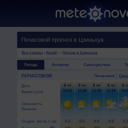
Почасовой прогноз в Цзиньхуа
Все страны
›
Китай
›
›
Погода в Цзиньхуа
Погода
Аллергия
Самочувствие
П
ПОЧАСОВОЙ
Почасовой
Сего
6 чт
6 чт
6 чт
6 чт
6 ч
Дата
10:00
11:00
12:00
13:00
14:
Время суток
Облачность
Явления
Осадки, мм за 1 час
0.0
0.0
0.0
0.0
0.