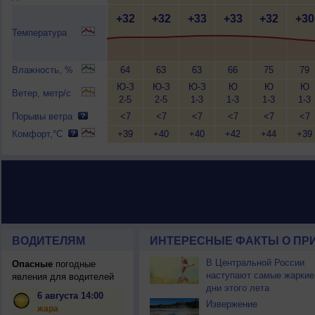
+32
+32
+33
+33
+32
+30
Температура
Влажность, %
64
63
63
66
75
79
Ю-З
Ю-З
Ю-З
Ю
Ю
Ю
Ветер, метр/с
2-5
2-5
1-3
1-3
1-3
1-3
Порывы ветра
<7
<7
<7
<7
<7
<7
Комфорт,°C
+39
+40
+40
+42
+44
+39
ВОДИТЕЛЯМ
ИНТЕРЕСНЫЕ ФАКТЫ О ПР
В Центральной России
Опасные
погодные
наступают самые жаркие
явления для водителей
дни этого лета
6 августа 14:00
Извержение
жара