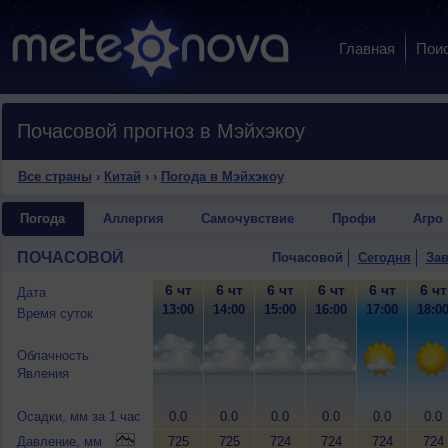
Главная
Пои
Почасовой прогноз в Мэйхэкоу
Все страны
›
Китай
›
›
Погода в Мэйхэкоу
Погода
Аллергия
Самочувствие
Профи
Агро
ПОЧАСОВОЙ
Почасовой
Сегодня
Зав
6 чт
6 чт
6 чт
6 чт
6 чт
6 чт
Дата
13:00
14:00
15:00
16:00
17:00
18:0
Время суток
Облачность
Явления
Осадки, мм за 1 час
0.0
0.0
0.0
0.0
0.0
0.0
Давление, мм
725
725
724
724
724
724