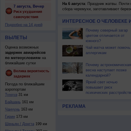
На 6 августа
: Праздник жатвы. Почти
7 августа, Вечер
сбора черемухи, заготавливают берез
Риск ухудшения
самочувствия
ИНТЕРЕСНОЕ О ЧЕЛОВЕКЕ 
Подробно на 14 дней
Почему северный загар
цветом отличается от
ВЫЛЕТЫ
южного?
Оценка возможных
Чай матча может помочь
задержек авиарейсов
аллергикам
по метеоусловиям
на
ближайшие сутки
Почему астрономическая
весна наступает позже
Велика вероятность
календарной?
задержек
Яркий свет ночью
Погода по ближайшим
повышает риск
аэропортам
психических расстройств
Тунхуа
31 км
Байшань
161 км
РЕКЛАМА
Чанчунь
163 км
Гирин
173 км
Шеньян / Донгта
199 км