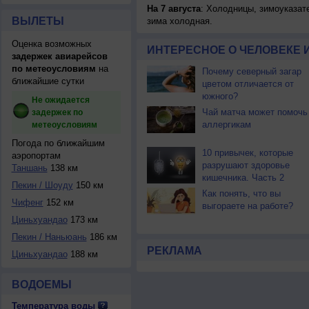
На 7 августа
: Холодницы, зимоуказат
ВЫЛЕТЫ
зима холодная.
Оценка возможных
ИНТЕРЕСНОЕ О ЧЕЛОВЕКЕ 
задержек авиарейсов
по метеоусловиям
на
Почему северный загар
ближайшие сутки
цветом отличается от
южного?
Не ожидается
Чай матча может помочь
задержек по
аллергикам
метеоусловиям
Погода по ближайшим
10 привычек, которые
аэропортам
разрушают здоровье
Таншань
138 км
кишечника. Часть 2
Пекин / Шоуду
150 км
Как понять, что вы
Чифенг
152 км
выгораете на работе?
Циньхуандао
173 км
Пекин / Наньюань
186 км
РЕКЛАМА
Циньхуандао
188 км
ВОДОЕМЫ
Температура воды