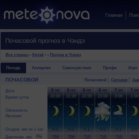
Главная
Пои
Почасовой прогноз в Чэндэ
Все страны
›
Китай
›
›
Погода в Чэндэ
Погода
Аллергия
Самочувствие
Профи
Агро
ПОЧАСОВОЙ
Почасовой
Сегодня
Зав
6 чт
6 чт
6 чт
6 чт
7 пт
7 пт
Дата
20:00
21:00
22:00
23:00
0:00
1:00
Время суток
Облачность
Явления
Осадки, мм за 1 час
0.0
0.0
0.1
0.6
0.1
0.0
Давление, мм
709
709
710
710
710
710