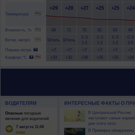
+29
+28
+27
+25
+25
+24
Температура
Влажность, %
68
71
75
81
83
84
С-З
С-З
С-З
С-З
Ветер, метр/с
Штиль
Штиль
1-3
1-3
1-3
2-5
Порывы ветра
<7
<7
<7
<7
<7
<7
Комфорт,°C
+33
+32
+28
+26
+25
+24
ВОДИТЕЛЯМ
ИНТЕРЕСНЫЕ ФАКТЫ О ПР
В Центральной России
Опасные
погодные
наступают самые жаркие
явления для водителей
дни этого лета
7 августа 11:00
В Приморье обнаружены
жара