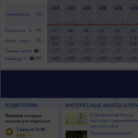
+24
+24
+24
+24
+24
+24
Температура
Влажность, %
87
88
88
87
87
87
Ю-З
З
З
С-З
С-З
С-З
Ветер, метр/с
2-5
2-5
2-5
2-5
1-3
1-3
Порывы ветра
<7
<7
<7
<7
<7
<7
Комфорт,°C
+25
+24
+23
+23
+24
+23
ВОДИТЕЛЯМ
ИНТЕРЕСНЫЕ ФАКТЫ О ПР
В Центральной России
Опасные
погодные
наступают самые жаркие
явления для водителей
дни этого лета
7 августа 11:00
Приложение построит
жара