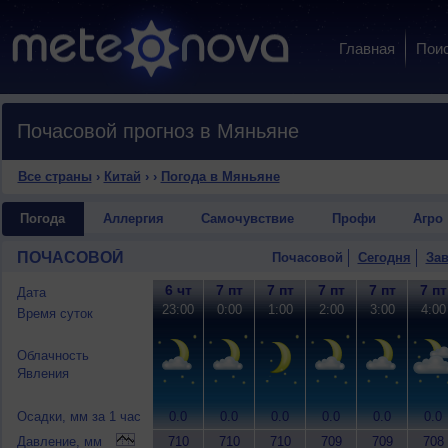
Главная
Пои
Почасовой прогноз в Мяньяне
Все страны
›
Китай
›
›
Погода в Мяньяне
Погода
Аллергия
Самочувствие
Профи
Агро
ПОЧАСОВОЙ
Почасовой
Сегодня
Зав
6 чт
7 пт
7 пт
7 пт
7 пт
7 пт
Дата
23:00
0:00
1:00
2:00
3:00
4:00
Время суток
Облачность
Явления
Осадки, мм за 1 час
0.0
0.0
0.0
0.0
0.0
0.0
Давление, мм
710
710
710
709
709
708