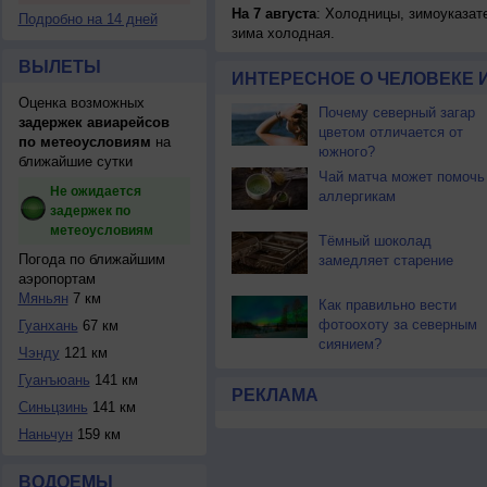
На 7 августа
: Холодницы, зимоуказат
Подробно на 14 дней
зима холодная.
ВЫЛЕТЫ
ИНТЕРЕСНОЕ О ЧЕЛОВЕКЕ 
Оценка возможных
Почему северный загар
задержек авиарейсов
цветом отличается от
по метеоусловиям
на
южного?
ближайшие сутки
Чай матча может помочь
Не ожидается
аллергикам
задержек по
метеоусловиям
Тёмный шоколад
Погода по ближайшим
замедляет старение
аэропортам
Мяньян
7 км
Как правильно вести
фотоохоту за северным
Гуанхань
67 км
сиянием?
Чэнду
121 км
Гуанъюань
141 км
РЕКЛАМА
Синьцзинь
141 км
Наньчун
159 км
ВОДОЕМЫ