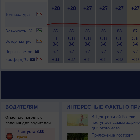
+28
+28
+27
+27
+27
+27
Температура
Влажность, %
85
85
86
86
88
87
В
С-В
С-В
С-В
С-В
С-В
Ветер, метр/с
3-6
3-6
3-6
3-6
3-6
3-6
Порывы ветра
<7
<7
<7
<7
<7
<7
Комфорт,°C
+33
+32
+31
+31
+30
+30
ВОДИТЕЛЯМ
ИНТЕРЕСНЫЕ ФАКТЫ О ПР
В Центральной России
Опасные
погодные
наступают самые жаркие
явления для водителей
дни этого лета
7 августа 2:00
Приложение построит
гроза