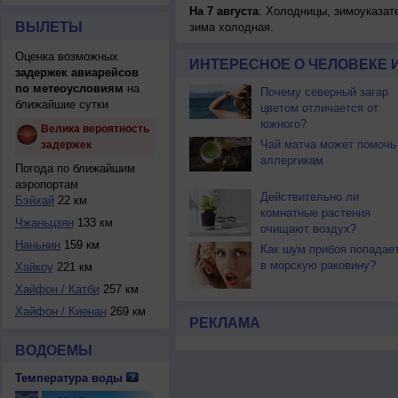
На 7 августа
: Холодницы, зимоуказат
ВЫЛЕТЫ
зима холодная.
Оценка возможных
ИНТЕРЕСНОЕ О ЧЕЛОВЕКЕ 
задержек авиарейсов
по метеоусловиям
на
Почему северный загар
ближайшие сутки
цветом отличается от
южного?
Велика вероятность
Чай матча может помочь
задержек
аллергикам
Погода по ближайшим
аэропортам
Действительно ли
Бэйхай
22 км
комнатные растения
Чжаньцзян
133 км
очищают воздух?
Наньнин
159 км
Как шум прибоя попадае
в морскую раковину?
Хайкоу
221 км
Хайфон / Катби
257 км
Хайфон / Киенан
269 км
РЕКЛАМА
ВОДОЕМЫ
Температура воды