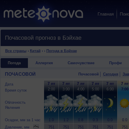
Главная
Пои
Почасовой прогноз в Бэйхае
Все страны
›
Китай
›
›
Погода в Бэйхае
Погода
Аллергия
Самочувствие
Профи
ПОЧАСОВОЙ
Почасовой
Сегодня
Зав
7 пт
7 пт
7 пт
7 пт
7 пт
7 пт
Дата
2:00
3:00
4:00
5:00
6:00
7:00
Время суток
Облачность
Явления
Осадки, мм за 1 час
1.0
1.2
0.8
0.3
0.0
0.0
Давление, мм
751
751
751
751
751
751